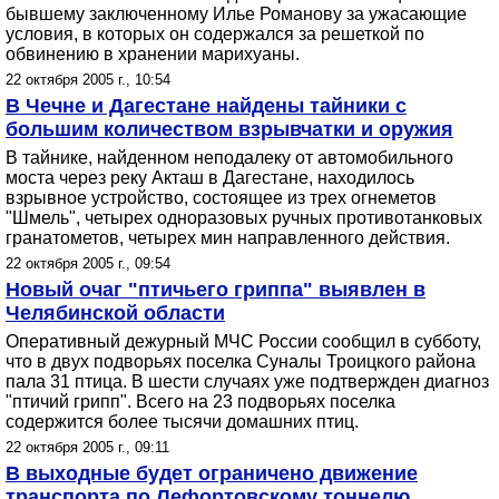
бывшему заключенному Илье Романову за ужасающие
условия, в которых он содержался за решеткой по
обвинению в хранении марихуаны.
22 октября 2005 г., 10:54
В Чечне и Дагестане найдены тайники с
большим количеством взрывчатки и оружия
В тайнике, найденном неподалеку от автомобильного
моста через реку Акташ в Дагестане, находилось
взрывное устройство, состоящее из трех огнеметов
"Шмель", четырех одноразовых ручных противотанковых
гранатометов, четырех мин направленного действия.
22 октября 2005 г., 09:54
Новый очаг "птичьего гриппа" выявлен в
Челябинской области
Оперативный дежурный МЧС России сообщил в субботу,
что в двух подворьях поселка Суналы Троицкого района
пала 31 птица. В шести случаях уже подтвержден диагноз
"птичий грипп". Всего на 23 подворьях поселка
содержится более тысячи домашних птиц.
22 октября 2005 г., 09:11
В выходные будет ограничено движение
транспорта по Лефортовскому тоннелю