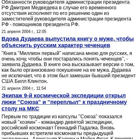
Обязанности руководителя администрации президента
РФ Дмитрия Медведева в случае его временного
отсутствия исполняет по его решению один из
заместителей руководителя администрации президента
РФ - помощников президента РФ.
21 апреля 2004 г., 12:05
Вдова Дудаева выпустила книгу о муже, чтобы
объяснить русским характер чеченцев
"Книга "Миллион первый" написана мною для русских, я
очень хочу, чтобы они постарались понять чеченцев", -
заявила Дудаева. В книге она высказывает версии о том,
как было организовано покушение на ее мужа. Дудаева
не исключает, что в этом был замешан бывший президент
США Билл Клинтон.
21 апреля 2004 г., 11:54
Экипаж 9-й космической экспедиции открыл
люки "Союза" и "переплыл" к праздничному
столу на МКС
Первым по традиции из капсулы "Союза" показался
новый "хозяин" - командир девятой экспедиции,
российский космонавт Геннадий Падалка. Вновь
прибывших встретили космонавты предыдущей
экспедиции - Александр Калери и Майкл Фоэл. К прилету