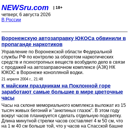
NEWSru.com
| 18+
четверг, 6 августа 2026
В России
Воронежскую автозаправку ЮКОСа обвинили в
пропаганде наркотиков
Управление по Воронежской области Федеральной
службы РФ по контролю за оборотом наркотических
средств и психотропных веществ возбудило дело в связи
с продажей на автозаправочном комплексе (АЗК) НК
ЮКОС в Воронеже конопляной водки.
21 апреля 2004 г., 21:48
К майским праздникам на Поклонной горе
заработают самые большие в мире цветочные
часы
Часы на склоне мемориального комплекса выложат из 15
тысяч живых бегоний и "анютиных глазок". В этом году
вокруг часов планируется сделать отдельную подсветку.
Длина минутной стрелки часов составляет 4 м 50 см, что
на 1 м 40 см больше той, что у часов на Спасской башне