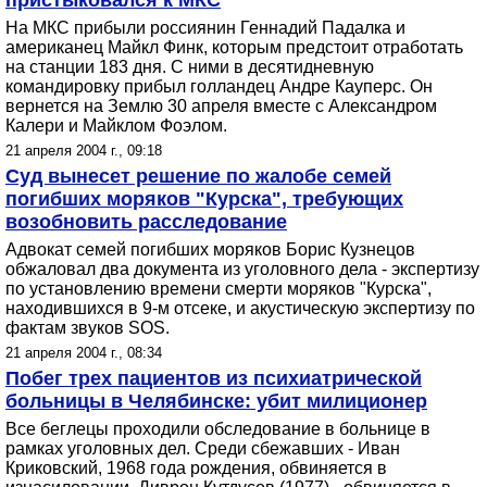
пристыковался к МКС
На МКС прибыли россиянин Геннадий Падалка и
американец Майкл Финк, которым предстоит отработать
на станции 183 дня. С ними в десятидневную
командировку прибыл голландец Андре Кауперс. Он
вернется на Землю 30 апреля вместе с Александром
Калери и Майклом Фоэлом.
21 апреля 2004 г., 09:18
Суд вынесет решение по жалобе семей
погибших моряков "Курска", требующих
возобновить расследование
Адвокат семей погибших моряков Борис Кузнецов
обжаловал два документа из уголовного дела - экспертизу
по установлению времени смерти моряков "Курска",
находившихся в 9-м отсеке, и акустическую экспертизу по
фактам звуков SOS.
21 апреля 2004 г., 08:34
Побег трех пациентов из психиатрической
больницы в Челябинске: убит милиционер
Все беглецы проходили обследование в больнице в
рамках уголовных дел. Среди сбежавших - Иван
Криковский, 1968 года рождения, обвиняется в