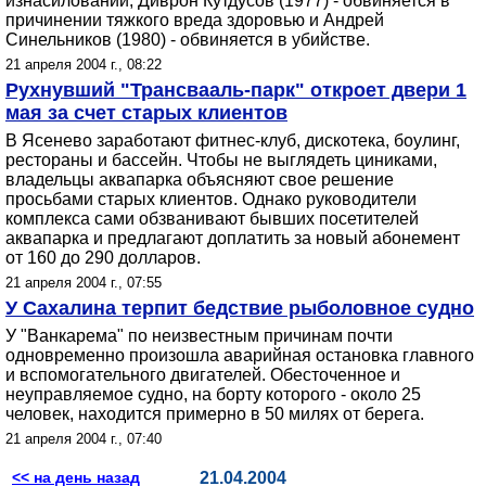
изнасиловании, Диврон Кутдусов (1977) - обвиняется в
причинении тяжкого вреда здоровью и Андрей
Синельников (1980) - обвиняется в убийстве.
21 апреля 2004 г., 08:22
Рухнувший "Трансвааль-парк" откроет двери 1
мая за счет старых клиентов
В Ясенево заработают фитнес-клуб, дискотека, боулинг,
рестораны и бассейн. Чтобы не выглядеть циниками,
владельцы аквапарка объясняют свое решение
просьбами старых клиентов. Однако руководители
комплекса сами обзванивают бывших посетителей
аквапарка и предлагают доплатить за новый абонемент
от 160 до 290 долларов.
21 апреля 2004 г., 07:55
У Сахалина терпит бедствие рыболовное судно
У "Ванкарема" по неизвестным причинам почти
одновременно произошла аварийная остановка главного
и вспомогательного двигателей. Обесточенное и
неуправляемое судно, на борту которого - около 25
человек, находится примерно в 50 милях от берега.
21 апреля 2004 г., 07:40
<< на день назад
21.04.2004