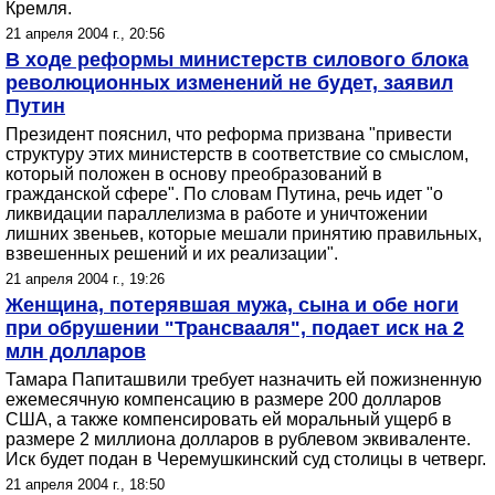
Кремля.
21 апреля 2004 г., 20:56
В ходе реформы министерств силового блока
революционных изменений не будет, заявил
Путин
Президент пояснил, что реформа призвана "привести
структуру этих министерств в соответствие со смыслом,
который положен в основу преобразований в
гражданской сфере". По словам Путина, речь идет "о
ликвидации параллелизма в работе и уничтожении
лишних звеньев, которые мешали принятию правильных,
взвешенных решений и их реализации".
21 апреля 2004 г., 19:26
Женщина, потерявшая мужа, сына и обе ноги
при обрушении "Трансвааля", подает иск на 2
млн долларов
Тамара Папиташвили требует назначить ей пожизненную
ежемесячную компенсацию в размере 200 долларов
США, а также компенсировать ей моральный ущерб в
размере 2 миллиона долларов в рублевом эквиваленте.
Иск будет подан в Черемушкинский суд столицы в четверг.
21 апреля 2004 г., 18:50