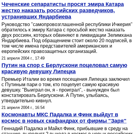
Чеченские сепаратисты просят эмира Катара
жестко наказать российских разведчиков,
устранивших Яндарбиева
Руководство "самопровозглашенной республики Ичкерия"
обратилось к эмиру Катара с просьбой жестко наказать
двух россиян, которых обвиняют в ликвидации Зелимхана
Яндарбиева. Под обращением стоит около 20 подписей, в
том числе имена представителей американских и
европейских правозащитных организаций.
21 апреля 2004 г., 17:49
Путин на спор с Берлускони поцеловал самую
красивую девушку Липецка
Премьер Италии во время посещения Липецка заключил
с Путиным пари о том, кто поцелует самую красивую
девушку. "Выиграл он, я - проиграл", - вынужден был
констатировать Берлускони. А Путин, улыбаясь,
утвердительно кивнул.
21 апреля 2004 г., 16:54
Космонавты МКС Падалка и Финк выйдут в
космос в новых скафандрах от фирмы "Заря"
Геннадий Падалка и Майкл Финк, прибывшие в среду на
станцию, выполнят 2 выхода в космос в новых российских