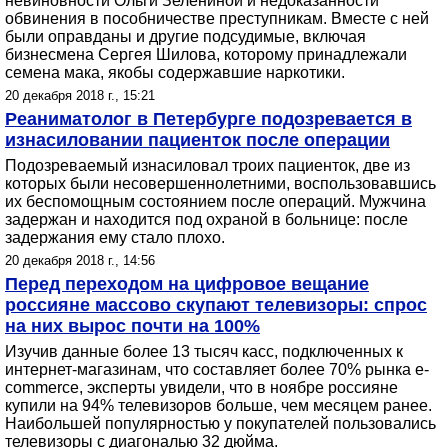
невиновности Ольги Зелениной и недоказанности
обвинения в пособничестве преступникам. Вместе с ней
были оправданы и другие подсудимые, включая
бизнесмена Сергея Шилова, которому принадлежали
семена мака, якобы содержавшие наркотики.
20 декабря 2018 г., 15:21
Реаниматолог в Петербурге подозревается в
изнасиловании пациенток после операции
Подозреваемый изнасиловал троих пациенток, две из
которых были несовершеннолетними, воспользовавшись
их беспомощным состоянием после операций. Мужчина
задержан и находится под охраной в больнице: после
задержания ему стало плохо.
20 декабря 2018 г., 14:56
Перед переходом на цифровое вещание
россияне массово скупают телевизоры: спрос
на них вырос почти на 100%
Изучив данные более 13 тысяч касс, подключенных к
интернет-магазинам, что составляет более 70% рынка e-
commerce, эксперты увидели, что в ноябре россияне
купили на 94% телевизоров больше, чем месяцем ранее.
Наибольшей популярностью у покупателей пользовались
телевизоры с диагональю 32 дюйма.