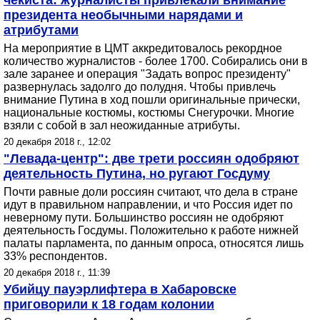
чекиста: журналисты привлекали внимание
президента необычными нарядами и
атрибутами
На мероприятие в ЦМТ аккредитовалось рекордное
количество журналистов - более 1700. Собирались они в
зале заранее и операция "Задать вопрос президенту"
развернулась задолго до полудня. Чтобы привлечь
внимание Путина в ход пошли оригинальные прически,
национальные костюмы, костюмы Снегурочки. Многие
взяли с собой в зал неожиданные атрибуты.
20 декабря 2018 г., 12:02
"Левада-центр": две трети россиян одобряют
деятельность Путина, но ругают Госдуму
Почти равные доли россиян считают, что дела в стране
идут в правильном направлении, и что Россия идет по
неверному пути. Большинство россиян не одобряют
деятельность Госдумы. Положительно к работе нижней
палаты парламента, по данным опроса, относятся лишь
33% респондентов.
20 декабря 2018 г., 11:39
Убийцу пауэрлифтера в Хабаровске
приговорили к 18 годам колонии