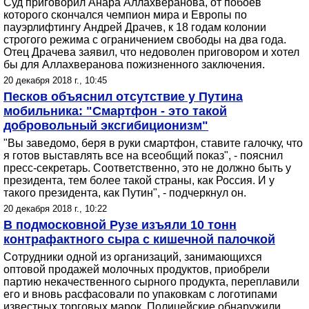
Суд приговорил Анара Аллахверанова, от побоев
которого скончался чемпион мира и Европы по
пауэрлифтингу Андрей Драчев, к 18 годам колонии
строгого режима с ограничением свободы на два года.
Отец Драчева заявил, что недоволен приговором и хотел
бы для Аллахверанова пожизненного заключения.
20 декабря 2018 г., 10:45
Песков объяснил отсутствие у Путина
мобильника: "Смартфон - это такой
добровольный эксгибиционизм"
"Вы заведомо, беря в руки смартфон, ставите галочку, что
я готов выставлять все на всеобщий показ", - пояснил
пресс-секретарь. Соответственно, это не должно быть у
президента, тем более такой страны, как Россия. И у
такого президента, как Путин", - подчеркнул он.
20 декабря 2018 г., 10:22
В подмосковной Рузе изъяли 10 тонн
контрафактного сыра с кишечной палочкой
Сотрудники одной из организаций, занимающихся
оптовой продажей молочных продуктов, приобрели
партию некачественного сырного продукта, переплавили
его и вновь расфасовали по упаковкам с логотипами
известных торговых марок. Полицейские обнаружили