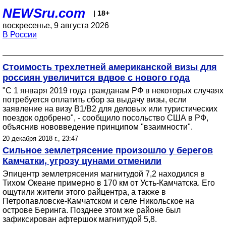
NEWSru.com
| 18+
воскресенье, 9 августа 2026
В России
Стоимость трехлетней американской визы для
россиян увеличится вдвое с нового года
"С 1 января 2019 года гражданам РФ в некоторых случаях
потребуется оплатить сбор за выдачу визы, если
заявление на визу B1/B2 для деловых или туристических
поездок одобрено", - сообщило посольство США в РФ,
объяснив нововведение принципом "взаимности".
20 декабря 2018 г., 23:47
Сильное землетрясение произошло у берегов
Камчатки, угрозу цунами отменили
Эпицентр землетрясения магнитудой 7,2 находился в
Тихом Океане примерно в 170 км от Усть-Камчатска. Его
ощутили жители этого райцентра, а также в
Петропавловске-Камчатском и селе Никольское на
острове Беринга. Позднее этом же районе был
зафиксирован афтершок магнитудой 5,8.