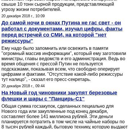
свыше 10 тонн сырной продукции, представляющей
угрозу жизни потребителей.
20 декабря 2018 г., 10:09
До самой ночи в окнах Путина не гас свет - он
работал с документами, изучал цифры, факты
перед встречей со СМИ, на которой "нет
режиссуры"
Ему надо было запомнить или освежить в памяти
"огромный массив информации", который ему заготовили
министры, главы ведомств и его администрация. Ведь во
время общения с прессой Путин не пользуется
подсказками, показывая всем, что свободно оперирует
цифрами и фактами. "Отсутствие какой-либо режиссуры
тут налицо", - сказал его пресс-секретарь.
20 декабря 2018 г., 09:44
На Новый год чиновники закупят березовые
флешки и шары с "Панцирь-С1"
Общая сумма госзакупок, сделанных пециально для
Нового года или закупленные под конец декабря,
составляет более 141 миллиона рублей. Эти деньги
планируется потратить в том числе на чайные наборы по
8 тысяч рублей каждый, бытовую технику, которую выдают