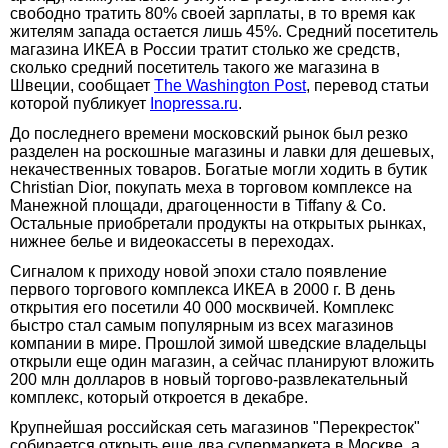
свободно тратить 80% своей зарплаты, в то время как
жителям запада остается лишь 45%. Средний посетитель
магазина ИКЕА в России тратит столько же средств,
сколько средний посетитель такого же магазина в
Швеции, сообщает
The Washington Post
, перевод статьи
которой публикует
Inopressa.ru
.
До последнего времени московский рынок был резко
разделен на роскошные магазины и лавки для дешевых,
некачественных товаров. Богатые могли ходить в бутик
Christian Dior, покупать меха в торговом комплексе на
Манежной площади, драгоценности в Tiffany & Co.
Остальные приобретали продукты на открытых рынках,
нижнее белье и видеокассеты в переходах.
Сигналом к приходу новой эпохи стало появление
первого торгового комплекса ИКЕА в 2000 г. В день
открытия его посетили 40 000 москвичей. Комплекс
быстро стал самым популярным из всех магазинов
компании в мире. Прошлой зимой шведские владельцы
открыли еще один магазин, а сейчас планируют вложить
200 млн долларов в новый торгово-развлекательный
комплекс, который откроется в декабре.
Крупнейшая российская сеть магазинов "Перекресток"
собирается открыть еще два супермаркета в Москве, а