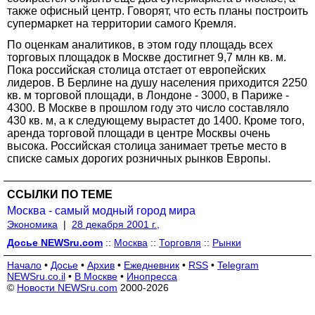
также офисный центр. Говорят, что есть планы построить
супермаркет на территории самого Кремля.
По оценкам аналитиков, в этом году площадь всех
торговых площадок в Москве достигнет 9,7 млн кв. м.
Пока российская столица отстает от европейских
лидеров. В Берлине на душу населения приходится 2250
кв. м торговой площади, в Лондоне - 3000, в Париже -
4300. В Москве в прошлом году это число составляло
430 кв. м, а к следующему вырастет до 1400. Кроме того,
аренда торговой площади в центре Москвы очень
высока. Российская столица занимает третье место в
списке самых дорогих розничных рынков Европы.
ССЫЛКИ ПО ТЕМЕ
Москва - самый модный город мира
Экономика
|
28 декабря 2001 г.,
Досье NEWSru.com
::
Москва
::
Торговля
::
Рынки
Начало
•
Досье
•
Архив
•
Ежедневник
•
RSS
•
Telegram
NEWSru.co.il
•
В Москве
•
Инопресса
©
Новости NEWSru.com
2000-2026