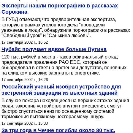
Эксперты нашли порнографию в рассказах
Сорокина
В ГУВД отмечают, что предварительная экспертиза,
которую в рамках уголовного дела "проводили
уважаемые люди", обнаружила порнографию в рассказах
"Свободный урок" и "Санькина любовь".
17 сентября 2002 г., 16:52
Чубайс получает вдвое больше Путина
120 тыс. рублей в месяц - таков официальный оклад
председателя правления РАО ЕЭС, который он
обнародовал в ответ на претензии депутатов, пенявших
на слишком высокие зарплаты в энергетике.
17 сентября 2002 г., 16:26
Российский ученый изобрел устройство для
экстренной эвакуации из высотных зданий
В случае пожара находящиеся на верхних этажах здания
люди, закрепив устройство внутри помещения, смогут
быстро спуститься вниз по оснащенному системой
торможения вытяжному несгораемому шнуру.
17 сентября 2002 г., 15:30
За три года в Чечне погибли около 80 тыс.