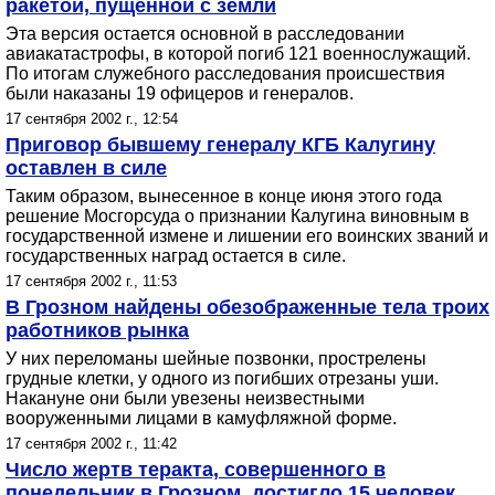
ракетой, пущенной с земли
Эта версия остается основной в расследовании
авиакатастрофы, в которой погиб 121 военнослужащий.
По итогам служебного расследования происшествия
были наказаны 19 офицеров и генералов.
17 сентября 2002 г., 12:54
Приговор бывшему генералу КГБ Калугину
оставлен в силе
Таким образом, вынесенное в конце июня этого года
решение Мосгорсуда о признании Калугина виновным в
государственной измене и лишении его воинских званий и
государственных наград остается в силе.
17 сентября 2002 г., 11:53
В Грозном найдены обезображенные тела троих
работников рынка
У них переломаны шейные позвонки, прострелены
грудные клетки, у одного из погибших отрезаны уши.
Накануне они были увезены неизвестными
вооруженными лицами в камуфляжной форме.
17 сентября 2002 г., 11:42
Число жертв теракта, совершенного в
понедельник в Грозном, достигло 15 человек