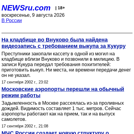
NEWSru.com
| 18+
воскресенье, 9 августа 2026
В России
На кладбище во Внуково была найдена
видеозапись с требованием выкупа за Кукуру
Преступники закопали кассету в одной из могил на
кладбище вблизи Внуково и позвонили в милицию. В
записи Кукура передал требования похитителей:
приготовить выкуп. Ни места, ни времени передачи денег
он не указал.
17 сентября 2002 г., 23:02
Московские аэропорты перешли на обычный
режим работы
Задымленность в Москве рассеялась из-за проливных
дождей. Видимость составляет 1 тыс. метров. Сейчас
аэропорты работают как на прием, так и на выпуск
самолетов.
17 сентября 2002 г., 21:08
МЧС России создает новую структуру о