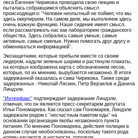
леса Евгения Чирикова проводила свою лекцию и
пыталась собравшимся объяснить смысл
происходящего: "Человек неопытный не поймет, что мы
здесь оккупируем. На самом деле, мы выполняем здесь
очень важную функцию. Наше сидение имеет смысл,
если рассматривать нас как лабораторию гражданского
общества. Здесь собрались самые умные, самые
активные, самые смелые. Нужно помогать друг другу и
обмениваться информацией".
Экозащитники, которые прибыли вместе со своим
лидером, надули зеленые шарики и растянули плакаты,
на которых изображена карта с обозначением лесов,
которые, по их мнению, вырубаются незаконно. В итоге
задержанной оказалась и сама Чирикова. Также среди
задержанных - Николай Ляскин, Петр Верзилов и Данила
Линдэле.
"Интерфакс"
подтверждает задержание Линдэле,
отмечая, что он является пресс-секретарем депутата
Ильи Пономарева. Как сказал сам Пономарев, Линдэле
задержали рядом с "несчастным пакетом еды" на
основании организации якобы незаконного пункта
питания. По мнению Пономарева, действия полиции в
данном случае необоснованны, поскольку такого рода
нормы касаются, в частности, торговли.