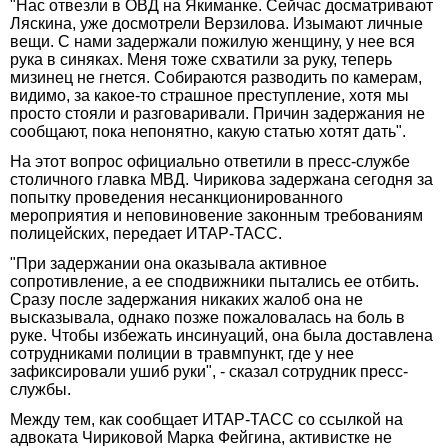
"Нас отвезли в ОВД на Якиманке. Сейчас досматривают
Ляскина, уже досмотрели Верзилова. Изымают личные
вещи. С нами задержали пожилую женщину, у нее вся
рука в синяках. Меня тоже схватили за руку, теперь
мизинец не гнется. Собираются разводить по камерам,
видимо, за какое-то страшное преступление, хотя мы
просто стояли и разговаривали. Причин задержания не
сообщают, пока непонятно, какую статью хотят дать".
На этот вопрос официально ответили в пресс-службе
столичного главка МВД. Чирикова задержана сегодня за
попытку проведения несанкционированного
мероприятия и неповиновение законным требованиям
полицейских, передает ИТАР-ТАСС.
"При задержании она оказывала активное
сопротивление, а ее сподвижники пытались ее отбить.
Сразу после задержания никаких жалоб она не
высказывала, однако позже пожаловалась на боль в
руке. Чтобы избежать инсинуаций, она была доставлена
сотрудниками полиции в травмпункт, где у нее
зафиксировали ушиб руки", - сказал сотрудник пресс-
службы.
Между тем, как сообщает ИТАР-ТАСС со ссылкой на
адвоката Чириковой Марка Фейгина, активистке не