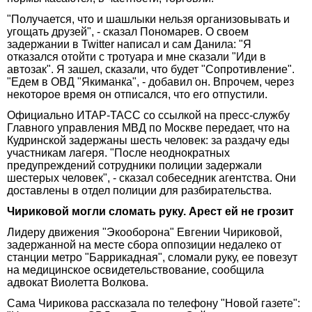
"Получается, что и шашлыки нельзя организовывать и
угощать друзей", - сказал Пономарев. О своем
задержании в Twitter написал и сам Данила: "Я
отказался отойти с тротуара и мне сказали "Иди в
автозак". Я зашел, сказали, что будет "Сопротивление".
"Едем в ОВД "Якиманка", - добавил он. Впрочем, через
некоторое время он отписался, что его отпустили.
Официально ИТАР-ТАСС со ссылкой на пресс-службу
Главного управления МВД по Москве передает, что на
Кудринской задержаны шесть человек: за раздачу еды
участникам лагеря. "После неоднократных
предупреждений сотрудники полиции задержали
шестерых человек", - сказал собеседник агентства. Они
доставлены в отдел полиции для разбирательства.
Чириковой могли сломать руку. Арест ей не грозит
Лидеру движения "Экооборона" Евгении Чириковой,
задержанной на месте сбора оппозиции недалеко от
станции метро "Баррикадная", сломали руку, ее повезут
на медицинское освидетельствование, сообщила
адвокат Виолетта Волкова.
Сама Чирикова рассказала по телефону "Новой газете":