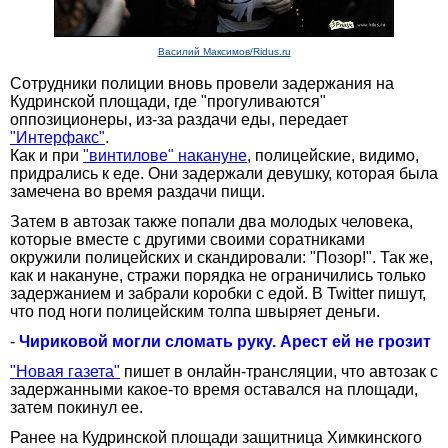
Василий Максимов/Ridus.ru
Сотрудники полиции вновь провели задержания на
Кудринской площади, где "прогуливаются"
оппозиционеры, из-за раздачи еды, передает
"Интерфакс"
.
Как и при
"винтилове" накануне
, полицейские, видимо,
придрались к еде. Они задержали девушку, которая была
замечена во время раздачи пищи.
Затем в автозак также попали два молодых человека,
которые вместе с другими своими соратниками
окружили полицейских и скандировали: "Позор!". Так же,
как и накануне, стражи порядка не ограничились только
задержанием и забрали коробки с едой. В Twitter пишут,
что под ноги полицейским толпа швыряет деньги.
-
Чириковой могли сломать руку. Арест ей не грозит
"Новая газета"
пишет в онлайн-трансляции, что автозак с
задержанными какое-то время оставался на площади,
затем покинул ее.
Ранее на Кудринской площади защитница Химкинского