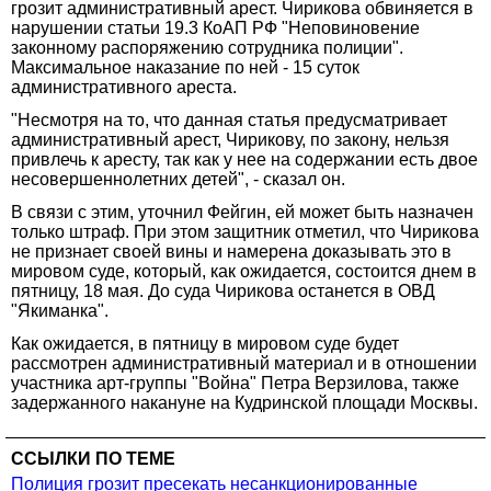
грозит административный арест. Чирикова обвиняется в
нарушении статьи 19.3 КоАП РФ "Неповиновение
законному распоряжению сотрудника полиции".
Максимальное наказание по ней - 15 суток
административного ареста.
"Несмотря на то, что данная статья предусматривает
административный арест, Чирикову, по закону, нельзя
привлечь к аресту, так как у нее на содержании есть двое
несовершеннолетних детей", - сказал он.
В связи с этим, уточнил Фейгин, ей может быть назначен
только штраф. При этом защитник отметил, что Чирикова
не признает своей вины и намерена доказывать это в
мировом суде, который, как ожидается, состоится днем в
пятницу, 18 мая. До суда Чирикова останется в ОВД
"Якиманка".
Как ожидается, в пятницу в мировом суде будет
рассмотрен административный материал и в отношении
участника арт-группы "Война" Петра Верзилова, также
задержанного накануне на Кудринской площади Москвы.
ССЫЛКИ ПО ТЕМЕ
Полиция грозит пресекать несанкционированные