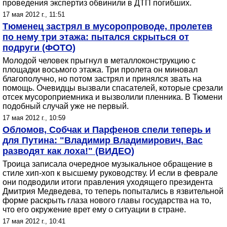
проведения экспертиз обвинили в ДТП погибших.
17 мая 2012 г., 11:51
Тюменец застрял в мусоропроводе, пролетев
по нему три этажа: пытался скрыться от
подруги (ФОТО)
Молодой человек прыгнул в металлоконструкцию с
площадки восьмого этажа. Три пролета он миновал
благополучно, но потом застрял и принялся звать на
помощь. Очевидцы вызвали спасателей, которые срезали
отсек мусороприемника и вызволили пленника. В Тюмени
подобный случай уже не первый.
17 мая 2012 г., 10:59
Обломов, Собчак и Парфенов спели теперь и
для Путина: "Владимир Владимирович, Вас
разводят как лоха!" (ВИДЕО)
Троица записала очередное музыкальное обращение в
стиле хип-хоп к высшему руководству. И если в феврале
они подводили итоги правления уходящего президента
Дмитрия Медведева, то теперь попытались в язвительной
форме раскрыть глаза нового главы государства на то,
что его окружение врет ему о ситуации в стране.
17 мая 2012 г., 10:41