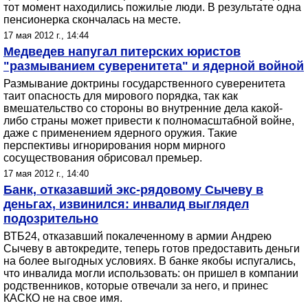
тот момент находились пожилые люди. В результате одна
пенсионерка скончалась на месте.
17 мая 2012 г., 14:44
Медведев напугал питерских юристов
"размыванием суверенитета" и ядерной войной
Размывание доктрины государственного суверенитета
таит опасность для мирового порядка, так как
вмешательство со стороны во внутренние дела какой-
либо страны может привести к полномасштабной войне,
даже с применением ядерного оружия. Такие
перспективы игнорирования норм мирного
сосуществования обрисовал премьер.
17 мая 2012 г., 14:40
Банк, отказавший экс-рядовому Сычеву в
деньгах, извинился: инвалид выглядел
подозрительно
ВТБ24, отказавший покалеченному в армии Андрею
Сычеву в автокредите, теперь готов предоставить деньги
на более выгодных условиях. В банке якобы испугались,
что инвалида могли использовать: он пришел в компании
родственников, которые отвечали за него, и принес
КАСКО не на свое имя.