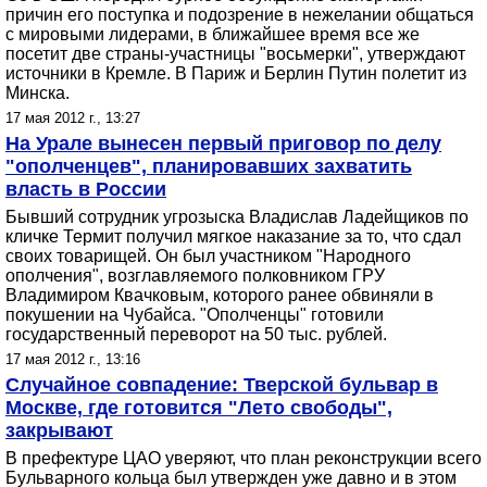
причин его поступка и подозрение в нежелании общаться
с мировыми лидерами, в ближайшее время все же
посетит две страны-участницы "восьмерки", утверждают
источники в Кремле. В Париж и Берлин Путин полетит из
Минска.
17 мая 2012 г., 13:27
На Урале вынесен первый приговор по делу
"ополченцев", планировавших захватить
власть в России
Бывший сотрудник угрозыска Владислав Ладейщиков по
кличке Термит получил мягкое наказание за то, что сдал
своих товарищей. Он был участником "Народного
ополчения", возглавляемого полковником ГРУ
Владимиром Квачковым, которого ранее обвиняли в
покушении на Чубайса. "Ополченцы" готовили
государственный переворот на 50 тыс. рублей.
17 мая 2012 г., 13:16
Случайное совпадение: Тверской бульвар в
Москве, где готовится "Лето свободы",
закрывают
В префектуре ЦАО уверяют, что план реконструкции всего
Бульварного кольца был утвержден уже давно и в этом