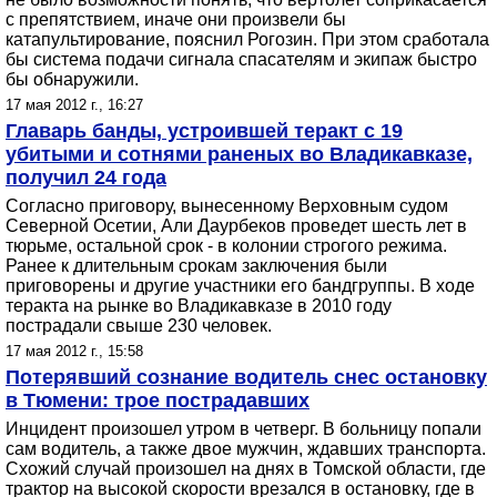
с препятствием, иначе они произвели бы
катапультирование, пояснил Рогозин. При этом сработала
бы система подачи сигнала спасателям и экипаж быстро
бы обнаружили.
17 мая 2012 г., 16:27
Главарь банды, устроившей теракт с 19
убитыми и сотнями раненых во Владикавказе,
получил 24 года
Согласно приговору, вынесенному Верховным судом
Северной Осетии, Али Даурбеков проведет шесть лет в
тюрьме, остальной срок - в колонии строгого режима.
Ранее к длительным срокам заключения были
приговорены и другие участники его бандгруппы. В ходе
теракта на рынке во Владикавказе в 2010 году
пострадали свыше 230 человек.
17 мая 2012 г., 15:58
Потерявший сознание водитель снес остановку
в Тюмени: трое пострадавших
Инцидент произошел утром в четверг. В больницу попали
сам водитель, а также двое мужчин, ждавших транспорта.
Схожий случай произошел на днях в Томской области, где
трактор на высокой скорости врезался в остановку, где в