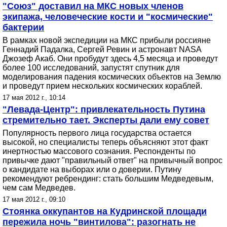
"Союз" доставил на МКС новых членов
экипажа, человеческие кости и "космические"
бактерии
В рамках новой экспедиции на МКС прибыли россияне
Геннадий Падалка, Сергей Ревин и астронавт NASA
Джозеф Акаб. Они пробудут здесь 4,5 месяца и проведут
более 100 исследований, запустят спутник для
моделирования падения космических объектов на Землю
и проведут прием нескольких космических кораблей.
17 мая 2012 г., 10:14
"Левада-Центр": привлекательность Путина
стремительно тает. Эксперты дали ему совет
Популярность первого лица государства остается
высокой, но специалисты теперь объясняют этот факт
инертностью массового сознания. Респонденты по
привычке дают "правильный ответ" на привычный вопрос
о кандидате на выборах или о доверии. Путину
рекомендуют ребрендинг: стать большим Медведевым,
чем сам Медведев.
17 мая 2012 г., 09:10
Стоянка оккупантов на Кудринской площади
пережила ночь "винтилова": разогнать не