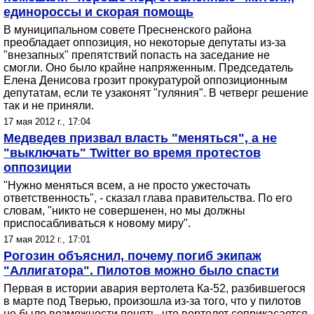
единороссы и скорая помощь
В муниципальном совете Пресненского района
преобладает оппозиция, но некоторые депутаты из-за
"внезапных" препятствий попасть на заседание не
смогли. Оно было крайне напряженным. Председатель
Елена Денисова грозит прокуратурой оппозиционным
депутатам, если те узаконят "гуляния". В четверг решение
так и не приняли.
17 мая 2012 г., 17:04
Медведев призвал власть "меняться", а не
"выключать" Twitter во время протестов
оппозиции
"Нужно меняться всем, а не просто ужесточать
ответственность", - сказал глава правительства. По его
словам, "никто не совершенен, но мы должны
приспосабливаться к новому миру".
17 мая 2012 г., 17:01
Рогозин объяснил, почему погиб экипаж
"Аллигатора". Пилотов можно было спасти
Первая в истории авария вертолета Ка-52, разбившегося
в марте под Тверью, произошла из-за того, что у пилотов
не было возможности понять, что вертолет соприкасается