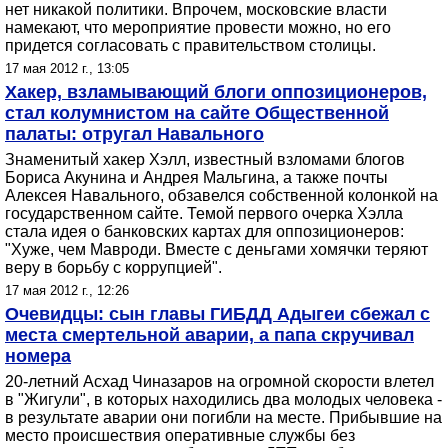
нет никакой политики. Впрочем, московские власти
намекают, что мероприятие провести можно, но его
придется согласовать с правительством столицы.
17 мая 2012 г., 13:05
Хакер, взламывающий блоги оппозиционеров,
стал колумнистом на сайте Общественной
палаты: отругал Навального
Знаменитый хакер Хэлл, известный взломами блогов
Бориса Акунина и Андрея Мальгина, а также почты
Алексея Навального, обзавелся собственной колонкой на
государственном сайте. Темой первого очерка Хэлла
стала идея о банковских картах для оппозиционеров:
"Хуже, чем Мавроди. Вместе с деньгами хомячки теряют
веру в борьбу с коррупцией".
17 мая 2012 г., 12:26
Очевидцы: сын главы ГИБДД Адыгеи сбежал с
места смертельной аварии, а папа скручивал
номера
20-летний Асхад Чиназаров на огромной скорости влетел
в "Жигули", в которых находились два молодых человека -
в результате аварии они погибли на месте. Прибывшие на
место происшествия оперативные службы без