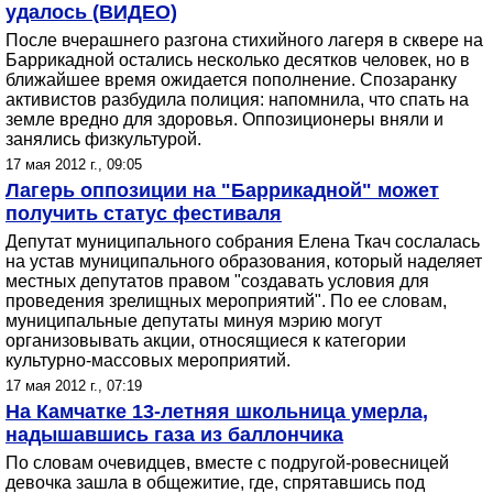
удалось (ВИДЕО)
После вчерашнего разгона стихийного лагеря в сквере на
Баррикадной остались несколько десятков человек, но в
ближайшее время ожидается пополнение. Спозаранку
активистов разбудила полиция: напомнила, что спать на
земле вредно для здоровья. Оппозиционеры вняли и
занялись физкультурой.
17 мая 2012 г., 09:05
Лагерь оппозиции на "Баррикадной" может
получить статус фестиваля
Депутат муниципального собрания Елена Ткач сослалась
на устав муниципального образования, который наделяет
местных депутатов правом "создавать условия для
проведения зрелищных мероприятий". По ее словам,
муниципальные депутаты минуя мэрию могут
организовывать акции, относящиеся к категории
культурно-массовых мероприятий.
17 мая 2012 г., 07:19
На Камчатке 13-летняя школьница умерла,
надышавшись газа из баллончика
По словам очевидцев, вместе с подругой-ровесницей
девочка зашла в общежитие, где, спрятавшись под