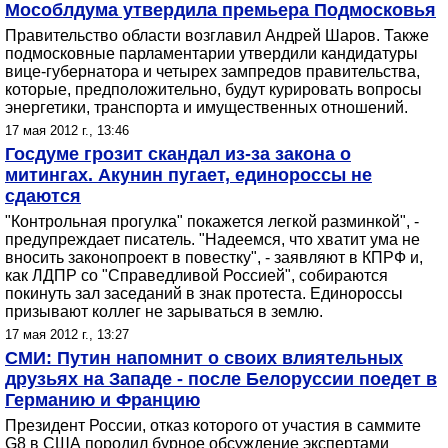
Мособлдума утвердила премьера Подмосковья
Правительство области возглавил Андрей Шаров. Также
подмосковные парламентарии утвердили кандидатуры
вице-губернатора и четырех зампредов правительства,
которые, предположительно, будут курировать вопросы
энергетики, транспорта и имущественных отношений.
17 мая 2012 г., 13:46
Госдуме грозит скандал из-за закона о
митингах. Акунин пугает, единороссы не
сдаются
"Контрольная прогулка" покажется легкой разминкой", -
предупреждает писатель. "Надеемся, что хватит ума не
вносить законопроект в повестку", - заявляют в КПРФ и,
как ЛДПР со "Справедливой Россией", собираются
покинуть зал заседаний в знак протеста. Единороссы
призывают коллег не зарываться в землю.
17 мая 2012 г., 13:27
СМИ: Путин напомнит о своих влиятельных
друзьях на Западе - после Белоруссии поедет в
Германию и Францию
Президент России, отказ которого от участия в саммите
G8 в США породил бурное обсуждение экспертами