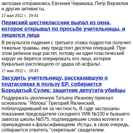
автозаки отправились Евгения Чирикова, Петр Верзилов
и другие активисты.
17 мая 2012 г., 19:41
Пермский шестиклассник выпал из окна,
которое открывал по просьбе учительницы, и
лишился лица
В результате падения с третьего этажа подросток получил
тяжелые травмы, ему предстоят десятки операций. При
этом ребенок еще растет, потому ни один пластический
хирург не берется оперировать его лицо, которое
буквально расплющило от удара об асфальт.
17 мая 2012 г., 18:43
Засудить учительницу, рассказавшую о
подтасовках в пользу ЕР, собирается
Бородатый Сулик: защитник депутата-убийцы
Поддержать уволенную Татьяну Иванову приехал
основатель "Яблока" Григорий Явлинский,
поблагодаривший ее за честность. В суде заслушаны
показания председателя соседнего УИК №100 и бывшего
завхоза школы №575, подтвердившие слова коллеги о
принуждении к фальсификациям. Истцы, в свою очередь,
собираются ответить "секретным" свидетелем.