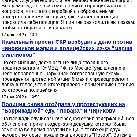
лагеря. Осудили его по статье "неповиновение полиции".
Во время суда не выяснился один из принципиальных
вопросов: что стало с коробкой с добровольными
пожертвованиями, которые, как считает оппозиция,
присвоила себе полиция. Яшин как раз ходил к автозакам,
чтобы разобраться - и попался.
17 мая 2012 г., 20:19
Навальный просит СКР возбудить дело против
чиновников мэрии и полицейских из-за "марша
миллионов"
По его мнению, должностные лица столичного
правительства и ГУ МВД РФ по Москве "умышленно и
целеноправленно" нарушили согласованную схему
проведения протестной акции 6 мая и спровоцировали
давку в толпе, что в итоге привело к применению насилия
со стороны полицейских.
17 мая 2012 г., 19:55
Полиция снова отобрала у протестующих на
"Баррикадной" еду, "повара" и Чирикову
На площади случилась очередная серия задержаний. Без
объяснения причин задержали девушку, которая была
замечена во время раздачи пищи, а также еще двух
человек, которые начали скандировать "Позор!". Затем в