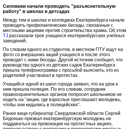
Силовики начали проводить "разъяснительную
работу" в школах и детсадах
Между тем в школах и колледжах Екатеринбурга начали
проводить профилактические беседы, связанные с
местными акциями против строительства храма. Об этом
TJ
рассказали трое учащихся екатеринбургских учебных
заведений.
По словам одного из студентов, в местном ПТУ ищут на
фото со вчерашних акций учащихся и после этого
проводят с ними беседы. Другой источник сообщил, что
руководству одного из детских садов Екатеринбурга
пришла телефонограмма с просьбой выяснить, кто из
родителей участвовал в протестах.
Учащийся одной из школ города заявил, что на урок к
ним пришла полиция. По его словам, сотрудник
правоохранительных органов попросил школьников не
ходить на "акции, где взрослые приглашают молодежь,
чтобы они кидались в полицейских".
Ранее вице-губернатор Свердловской области Сергей
Бидонько призвал екатеринбургскую молодежь не
поддаваться на провокации на протестных акциях,
проведя встречу с ректорами и проректорами местных