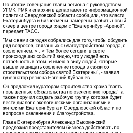
По итогам совещания главы региона с руководством
УГМК, РМК и епархии в департаменте информационной
политики Свердловской области сообщили, что власти
Екатеринбурга и бизнесмены намерены разбить новый
сквер в центре города рядом с "Екатеринбург-Ареной",
передает ТАСС.
"Мы с вами сегодня собрались для того, чтобы обсудить
ряд вопросов, связанных с благоустройством города, с
озеленением. <…> Тем более сегодня в свете
происходящих событий видно, что у людей есть
потребность в этом. Я имею в виду людей, которые
вышли защищать озеленение города в связи со
строительством собора святой Екатерины", - заявил
губернатор региона Евгений Куйвашев.
Он предложил кураторам строительства храма "взять
повышенные обязательства по озеленению города", а
также поручил создать рабочую группу, которая будет
вести диалог с экологическими организациями и
жителями Екатеринбурга и Свердловской области по
вопросам озеленения и благоустройства.
Глава Екатеринбурга Александр Высокинский
предложил представителям бизнеса действовать по
принципу, при котором один сквер строит город, один -