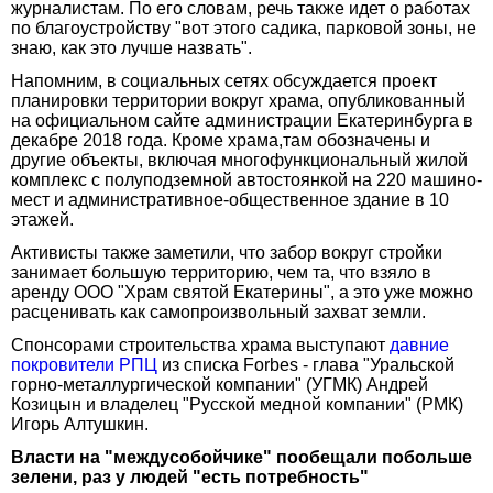
журналистам. По его словам, речь также идет о работах
по благоустройству "вот этого садика, парковой зоны, не
знаю, как это лучше назвать".
Напомним, в социальных сетях обсуждается проект
планировки территории вокруг храма, опубликованный
на официальном сайте администрации Екатеринбурга в
декабре 2018 года. Кроме храма,там обозначены и
другие объекты, включая многофункциональный жилой
комплекс с полуподземной автостоянкой на 220 машино-
мест и административное-общественное здание в 10
этажей.
Активисты также заметили, что забор вокруг стройки
занимает большую территорию, чем та, что взяло в
аренду ООО "Храм святой Екатерины", а это уже можно
расценивать как самопроизвольный захват земли.
Спонсорами строительства храма выступают
давние
покровители РПЦ
из списка Forbes - глава "Уральской
горно-металлургической компании" (УГМК) Андрей
Козицын и владелец "Русской медной компании" (РМК)
Игорь Алтушкин.
Власти на "междусобойчике" пообещали побольше
зелени, раз у людей "есть потребность"