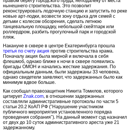
правом берегу городского пруда, неподалеку от места
нынешнего строительства. Это позволит
реконструировать лодочную станцию и запустить по реке
новые арт-лодки, возвести зону отдыха для семей с
детьми с колесом обозрения, сделать летнюю
танцевальную площадку, небольшой скейтпарк или
роллердром, разбить прогулочный парк и городской
пляж.
Накануне в сквере в центре Екатеринбурга прошла
третья по счету акция
против строительства храма.
Поначалу акция была мирной и включала в себя
флешмоб, однако ближе к ночи в сквере появились
бригады ОМОН и начались жесткие задержания. По
официальным данным, были задержаны 33 человека,
однако свидетели заявляют, что задержанных было как
минимум вдвое больше.
Как сообщал правозащитник Никита Томилов, которого
цитирует
Znak.com
, в отношении задержанных
составляли административные протоколы по части 5
статьи 20.2 КоАП РФ ("Нарушение участником
публичного мероприятия установленного порядка
проведения собрания"). На данный момент суд назначил
от двух до 10 суток административного ареста уже 21
задержанному.