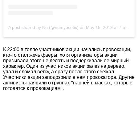
A post shared by Nu (@numyosotis)
on
May 15, 2019 at 7:55pm PDT
К 22:00 в толпе участников акции начались провокации,
кто-то стал жечь фаеры, хотя организаторы акции
призывали этого не делать и подчеркивали ее мирный
характер. Один из участников акции залез на дерево,
упал и сломал ветку, а сразу после этого сбежал.
Участники акции заподозрили в нем провокатора. Другие
активисты заявили о группах "парней в масках, которые
готовятся к провокациям".