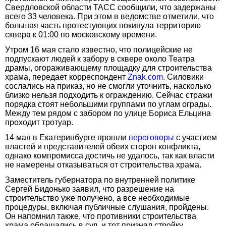
Свердловской области ТАСС сообщили, что задержаны
всего 33 человека. При этом в ведомстве отметили, что
большая часть протестующих покинула территорию
сквера к 01:00 по московскому времени.
Утром 16 мая стало известно, что полицейские не
подпускают людей к забору в сквере около Театра
драмы, огораживающему площадку для строительства
храма, передает корреспондент
Znak.com
. Силовики
сослались на приказ, но не смогли уточнить, насколько
близко нельзя подходить к ограждению. Сейчас стражи
порядка стоят небольшими группами по углам ограды.
Между тем рядом с забором по улице Бориса Ельцина
проходит тротуар.
14 мая в Екатеринбурге прошли
переговоры
с участием
властей и представителей обеих сторон конфликта,
однако компромисса достичь не удалось, так как власти
не намерены отказываться от строительства храма.
Заместитель губернатора по внутренней политике
Сергей Бидонько заявил, что разрешение на
строительство уже получено, а все необходимые
процедуры, включая публичные слушания, пройдены.
Он напомнил также, что противники строительства
храма обращались в суд, и тот признал стройку