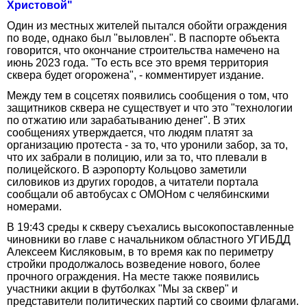
Христовой"
Один из местных жителей пытался обойти ограждения
по воде, однако был "выловлен". В паспорте объекта
говорится, что окончание строительства намечено на
июнь 2023 года. "То есть все это время территория
сквера будет огорожена", - комментирует издание.
Между тем в соцсетях появились сообщения о том, что
защитников сквера не существует и что это "технологии
по отжатию или зарабатыванию денег". В этих
сообщениях утверждается, что людям платят за
организацию протеста - за то, что уронили забор, за то,
что их забрали в полицию, или за то, что плевали в
полицейского. В аэропорту Кольцово заметили
силовиков из других городов, а читатели портала
сообщали об автобусах с ОМОНом с челябинскими
номерами.
В 19:43 среды к скверу съехались высокопоставленные
чиновники во главе с начальником областного УГИБДД
Алексеем Кисляковым, в то время как по периметру
стройки продолжалось возведение нового, более
прочного ограждения. На месте также появились
участники акции в футболках "Мы за сквер" и
представители политических партий со своими флагами.