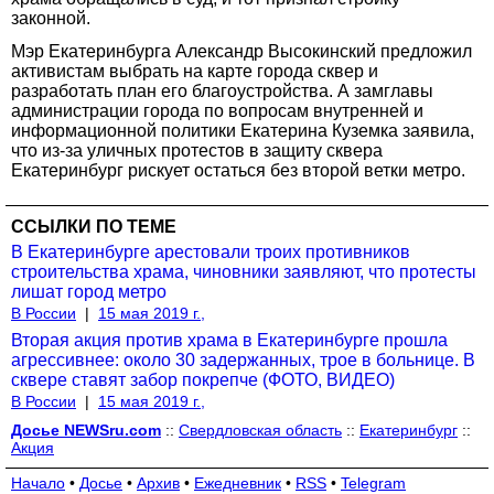
законной.
Мэр Екатеринбурга Александр Высокинский предложил
активистам выбрать на карте города сквер и
разработать план его благоустройства. А замглавы
администрации города по вопросам внутренней и
информационной политики Екатерина Куземка заявила,
что из-за уличных протестов в защиту сквера
Екатеринбург рискует остаться без второй ветки метро.
ССЫЛКИ ПО ТЕМЕ
В Екатеринбурге арестовали троих противников
строительства храма, чиновники заявляют, что протесты
лишат город метро
В России
|
15 мая 2019 г.,
Вторая акция против храма в Екатеринбурге прошла
агрессивнее: около 30 задержанных, трое в больнице. В
сквере ставят забор покрепче (ФОТО, ВИДЕО)
В России
|
15 мая 2019 г.,
Досье NEWSru.com
::
Свердловская область
::
Екатеринбург
::
Акция
Начало
•
Досье
•
Архив
•
Ежедневник
•
RSS
•
Telegram