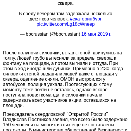
сквера.
В среду вечером там задержали несколько
десятков человек.
#екатеринбург
pic.twitter.com/Lg18cWneep
— bbcrussian (@bbcrussian)
16 мая 2019 г.
После полуночи силовики, встав стеной, двинулись на
толпу. Людей грубо вытесняли за пределы сквера, к
фонтану на площади, а потом выгнали и оттуда. При
этом в ход иногда шли дубинки. Примерно в 2:30, когда
силовики стеной выдавили людей даже с площади у
сквера, оцепление сняли. ОМОН выстроился у
автобусов, полиция уехала. Протестующих к тому
моменту тоже почти не осталось, однако вскоре
поступила новая команда, и силовики начали
задерживать всех участников акции, оставшихся на
площади.
Председатель свердловской "Открытой России"
Владислав Постников заявил, что всего было задержано
150 человек и на многих из них еще не составлены
протоколы. В министерстве общественной безопасности