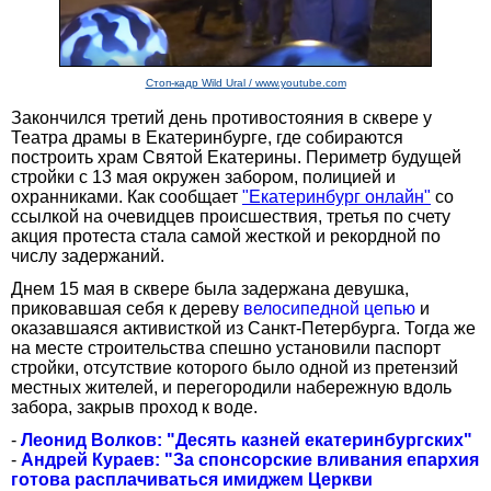
Стоп-кадр Wild Ural / www.youtube.com
Закончился третий день противостояния в сквере у
Театра драмы в Екатеринбурге, где собираются
построить храм Святой Екатерины. Периметр будущей
стройки с 13 мая окружен забором, полицией и
охранниками. Как сообщает
"Екатеринбург онлайн"
со
ссылкой на очевидцев происшествия, третья по счету
акция протеста стала самой жесткой и рекордной по
числу задержаний.
Днем 15 мая в сквере была задержана девушка,
приковавшая себя к дереву
велосипедной цепью
и
оказавшаяся активисткой из Санкт-Петербурга. Тогда же
на месте строительства спешно установили паспорт
стройки, отсутствие которого было одной из претензий
местных жителей, и перегородили набережную вдоль
забора, закрыв проход к воде.
-
Леонид Волков: "Десять казней екатеринбургских"
-
Андрей Кураев: "За спонсорские вливания епархия
готова расплачиваться имиджем Церкви