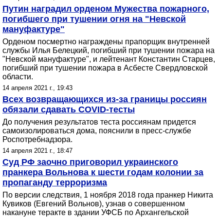
Путин наградил орденом Мужества пожарного,
погибшего при тушении огня на "Невской
мануфактуре"
Орденом посмертно награждены прапорщик внутренней
службы Илья Белецкий, погибший при тушении пожара на
"Невской мануфактуре", и лейтенант Константин Старцев,
погибший при тушении пожара в Асбесте Свердловской
области.
14 апреля 2021 г., 19:43
Всех возвращающихся из-за границы россиян
обязали сдавать COVID-тесты
До получения результатов теста россиянам придется
самоизолироваться дома, пояснили в пресс-службе
Роспотребнадзора.
14 апреля 2021 г., 18:47
Суд РФ заочно приговорил украинского
пранкера Вольнова к шести годам колонии за
пропаганду терроризма
По версии следствия, 1 ноября 2018 года пранкер Никита
Кувиков (Евгений Вольнов), узнав о совершенном
накануне теракте в здании УФСБ по Архангельской