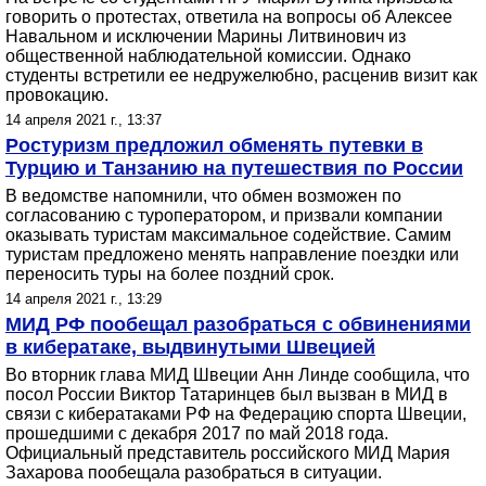
говорить о протестах, ответила на вопросы об Алексее
Навальном и исключении Марины Литвинович из
общественной наблюдательной комиссии. Однако
студенты встретили ее недружелюбно, расценив визит как
провокацию.
14 апреля 2021 г., 13:37
Ростуризм предложил обменять путевки в
Турцию и Танзанию на путешествия по России
В ведомстве напомнили, что обмен возможен по
согласованию с туроператором, и призвали компании
оказывать туристам максимальное содействие. Самим
туристам предложено менять направление поездки или
переносить туры на более поздний срок.
14 апреля 2021 г., 13:29
МИД РФ пообещал разобраться с обвинениями
в кибератаке, выдвинутыми Швецией
Во вторник глава МИД Швеции Анн Линде сообщила, что
посол России Виктор Татаринцев был вызван в МИД в
связи с кибератаками РФ на Федерацию спорта Швеции,
прошедшими с декабря 2017 по май 2018 года.
Официальный представитель российского МИД Мария
Захарова пообещала разобраться в ситуации.