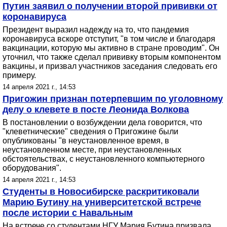
Путин заявил о получении второй прививки от
коронавируса
Президент выразил надежду на то, что пандемия
коронавируса вскоре отступит, "в том числе и благодаря
вакцинации, которую мы активно в стране проводим". Он
уточнил, что также сделал прививку вторым компонентом
вакцины, и призвал участников заседания следовать его
примеру.
14 апреля 2021 г., 14:53
Пригожин признан потерпевшим по уголовному
делу о клевете в посте Леонида Волкова
В постановлении о возбуждении дела говорится, что
"клеветнические" сведения о Пригожине были
опубликованы "в неустановленное время, в
неустановленном месте, при неустановленных
обстоятельствах, с неустановленного компьютерного
оборудования".
14 апреля 2021 г., 14:53
Студенты в Новосибирске раскритиковали
Марию Бутину на университетской встрече
после истории с Навальным
На встрече со студентами НГУ Мария Бутина призвала