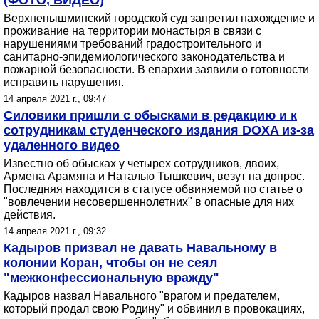
(ФОТО, ВИДЕО)
Верхнепышминский городской суд запретил нахождение и
проживание на территории монастыря в связи с
нарушениями требований градостроительного и
санитарно-эпидемиологического законодательства и
пожарной безопасности. В епархии заявили о готовности
исправить нарушения.
14 апреля 2021 г., 09:47
Силовики пришли с обысками в редакцию и к
сотрудникам студенческого издания DOXA из-за
удаленного видео
Известно об обысках у четырех сотрудников, двоих,
Армена Арамяна и Наталью Тышкевич, везут на допрос.
Последняя находится в статусе обвиняемой по статье о
"вовлечении несовершеннолетних" в опасные для них
действия.
14 апреля 2021 г., 09:32
Кадыров призвал не давать Навальному в
колонии Коран, чтобы он не сеял
"межконфессиональную вражду"
Кадыров назвал Навального "врагом и предателем,
который продал свою Родину" и обвинил в провокациях,