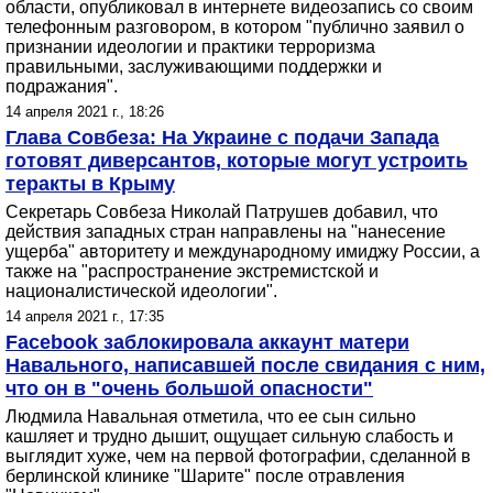
области, опубликовал в интернете видеозапись со своим
телефонным разговором, в котором "публично заявил о
признании идеологии и практики терроризма
правильными, заслуживающими поддержки и
подражания".
14 апреля 2021 г., 18:26
Глава Совбеза: На Украине с подачи Запада
готовят диверсантов, которые могут устроить
теракты в Крыму
Секретарь Совбеза Николай Патрушев добавил, что
действия западных стран направлены на "нанесение
ущерба" авторитету и международному имиджу России, а
также на "распространение экстремистской и
националистической идеологии".
14 апреля 2021 г., 17:35
Facebook заблокировала аккаунт матери
Навального, написавшей после свидания с ним,
что он в "очень большой опасности"
Людмила Навальная отметила, что ее сын сильно
кашляет и трудно дышит, ощущает сильную слабость и
выглядит хуже, чем на первой фотографии, сделанной в
берлинской клинике "Шарите" после отравления