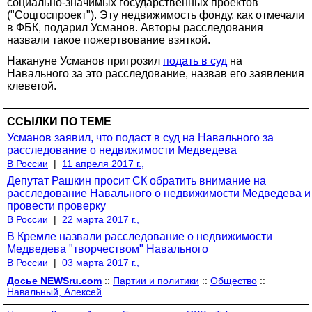
социально-значимых государственных проектов
("Соцгоспроект"). Эту недвижимость фонду, как отмечали
в ФБК, подарил Усманов. Авторы расследования
назвали такое пожертвование взяткой.
Накануне Усманов пригрозил
подать в суд
на
Навального за это расследование, назвав его заявления
клеветой.
ССЫЛКИ ПО ТЕМЕ
Усманов заявил, что подаст в суд на Навального за
расследование о недвижимости Медведева
В России
|
11 апреля 2017 г.,
Депутат Рашкин просит СК обратить внимание на
расследование Навального о недвижимости Медведева и
провести проверку
В России
|
22 марта 2017 г.,
В Кремле назвали расследование о недвижимости
Медведева "творчеством" Навального
В России
|
03 марта 2017 г.,
Досье NEWSru.com
::
Партии и политики
::
Общество
::
Навальный, Алексей