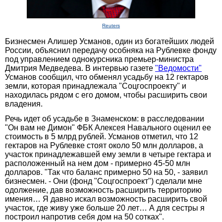
Reuters
Бизнесмен Алишер Усманов, один из богатейших людей
России, объяснил передачу особняка на Рублевке фонду
под управлением однокурсника премьер-министра
Дмитрия Медведева. В интервью газете
"Ведомости"
Усманов сообщил, что обменял усадьбу на 12 гектаров
земли, которая принадлежала "Соцгоспроекту" и
находилась рядом с его домом, чтобы расширить свои
владения.
Речь идет об усадьбе в Знаменском: в расследовании
"Он вам не Димон" ФБК Алексея Навального оценил ее
стоимость в 5 млрд рублей. Усманов отметил, что 12
гектаров на Рублевке стоят около 50 млн долларов, а
участок принадлежавшей ему земли в четыре гектара и
расположенный на нем дом - примерно 45-50 млн
долларов. "Так что баланс примерно 50 на 50, - заявил
бизнесмен. - Они (фонд "Соцгоспроект") сделали мне
одолжение, дав возможность расширить территорию
имения… Я давно искал возможность расширить свой
участок, где живу уже больше 20 лет… А для сестры я
построил напротив себя дом на 50 сотках".