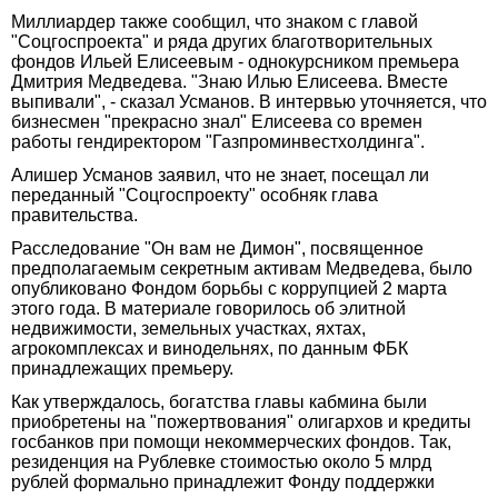
Миллиардер также сообщил, что знаком с главой
"Соцгоспроекта" и ряда других благотворительных
фондов Ильей Елисеевым - однокурсником премьера
Дмитрия Медведева. "Знаю Илью Елисеева. Вместе
выпивали", - сказал Усманов. В интервью уточняется, что
бизнесмен "прекрасно знал" Елисеева со времен
работы гендиректором "Газпроминвестхолдинга".
Алишер Усманов заявил, что не знает, посещал ли
переданный "Соцгоспроекту" особняк глава
правительства.
Расследование "Он вам не Димон", посвященное
предполагаемым секретным активам Медведева, было
опубликовано Фондом борьбы с коррупцией 2 марта
этого года. В материале говорилось об элитной
недвижимости, земельных участках, яхтах,
агрокомплексах и винодельнях, по данным ФБК
принадлежащих премьеру.
Как утверждалось, богатства главы кабмина были
приобретены на "пожертвования" олигархов и кредиты
госбанков при помощи некоммерческих фондов. Так,
резиденция на Рублевке стоимостью около 5 млрд
рублей формально принадлежит Фонду поддержки