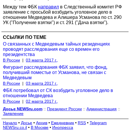
Между тем ФБК
направил
в Следственный комитет РФ
заявление с просьбой возбудить уголовное дело в
отношении Медведева и Алишера Усманова по ст. 290
УК ("Получение взятки") и ст. 291 ("Дача взятки").
ССЫЛКИ ПО ТЕМЕ
О связанных с Медведевым тайных резиденциях
проводят расследования еще со времен его
президентства
В России
|
03 марта 2017 г.,
Фигурант расследования ФБК заявил, что фонд,
получивший поместье от Усманова, не связан с
Медведевым
В России
|
03 марта 2017 г.,
ФБК потребовал от СК возбудить уголовное дело в
отношении Медведева
В России
|
02 марта 2017 г.,
Досье NEWSru.com
::
Президент России
::
Администрация
::
Заявление
Начало
•
Досье
•
Архив
•
Ежедневник
•
RSS
•
Telegram
NEWSru.co.il
•
В Москве
•
Инопресса