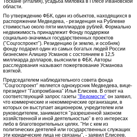
Тоскане (Италия), усадьба Миловка в Плесе Ивановской
области.
По утверждению ФБК, один из объектов, находящихся в
распоряжении Медведева, - резиденция на Рублевке
стоимостью около пяти миллиардов рублей. Формально
недвижимость принадлежит Фонду поддержки
социально-значимых государственных проектов
("Соцгоспроект"). Резиденцию (и землю, и особняк)
фонду подарил один из самых богатых людей России
бизнесмен Алишер Усманов с состоянием в 12,5
миллиарда долларов, выяснили в ФБК. Авторы
расследования называют пожертвование Усманова
взяткой.
Председателем наблюдательного совета фонда
"Соцгоспроект" является однокурсник Медведева, вице-
президент "Газпромбанка" Илья Елисеев. В ответ на
соответствующий запрос газеты
"Ведомости"
он заявил,
что коммерческие и некоммерческие организации, в
которых он выступает акционером, учредителем или
руководителем, занимаются "разрешенной законом
хозяйственной и иной деятельностью" в его интересах
либо в благотворительных целях. "Ни с кем из
политических деятелей или государственных служащих
эти юридические лица не связаны", - заявил Елисеев.