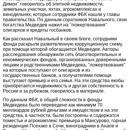
Димон" говорилось об элитной недвижимости,
земельных участках, яхтах, агрокомплексах и
винодельнях, которые сотрудники ФБК нашли у главы
правительства. По данным соратников Навального, свои
богатства Медведев нажил на "пожертвования"
олигархов и кредиты госбанков.
Как рассказал Навальный в своем блоге, сотрудники
фонда раскрыли разветвленную коррупционную схему,
при помощи которой обогащается Медведев. Авторы
расследования обнаружили сеть благотворительных и
некоммерческих фондов, организованных доверенными
лицами и родственниками Медведева, "пожертвования"
на которые поступают от олигархов и из
государственных банков, а получателями помощи
выступают премьер и его семья. На эти средства якобы
приобретается недвижимость и другая собственность в
России и за рубежом, говорилось в материале.
По данным ФБК, в общей сложности в фонды
Медведева было переведено как минимум 70
миллиардов рублей деньгами и имуществом и на эти
средства, в частности, были построены и содержатся
поместье и агрокомплекс премьера в Мансурово, горная
резиденция Псехако в Сочи, виноградники в Анапе и