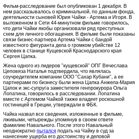
Фильм-расследование был опубликован 1 декабря. В
нем рассказывалось о криминальной, по данным фонда,
деятельности сыновей Юрия Чайки - Артема и Игоря. В
выложенном в Сети 44-минутном фильме говорилось,
что дети Чайки якобы организовали ряд преступных
схем для личного обогащения. В фильме были показаны
связи бизнес-партнера Артема Чайки с бандой
известного фигуранта дела о громком убийстве 12
человек в станице Кущевской Краснодарского края
Сергея Цапка.
Жена одного из лидеров "кущевской" ОПГ Вячеслава
Цеповяза Наталья подтвердила, что являлась
соучредителем компании ООО "Сахар Кубани", а ее
партнерами по бизнесу были жена Цапка Анжела-Мария
Цапок и экс-супруга заместителя генпрокурора Ольга
Лопатина, говорилось в расследовании. Лопатина
вместе с Артемом Чайкой также владеет роскошной
гостиницей в Греции, утверждали в ФБК.
Чайка назвал все сведения, изложенные в фильме,
лживыми, четырежды упомянув в своем ответе
фамилию Навального. После этого Навальный
неоднократно
пытался
подать на Чайку в суд за
нанесение ущерба его достоинству и деловой