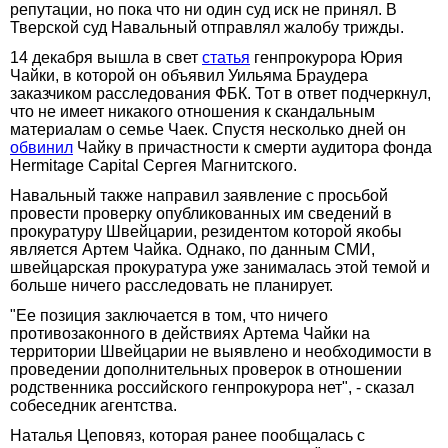
репутации, но пока что ни один суд иск не принял. В
Тверской суд Навальный отправлял жалобу трижды.
14 декабря вышла в свет
статья
генпрокурора Юрия
Чайки, в которой он объявил Уильяма Браудера
заказчиком расследования ФБК. Тот в ответ подчеркнул,
что не имеет никакого отношения к скандальным
материалам о семье Чаек. Спустя несколько дней он
обвинил
Чайку в причастности к смерти аудитора фонда
Hermitage Capital Сергея Магнитского.
Навальный также направил заявление с просьбой
провести проверку опубликованных им сведений в
прокуратуру Швейцарии, резидентом которой якобы
является Артем Чайка. Однако, по данным СМИ,
швейцарская прокуратура уже занималась этой темой и
больше ничего расследовать не планирует.
"Ее позиция заключается в том, что ничего
противозаконного в действиях Артема Чайки на
территории Швейцарии не выявлено и необходимости в
проведении дополнительных проверок в отношении
родственника российского генпрокурора нет", - сказал
собеседник агентства.
Наталья Цеповяз, которая ранее пообщалась с