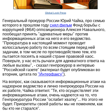
Global Look Press
Генеральный прокурор России Юрий Чайка, про семью
которого в прошлом году
снял фильм
Фонд борьбы с
коррупцией (ФБК) оппозиционера Алексея Навального,
пообещал принять "адекватные меры" против
информационных атак на него и его ведомство.
"Прокуратура в настоящий момент проводит
колоссальную работу по всем стоящим перед ней
задачам, в том числе по противодействию тем, кто
пытается посеять в нашей стране правовой хаос.
Поверьте, у нас есть рычаги для адекватного ответа на
любые вызовы", - сказал генпрокурор в интервью
"Российской газете" (материал будет опубликован во
вторник, цитата по
"Интерфаксу"
).
На вопрос, как сказываются информационные атаки на
надзорное ведомство и лично генпрокурора России на
их работе, Чайка ответил: "Те, кто осуществляет эти
информационные атаки, очень надеются на то, что
Генпрокуратура России "ослабит хватку"... Но этого не
будет. Приоритеты своей работы мы не поменяем, как
бы кто ни старался".