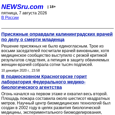
NEWSru.com
| 18+
пятница, 7 августа 2026
В России
Присяжные оправдали калининградских врачей
по делу о смерти младенца
Решение присяжных не было единогласным. Трое из
восьми заседателей посчитали врачей виновными, хотя
медицинское сообщество выступило с резкой критикой
результатов следствия, а петиция в защиту обвиняемых
женщин-врачей собрала сотни тысяч подписей.
10 декабря 2020 г., 23:58
В подмосковном Красногорске горит
лаборатория Федерального медико-
биологического агентства
Огонь начался на первом этаже и охватил весь второй.
Площадь пожара составила около шестисот квадратных
метров. Научный центр биомедицинских технологий был
создан в 2002 году в целях развития биологической
медицины, экспериментального биомоделирования,