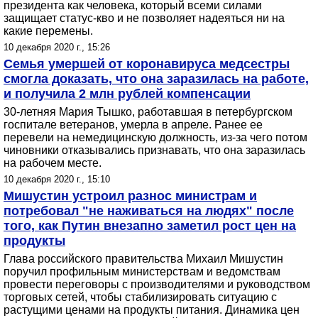
президента как человека, который всеми силами
защищает статус-кво и не позволяет надеяться ни на
какие перемены.
10 декабря 2020 г., 15:26
Семья умершей от коронавируса медсестры
смогла доказать, что она заразилась на работе,
и получила 2 млн рублей компенсации
30-летняя Мария Тышко, работавшая в петербургском
госпитале ветеранов, умерла в апреле. Ранее ее
перевели на немедицинскую должность, из-за чего потом
чиновники отказывались признавать, что она заразилась
на рабочем месте.
10 декабря 2020 г., 15:10
Мишустин устроил разнос министрам и
потребовал "не наживаться на людях" после
того, как Путин внезапно заметил рост цен на
продукты
Глава российского правительства Михаил Мишустин
поручил профильным министерствам и ведомствам
провести переговоры с производителями и руководством
торговых сетей, чтобы стабилизировать ситуацию с
растущими ценами на продукты питания. Динамика цен