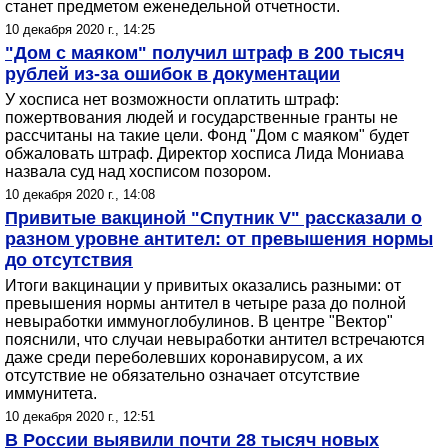
станет предметом еженедельной отчетности.
10 декабря 2020 г., 14:25
"Дом с маяком" получил штраф в 200 тысяч
рублей из-за ошибок в документации
У хосписа нет возможности оплатить штраф:
пожертвования людей и государственные гранты не
рассчитаны на такие цели. Фонд "Дом с маяком" будет
обжаловать штраф. Директор хосписа Лида Мониава
назвала суд над хосписом позором.
10 декабря 2020 г., 14:08
Привитые вакциной "Спутник V" рассказали о
разном уровне антител: от превышения нормы
до отсутствия
Итоги вакцинации у привитых оказались разными: от
превышения нормы антител в четыре раза до полной
невыработки иммуноглобулинов. В центре "Вектор"
пояснили, что случаи невыработки антител встречаются
даже среди переболевших коронавирусом, а их
отсутствие не обязательно означает отсутствие
иммунитета.
10 декабря 2020 г., 12:51
В России выявили почти 28 тысяч новых