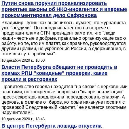
Путин снова поручил проанализировать
принятые законы об НКО-иноагентах и впервые
прокомментировал дело Сафронова
Владимир Путин, как выяснилось, думает, что журналиста
уже "осудили". По поводу иноагентов на встрече с
представителями СПЧ президент заметил, что "люди
наши - честные и добрые, правильно организующие свою
работу, но те, кто им платят, как правило, руководствуется
другими целями, не укрепления России, а сдерживания, в
этом вся суть проблемы".
10 декабря 2020 г., 18:50
Власти Петербурга обещают не проводить в
храмах РПЦ "ковидные" проверки, какие
прошли в ресторанах
Правительство города находится "на связи" с церковными
властями, но конкретные вопросы о "жанре реализации"
пресс-секретарь предложила переадресовать епархии. А
церковь, в отличие от баров, которые накануне посетил с
проверкой Следственный комитет, "не является злостным
нарушителем".
10 декабря 2020 г., 18:46
В центре Петербурга лошадь откусила