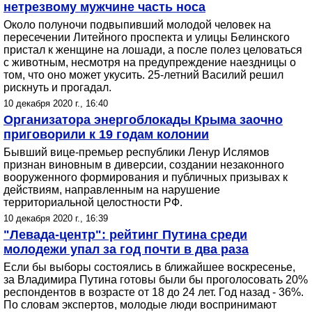
нетрезвому мужчине часть носа
Около полуночи подвыпивший молодой человек на
пересечении Литейного проспекта и улицы Белинского
пристал к женщине на лошади, а после полез целоваться
с животным, несмотря на предупреждение наездницы о
том, что оно может укусить. 25-летний Василий решил
рискнуть и прогадал.
10 декабря 2020 г., 16:40
Организатора энергоблокады Крыма заочно
приговорили к 19 годам колонии
Бывший вице-премьер республики Ленур Ислямов
признан виновным в диверсии, создании незаконного
вооруженного формирования и публичных призывах к
действиям, направленным на нарушение
территориальной целостности РФ.
10 декабря 2020 г., 16:39
"Левада-центр": рейтинг Путина среди
молодежи упал за год почти в два раза
Если бы выборы состоялись в ближайшее воскресенье,
за Владимира Путина готовы были бы проголосовать 20%
респондентов в возрасте от 18 до 24 лет. Год назад - 36%.
По словам экспертов, молодые люди воспринимают