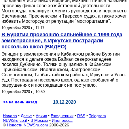
По данным источников издания, Михаил Птицын назначил
проверку финансово-хозяйственной деятельности
Мосгорсуда, планирует сменить руководство и персонал в
Басманном, Пресненском и Тверском судах, а также хочет
избавить Мосгорсуд от репутации "мосгорштампа".
10 декабря 2020 г., 11:17
В Бурятии произошло сильнейшее с 1999 года
землетрясение, в Иркутске пострадали
несколько школ (ВИДЕО)
Эпицентр землетрясения в Кабанском районе Бурятии
находился в дельте озера Байкал северо-западнее
поселка Дубинино. Толчки ощущались в Кабанском,
Прибайкальском, Иволгинском, Заиграевском,
Селенгинском, Тарбагатайском районах, Иркутске и Улан-
Удэ. Пострадали несколько школ, однако сообщений о
разрушениях и пострадавших не поступало.
10 декабря 2020 г., 10:50
<< на день назад
10.12.2020
Начало
•
Досье
•
Архив
•
Ежедневник
•
RSS
•
Telegram
NEWSru.co.il
•
В Москве
•
Инопресса
©
Новости NEWSru.com
2000-2026