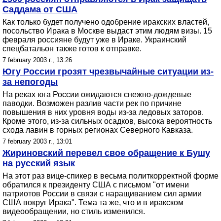
Саддама от США
Как только будет получено одобрение иракских властей,
посольство Ирака в Москве выдаст этим людям визы. 15
февраля россияне будут уже в Ираке. Украинский
спецбатальон также готов к отправке.
7 february 2003 г., 13:26
Югу России грозят чрезвычайные ситуации из-
за непогоды
На реках юга России ожидаются снежно-дождевые
паводки. Возможен разлив части рек по причине
повышения в них уровня воды из-за ледовых заторов.
Кроме этого, из-за сильных осадков, высока вероятность
схода лавин в горных регионах Северного Кавказа.
7 february 2003 г., 13:01
Жириновский перевел свое обращение к Бушу
на русский язык
На этот раз вице-спикер в весьма политкорректной форме
обратился к президенту США с письмом "от имени
патриотов России в связи с наращиванием сил армии
США вокруг Ирака". Тема та же, что и в иракском
видеообращении, но стиль изменился.