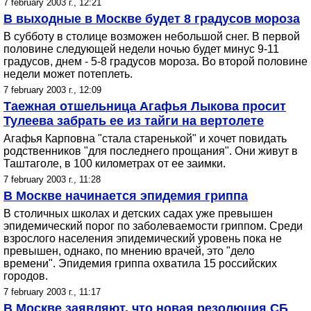
7 february 2003 г., 12:21
В выходные в Москве будет 8 градусов мороза
В субботу в столице возможен небольшой снег. В первой
половине следующей недели ночью будет минус 9-11
градусов, днем - 5-8 градусов мороза. Во второй половине
недели может потеплеть.
7 february 2003 г., 12:09
Таежная отшельница Агафья Лыкова просит
Тулеева забрать ее из тайги на вертолете
Агафья Карповна "стала старенькой" и хочет повидать
родственников "для последнего прощания". Они живут в
Таштаголе, в 100 километрах от ее заимки.
7 february 2003 г., 11:28
В Москве начинается эпидемия гриппа
В столичных школах и детских садах уже превышен
эпидемический порог по заболеваемости гриппом. Среди
взрослого населения эпидемический уровень пока не
превышен, однако, по мнению врачей, это "дело
времени". Эпидемия гриппа охватила 15 российских
городов.
7 february 2003 г., 11:17
В Москве заявляют, что новая резолюция СБ