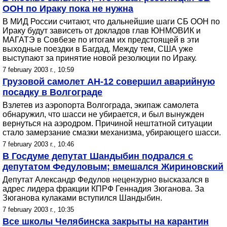
ООН по Ираку пока не нужна
В МИД России считают, что дальнейшие шаги СБ ООН по
Ираку будут зависеть от докладов глав ЮНМОВИК и
МАГАТЭ в Совбезе по итогам их предстоящей в эти
выходные поездки в Багдад. Между тем, США уже
выступают за принятие новой резолюции по Ираку.
7 february 2003 г., 10:59
Грузовой самолет АН-12 совершил аварийную
посадку в Волгограде
Взлетев из аэропорта Волгограда, экипаж самолета
обнаружил, что шасси не убирается, и был вынужден
вернуться на аэродром. Причиной нештатной ситуации
стало замерзание смазки механизма, убирающего шасси.
7 february 2003 г., 10:46
В Госдуме депутат Шандыбин подрался с
депутатом Федуловым; вмешался Жириновский
Депутат Александр Федулов нецензурно высказался в
адрес лидера фракции КПРФ Геннадия Зюганова. За
Зюганова кулаками вступился Шандыбин.
7 february 2003 г., 10:35
Все школы Челябинска закрыты на карантин