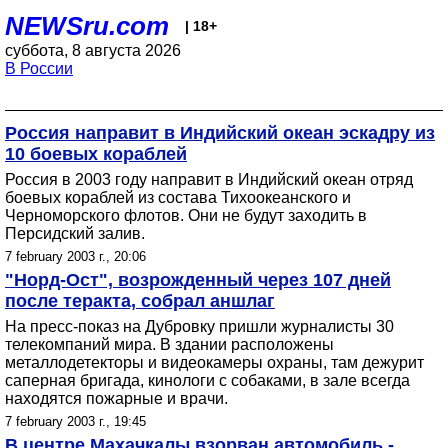
NEWSru.com
| 18+
суббота, 8 августа 2026
В России
Россия направит в Индийский океан эскадру из
10 боевых кораблей
Россия в 2003 году направит в Индийский океан отряд
боевых кораблей из состава Тихоокеанского и
Черноморского флотов. Они не будут заходить в
Персидский залив.
7 february 2003 г., 20:06
"Норд-Ост", возрожденный через 107 дней
после теракта, собрал аншлаг
На пресс-показ на Дубровку пришли журналисты 30
телекомпаний мира. В здании расположены
металлодетекторы и видеокамеры охраны, там дежурит
саперная бригада, кинологи с собаками, в зале всегда
находятся пожарные и врачи.
7 february 2003 г., 19:45
В центре Махачкалы взорван автомобиль -