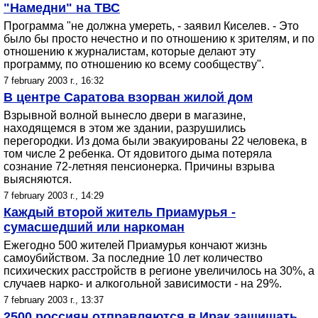
"Намедни" на ТВС
Программа "не должна умереть, - заявил Киселев. - Это
было бы просто нечестно и по отношению к зрителям, и по
отношению к журналистам, которые делают эту
программу, по отношению ко всему сообществу".
7 february 2003 г., 16:32
В центре Саратова взорван жилой дом
Взрывной волной вынесло двери в магазине,
находящемся в этом же здании, разрушились
перегородки. Из дома были эвакуированы 22 человека, в
том числе 2 ребенка. От ядовитого дыма потеряла
сознание 72-летняя пенсионерка. Причины взрыва
выясняются.
7 february 2003 г., 14:29
Каждый второй житель Приамурья -
сумасшедший или наркоман
Ежегодно 500 жителей Приамурья кончают жизнь
самоубийством. За последние 10 лет количество
психических расстройств в регионе увеличилось на 30%, а
случаев нарко- и алкогольной зависимости - на 29%.
7 february 2003 г., 13:37
2500 россиян отправляются в Ирак защищать