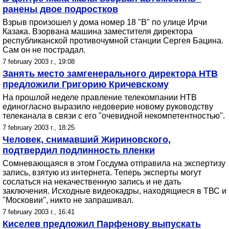
ранены двое подростков
Взрыв произошел у дома номер 18 "В" по улице Ирчи
Казака. Взорвана машина заместителя директора
республиканской противочумной станции Сергея Бацина.
Сам он не пострадал.
7 february 2003 г., 19:08
Занять место замгенерального директора НТВ
предложили Григорию Кричевскому
На прошлой неделе правление телекомпании НТВ
единогласно выразило недоверие новому руководству
телеканала в связи с его "очевидной некомпетентностью".
7 february 2003 г., 18:25
Человек, снимавший Жириновского,
подтвердил подлинность пленки
Сомневающаяся в этом Госдума отправила на экспертизу
запись, взятую из интернета. Теперь эксперты могут
сослаться на некачественную запись и не дать
заключения. Исходные видеокадры, находящиеся в ТВС и
"Московии", никто не запрашивал.
7 february 2003 г., 16:41
Киселев предложил Парфенову выпускать