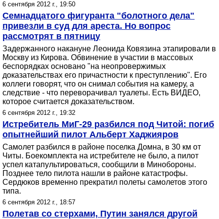
6 сентября 2012 г., 19:50
Семнадцатого фигуранта "болотного дела"
привезли в суд для ареста. Но вопрос
рассмотрят в пятницу
Задержанного накануне Леонида Ковязина этапировали в
Москву из Кирова. Обвинение в участии в массовых
беспорядках основано "на неопровержимых
доказательствах его причастности к преступлению". Его
коллеги говорят, что он снимал события на камеру, а
следствие - что переворачивал туалеты. Есть ВИДЕО,
которое считается доказательством.
6 сентября 2012 г., 19:32
Истребитель МиГ-29 разбился под Читой: погиб
опытнейший пилот Альберт Хаджияров
Самолет разбился в районе поселка Домна, в 30 км от
Читы. Боекомплекта на истребителе не было, а пилот
успел катапультироваться, сообщили в Минобороны.
Позднее тело пилота нашли в районе катастрофы.
Сердюков временно прекратил полеты самолетов этого
типа.
6 сентября 2012 г., 18:57
Полетав со стерхами, Путин занялся другой