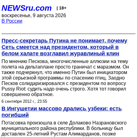
NEWSru.com
| 18+
воскресенье, 9 августа 2026
В России
Пресс-секретарь Путина не понимает, почему
Сеть смеется над президентом, который в
белом халате возглавил журавлиный клин
По мнению Пескова, многочисленные аллюзии на тему
полета на дельтаплане просто граничат с маразмом. Он
также подчеркнул, что именно Путин был инициатором
этой серьезной программы по спасению птиц. Заодно
Песков солидаризировался с президентом по вопросу
Pussy Riot: судить надо очень строго. Хотя тот говорил
совершенно обратное.
6 сентября 2012 г., 23:55
В Ингушетии массово дрались узбеки: есть
погибший
Потасовка произошла в селе Долаково Назрановского
муниципального района республики. В больницу был
доставлен 25-летний Рустам Алимарданов, позже