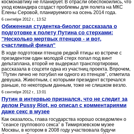
космонавтику не планирует. В отрасли обеспокоились, что
уход командира создаст проблемы для полета на МКС
Елены Серовой, планируемого на осень 2014 года.
6 сентября 2012 г., 13:52
Обиженная студентка-биолог рассказала о
подготовке к полету Путина со стерхами:
"Несколько мертвых птенцов - и вот,
счастливый финал"
В ходе подготовки птенцов редкой птицы ко встрече с
президентом один молодой стерх попал под винт
дельтаплана, второй не выдержал транспортировки,
рассказала в соцсети одна из участниц проекта. Впрочем,
"Путин лично не погубил ни одного из птенцов", отметила
девушка. Животным, с которыми президент встречался
раньше, по некоторым данным, тоже не слишком везло.
6 сентября 2012 г., 13:01
Путин в интервью признался, что не следит за
делом Pussy Riot, но описал с комментариями
даже секс в музее
Как оказалось, глава государства хорошо осведомлен о
"сеансе группового секса" в Тимирязевском музее
Москвы, в котором в 2008 году участвовала будучи