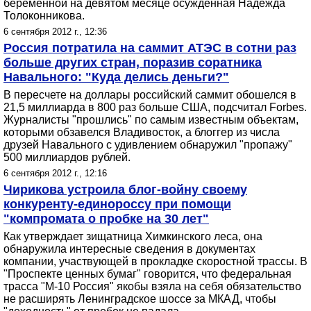
беременной на девятом месяце осужденная Надежда
Толоконникова.
6 сентября 2012 г., 12:36
Россия потратила на саммит АТЭС в сотни раз
больше других стран, поразив соратника
Навального: "Куда делись деньги?"
В пересчете на доллары российский саммит обошелся в
21,5 миллиарда в 800 раз больше США, подсчитал Forbes.
Журналисты "прошлись" по самым известным объектам,
которыми обзавелся Владивосток, а блоггер из числа
друзей Навального с удивлением обнаружил "пропажу"
500 миллиардов рублей.
6 сентября 2012 г., 12:16
Чирикова устроила блог-войну своему
конкуренту-единороссу при помощи
"компромата о пробке на 30 лет"
Как утверждает зищатница Химкинского леса, она
обнаружила интересные сведения в документах
компании, участвующей в прокладке скоростной трассы. В
"Проспекте ценных бумаг" говорится, что федеральная
трасса "М-10 Россия" якобы взяла на себя обязательство
не расширять Ленинградское шоссе за МКАД, чтобы