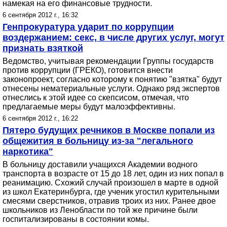
намекая на его финансовые трудности.
6 сентября 2012 г., 16:32
Генпрокуратура ударит по коррупции
воздержанием: секс, в числе других услуг, могут
признать взяткой
Ведомство, учитывая рекомендации Группы государств
против коррупции (ГРЕКО), готовится внести
законопроект, согласно которому к понятию "взятка" будут
отнесены нематериальные услуги. Однако ряд экспертов
отнеслись к этой идее со скепсисом, отмечая, что
предлагаемые меры будут малоэффективны.
6 сентября 2012 г., 16:22
Пятеро будущих речников в Москве попали из
общежития в больницу из-за "легального
наркотика"
В больницу доставили учащихся Академии водного
транспорта в возрасте от 15 до 18 лет, один из них попал в
реанимацию. Схожий случай произошел в марте в одной
из школ Екатеринбурга, где ученик угостил курительными
смесями сверстников, отравив троих из них. Ранее двое
школьников из Ленобласти по той же причине были
госпитализированы в состоянии комы.