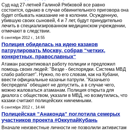
Суд над 27-летней Галиной Рябковой все равно
состоится, однако в случае обвинительного приговора она
будет отбывать наказание не в колонии. Осужденную,
убившую своих сыновей, 4 и 7 лет, будут принудительно
лечить в специализированном медицинском учреждении,
отмечают в следствии.
6 сентября 2012 г., 14:55
Полиция обиделась на идею казаков
патрулировать Москву, собрав "четких,
конкретных, православных"
Атаман раскритиковал работу полиции и предложил
помощь своих людей: "Везде - беспорядки. Система МВД
слабо работает". Нужно, по его словам, как на Кубани,
ввести официальные казачьи патрули. "Казачьего
беспредела" обещают не допустить, а в случае чего,
можно жаловаться атаманам. Полиция открыта для
диалога с обществом, указали в МВД, но возмутились, что
казаки считают полицейских никчемными.
6 сентября 2012 г., 14:44
Полицейская "Анаконда" поглотила семерых
участников проекта #ОккупайКубань
Вначале неизвестные личности не позволили активистам