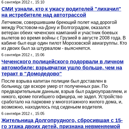
6 сентября 2012 г., 15:10
СМИ узнали, кто к ужасу водителей "лихачил"
на истребителе над автотрассой
Летчиком, совершившим бреющий полет над дорогой
между Ростовом-на-Дону и Волгоградом, оказался
ветеран обеих чеченских кампаний и участник боевых
вылетов во время войны с Грузией в августе 2008 года. В
кабине был еще один пилот Морозовской авиагруппы. Кто
из двоих был за штурвалом - выясняется.
6 сентября 2012 г., 15:06
Чеченского полицейского подорвали в личном
автомобиле: взрывчатки ушло больше, чем на
теракт в "Домодедово"
После взрыва капитан полиции был доставлен в
больницу, где вскоре умер от полученных ран. По
предварительным данным, взрыв был радиоуправляем, и
никого, кроме погибшего офицера, не задел. Устройство
сработало на парковке у многоэтажного жилого дома, и,
возможно, находилось под сиденьем водителя.
6 сентября 2012 г., 15:05
Жительница Долгопрудного, сбросившая с 15-
го этажа двоих детей, признана невменяемой