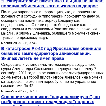
"Осквернителей" памятника Ельцину не нашли:
полиция объяснила, кого вызвала на допрос
Полиция опровергла информацию, что допрошенные
журналист и сотрудник типографии проходят по делу об
осквернении памятника Борису Ельцину как
подозреваемые. С ними просто беседовали как со
свидетелями и сторонниками "эпатажного выражения
мысли", а злоумышленника, облившего монумент синей
тушью, по-прежнему ищут.
6 сентября 2012 г., 09:46
В катастрофе Як-42 под Ярославлем обвинили
бывшего замгендиректора авиакомпании.
Экипаж лететь не имел права
Следователи установили, что командира воздушного
судна Александра Соломенцева допустили к полету 7
сентября 2011 года на основании сфальсифицированных
документов, а второй пилот - Игорь Жевелов - на момент
катастрофы не окончил переобучение на управление
самолетами Як-42.
6 сентября 2012 г., 09:10
Сословие чиновников "национализируют", но
выборочно: повезет владельцам "родовых