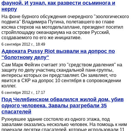
фауной. И узнал, как развести осьминога и
нерпу
На фоне бурного обсуждения очередного "зоологического
подвига" Владимира Путина, полетавшего во главе
косяка стерхов на мотодельтаплане, президент посетил
стройплощадку океанариума на острове Русский,
создаваемого по его же инициативе.
6 сентября 2012 г., 18:49
Адвоката Pussy Riot вызвали на допрос по
"болотному делу"
Сам Марк Фейгин считает это "средством давления" на
защиту по делу участниц скандальной панк-группы,
интересы которых он представляет. Он заявляет, что
явится в СКР на допрос 10 сентября в сопровождении
коллег.
6 сентября 2012 г., 17:17
Под Челябинском обвалился жилой дом, убив
одного человека. Завалы разгребали 35
спасателей
Рухнувшее здание состояло из одного этажа, под
завалами оказались несколько человек. На помощь к ним
приехали десятки спасателей, которые использовали 11