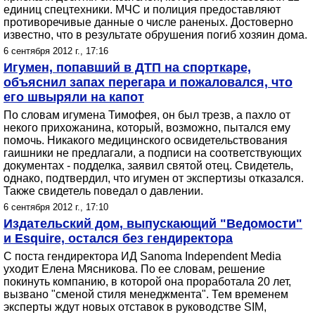
единиц спецтехники. МЧС и полиция предоставляют
противоречивые данные о числе раненых. Достоверно
известно, что в результате обрушения погиб хозяин дома.
6 сентября 2012 г., 17:16
Игумен, попавший в ДТП на спорткаре,
объяснил запах перегара и пожаловался, что
его швыряли на капот
По словам игумена Тимофея, он был трезв, а пахло от
некого прихожанина, который, возможно, пытался ему
помочь. Никакого медицинского освидетельствования
гаишники не предлагали, а подписи на соответствующих
документах - подделка, заявил святой отец. Свидетель,
однако, подтвердил, что игумен от экспертизы отказался.
Также свидетель поведал о давлении.
6 сентября 2012 г., 17:10
Издательский дом, выпускающий "Ведомости"
и Esquire, остался без гендиректора
С поста гендиректора ИД Sanoma Independent Media
уходит Елена Мясникова. По ее словам, решение
покинуть компанию, в которой она проработала 20 лет,
вызвано "сменой стиля менеджмента". Тем временем
эксперты ждут новых отставок в руководстве SIM,