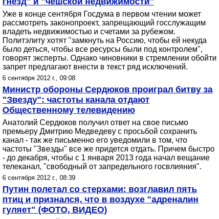
гнезд" и "чешской недвижимости"
Уже в конце сентября Госдума в первом чтении может
рассмотреть законопроект, запрещающий госслужащим
владеть недвижимостью и счетами за рубежом.
Политэлиту хотят "замкнуть на Россию, чтобы ей некуда
было деться, чтобы все ресурсы были под контролем",
говорят эксперты. Однако чиновники в стремлении обойти
запрет предлагают внести в текст ряд исключений.
6 сентября 2012 г., 09:08
Министр обороны Сердюков проиграл битву за
"Звезду": частоты канала отдают
Общественному телевидению
Анатолий Сердюков получил ответ на свое письмо
премьеру Дмитрию Медведеву с просьбой сохранить
канал - так же письменно его уведомили в том, что
частоты "Звезды" все же придется отдать. Причем быстро
- до декабря, чтобы с 1 января 2013 года начал вещание
телеканал, "свободный от запредельного госвлияния".
6 сентября 2012 г., 08:39
Путин полетал со стерхами: возглавил пять
птиц и признался, что в воздухе "адреналин
гуляет" (ФОТО, ВИДЕО)