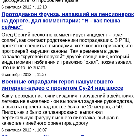
"доходность" от пробок не падала.
6 сентября 2012 г., 12:10
Протодиакон Фрунза, напавший на пенсионерок
на дороге, дал комментарии: "Я - как пешка
сейчас"
Отец Сергий неохотно комментирует инцидент - "жует
сопли", как считают родственники пострадавших. В РПЦ
просят не спешить с выводами, хотя кое-кто признает, что
протоиерей нарушил каноны. Тем временем в деле
запахло "круговой порукой": другой священник, который
видел момент избиения и тревожно "охал", позже заявил,
что ничего не знает.
6 сентября 2012 г., 11:37
Военные оправдали героя нашумевшего
интернет-видео с пролетом Су-24 над шоссе
Как утверждает источник издания, нарушений в действиях
летчика не выявлено - он выполнял задание руководства,
а высота пролета над шоссе была не 20 метров, а 50.
Пилот, как и было запланировано, выполнял
вертикальную фигуру высшего пилотажа, выбрав в
качестве линейного ориентира дорогу.
6 сентября 2012 г., 10:07