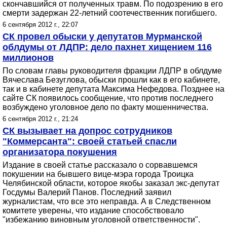
скончавшийся от полученных травм. По подозрению в его
смерти задержан 22-летний соотечественник погибшего.
6 сентября 2012 г., 22:07
СК провел обыски у депутатов Мурманской
облдумы от ЛДПР: дело пахнет хищением 116
миллионов
По словам главы руководителя фракции ЛДПР в облдуме
Вячеслава Безуглова, обыски прошли как в его кабинете,
так и в кабинете депутата Максима Нефедова. Позднее на
сайте СК появилось сообщение, что против последнего
возбуждено уголовное дело по факту мошенничества.
6 сентября 2012 г., 21:24
СК вызывает на допрос сотрудников
"Коммерсанта": своей статьей спасли
организатора покушения
Издание в своей статье рассказало о сорвавшемся
покушении на бывшего вице-мэра города Троицка
Челябинской области, которое якобы заказал экс-депутат
Госдумы Валерий Панов. Последний заявил
журналистам, что все это неправда. А в Следственном
комитете уверены, что издание способствовало
"избежанию виновным уголовной ответственности".