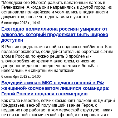
"Молодежного Яблока" разбить палаточный лагерь в
Геленджике. А когда они направились в другой город, из
остановили полицейские и усомнились в подлинности
документов, после чего доставили в участок.
6 сентября 2012 г., 14:41
Ежегодно полмиллиона россиян умирают от
алкоголя, который продолжает быть широко
доступен
В России продолжается война водочных лоббистов. Как
полагают эксперты, если действительно бороться с этим
злом в России, то нужно решить 3 проблемы -
злоупотребление крепким алкоголем, снижение
доступности для несовершеннолетних и борьба с
нелегальными спиртными напитками.
6 сентября 2012 г., 14:00
Будущий экипаж МКС с единственной в РФ
женщиной-космонавтом лишился командира:
Герой России подался в коммерцию
Как стало известно, летчик-космонавт полковник Дмитрий
Кондратьев, весной получивший звание Героя, с
недавних пор работает в коммерческой структуре, никак
не связанной с космической сферой, и возвращаться в