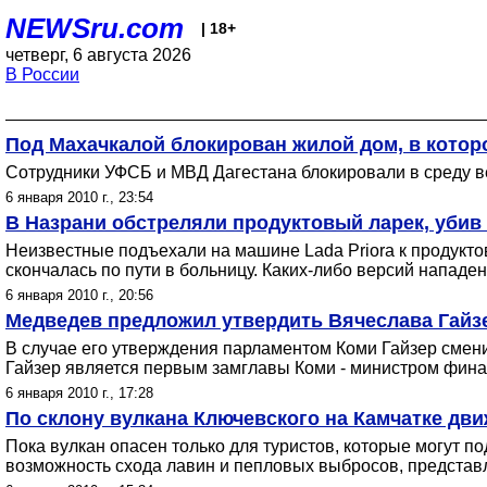
NEWSru.com
| 18+
четверг, 6 августа 2026
В России
Под Махачкалой блокирован жилой дом, в котор
Сотрудники УФСБ и МВД Дагестана блокировали в среду в
6 января 2010 г., 23:54
В Назрани обстреляли продуктовый ларек, уби
Неизвестные подъехали на машине Lada Priora к продуктов
скончалась по пути в больницу. Каких-либо версий нападе
6 января 2010 г., 20:56
Медведев предложил утвердить Вячеслава Гайзе
В случае его утверждения парламентом Коми Гайзер смени
Гайзер является первым замглавы Коми - министром фина
6 января 2010 г., 17:28
По склону вулкана Ключевского на Камчатке дв
Пока вулкан опасен только для туристов, которые могут п
возможность схода лавин и пепловых выбросов, представ