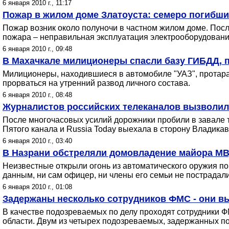
6 января 2010 г., 11:17
Пожар в жилом доме Златоуста: семеро погибши
Пожар возник около полуночи в частном жилом доме. Посл
пожара – неправильная эксплуатация электрооборудовани
6 января 2010 г., 09:48
В Махачкале милиционеры спасли базу ГИБДД, п
Милиционеры, находившиеся в автомобиле "УАЗ", протаран
прорваться на утренний развод личного состава.
6 января 2010 г., 08:48
Журналистов российских телеканалов вызволили
После многочасовых усилий дорожники пробили в завале та
Пятого канала и Russia Today выехала в сторону Владикав
6 января 2010 г., 03:40
В Назрани обстреляли домовладение майора М
Неизвестные открыли огонь из автоматического оружия п
данным, ни сам офицер, ни члены его семьи не пострадали
6 января 2010 г., 01:08
Задержаны несколько сотрудников ФМС - они в
В качестве подозреваемых по делу проходят сотрудники Ф
области. Двум из четырех подозреваемых, задержанных по 