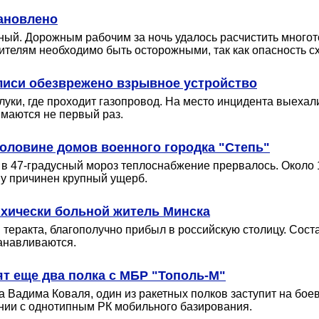
тановлено
тный. Дорожным рабочим за ночь удалось расчистить многот
ителям необходимо быть осторожными, так как опасность сх
лиси обезврежено взрывное устройство
уки, где проходит газопровод. На место инцидента выехал
маются не первый раз.
оловине домов военного городка "Степь"
а в 47-градусный мороз теплоснабжение прервалось. Около
у причинен крупный ущерб.
ихически больной житель Минска
 теракта, благополучно прибыл в российскую столицу. Сост
анавливаются.
ят еще два полка с МБР "Тополь-М"
Вадима Коваля, один из ракетных полков заступит на бое
ении с однотипным РК мобильного базирования.