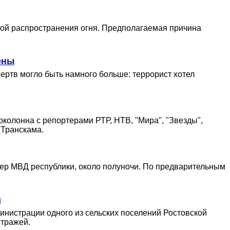
иной распространения огня. Предполагаемая причина
ены
ертв могло быть намного больше: террорист хотел
околонна с репортерами РТР, НТВ, "Мира", "Звезды",
 Транскама.
цер МВД республики, около полуночи. По предварительным
в
инистрации одного из сельских поселений Ростовской
стражей.