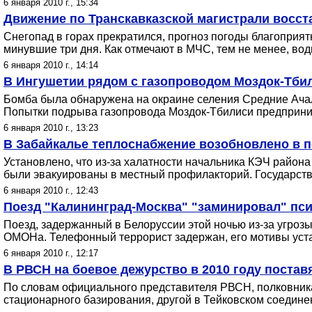
6 января 2010 г., 15:34
Движение по Транcкавказской магистрали восс
Cнегопад в горах прекратился, прогноз погоды благоприя
минувшие три дня. Как отмечают в МЧС, тем не менее, вод
6 января 2010 г., 14:14
В Ингушетии рядом с газопроводом Моздок-Тби
Бомба была обнаружена на окраине селения Средние Ачал
Попытки подрыва газопровода Моздок-Тбилиси предприни
6 января 2010 г., 13:23
В Забайкалье теплоснабжение возобновлено в п
Установлено, что из-за халатности начальника КЭЧ район
были эвакуированы в местный профилакторий. Государств
6 января 2010 г., 12:43
Поезд "Калининград-Москва" "заминировал" пс
Поезд, задержанный в Белоруссии этой ночью из-за угрозы
ОМОНа. Телефонный террорист задержан, его мотивы уст
6 января 2010 г., 12:17
В РВСН на боевое дежурство в 2010 году постав
По словам официального представителя РВСН, полковника 
стационарного базирования, другой в Тейковском соедин