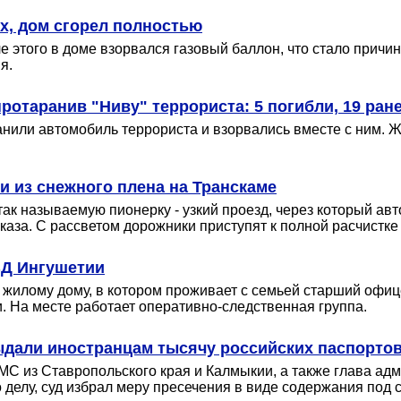
х, дом сгорел полностью
е этого в доме взорвался газовый баллон, что стало прич
я.
ротаранив "Ниву" террориста: 5 погибли, 19 ран
или автомобиль террориста и взорвались вместе с ним. Ж
 из снежного плена на Транскаме
к называемую пионерку - узкий проезд, через который авт
каза. С рассветом дорожники приступят к полной расчистке
ВД Ингушетии
о жилому дому, в котором проживает с семьей старший офи
. На месте работает оперативно-следственная группа.
ыдали иностранцам тысячу российских паспорто
МС из Ставропольского края и Калмыкии, а также глава адм
делу, суд избрал меру пресечения в виде содержания под 