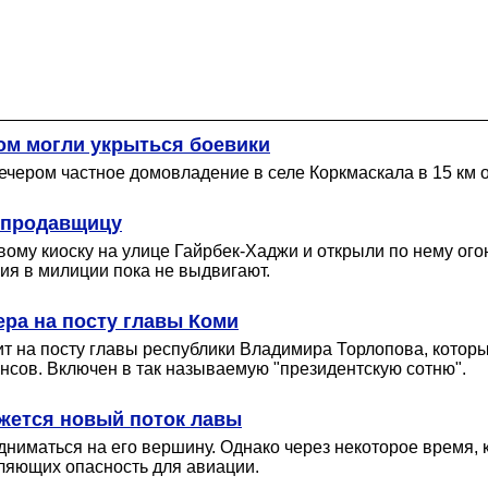
ом могли укрыться боевики
ечером частное домовладение в селе Коркмаскала в 15 км
в продавщицу
ому киоску на улице Гайрбек-Хаджи и открыли по нему огон
ния в милиции пока не выдвигают.
ра на посту главы Коми
т на посту главы республики Владимира Торлопова, который
нсов. Включен в так называемую "президентскую сотню".
ижется новый поток лавы
одниматься на его вершину. Однако через некоторое время,
ляющих опасность для авиации.