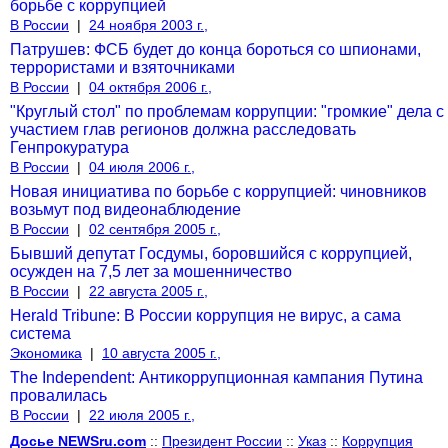
борьбе с коррупцией
В России
|
24 ноября 2003 г.,
Патрушев: ФСБ будет до конца бороться со шпионами,
террористами и взяточниками
В России
|
04 октября 2006 г.,
"Круглый стол" по проблемам коррупции: "громкие" дела с
участием глав регионов должна расследовать
Генпрокуратура
В России
|
04 июля 2006 г.,
Новая инициатива по борьбе с коррупцией: чиновников
возьмут под видеонаблюдение
В России
|
02 сентября 2005 г.,
Бывший депутат Госдумы, боровшийся с коррупцией,
осужден на 7,5 лет за мошенничество
В России
|
22 августа 2005 г.,
Herald Tribune: В России коррупция не вирус, а сама
система
Экономика
|
10 августа 2005 г.,
The Independent: Антикоррупционная кампания Путина
провалилась
В России
|
22 июля 2005 г.,
Досье NEWSru.com
::
Президент России
::
Указ
::
Коррупция