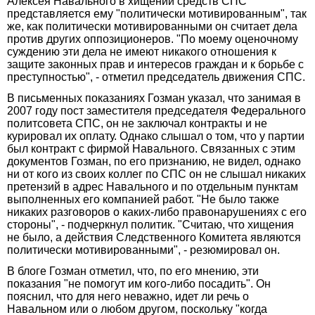
Алексея Навального в хищении средств СПС
представляется ему "политически мотивированным", так
же, как политически мотивированными он считает дела
против других оппозиционеров. "По моему оценочному
суждению эти дела не имеют никакого отношения к
защите законных прав и интересов граждан и к борьбе с
преступностью", - отметил председатель движения СПС.
В письменных показаниях Гозман указал, что занимая в
2007 году пост заместителя председателя Федерального
политсовета СПС, он не заключал контракты и не
курировал их оплату. Однако слышал о том, что у партии
был контракт с фирмой Навального. Связанных с этим
документов Гозман, по его признанию, не видел, однако
ни от кого из своих коллег по СПС он не слышал никаких
претензий в адрес Навального и по отдельным пунктам
выполненных его компанией работ. "Не было также
никаких разговоров о каких-либо правонарушениях с его
стороны", - подчеркнул политик. "Считаю, что хищения
не было, а действия Следственного Комитета являются
политически мотивированными", - резюмировал он.
В блоге Гозман отметил, что, по его мнению, эти
показания "не помогут им кого-либо посадить". Он
пояснил, что для него неважно, идет ли речь о
Навальном или о любом другом, поскольку "когда