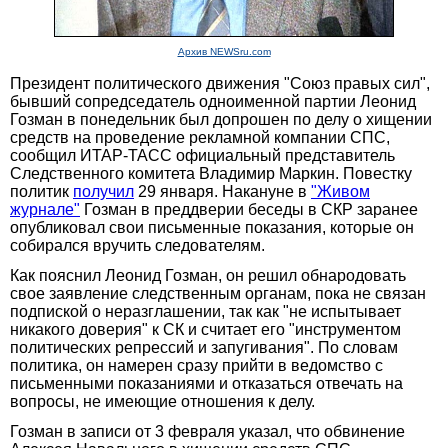
Архив NEWSru.com
Президент политического движения "Союз правых сил",
бывший сопредседатель одноименной партии Леонид
Гозман в понедельник был допрошен по делу о хищении
средств на проведение рекламной компании СПС,
сообщил ИТАР-ТАСС официальный представитель
Следственного комитета Владимир Маркин. Повестку
политик
получил
29 января. Накануне в
"Живом
журнале"
Гозман в преддверии беседы в СКР заранее
опубликовал свои письменные показания, которые он
собирался вручить следователям.
Как пояснил Леонид Гозман, он решил обнародовать
свое заявление следственным органам, пока не связан
подпиской о неразглашении, так как "не испытывает
никакого доверия" к СК и считает его "инструментом
политических репрессий и запугивания". По словам
политика, он намерен сразу прийти в ведомство с
письменными показаниями и отказаться отвечать на
вопросы, не имеющие отношения к делу.
Гозман в записи от 3 февраля указал, что обвинение