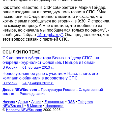
Как стало известно, в СКР собирается и Мария Гайдар,
ранее входившая в президиум политсовета СПС. "Мне
позвонили из Следственного комитета и сказали, что
хотим с вами пообщаться во вторник, в 9:30. Я спросила,
по какому вопросу. А мне ответили, что вообще-то их
четыре, но сначала мы пообщаемся только по одному", -
сообщила Гайдар
"Интерфаксу"
. Она предположила, что
этот вопрос связан с партией СПС.
ССЫЛКИ ПО ТЕМЕ
СК допросил губернатора Белых по "делу СПС", на
очереди - журналист Соловьев, Немцов и Гозман
В России
|
01 february 2013 г.,
Новое уголовное дело с участием Навального: его
компанию обвинили в воровстве у СПС
В России
|
24 декабря 2012 г.,
Досье NEWSru.com
::
Прокуратура России
::
Следственный
комитет
::
Расследование
Начало
•
Досье
•
Архив
•
Ежедневник
•
RSS
•
Telegram
NEWSru.co.il
•
В Москве
•
Инопресса
©
Новости NEWSru.com
2000-2026