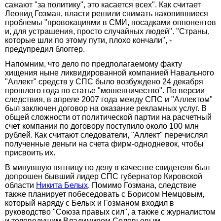
сажают "за политику", это касается всех". Как считает
Леонид Гозман, власти решили снимать накопившиеся
проблемы "провокациями в СМИ, посадками оппонентов
и, для устрашения, просто случайных людей". "Страны,
которые шли по этому пути, плохо кончали", -
предупредил блоггер.
Напомним, что дело по предполагаемому факту
хищения ныне ликвидированной компанией Навального
"Аллект" средств у СПС было возбуждено 24 декабря
прошлого года по статье "мошенничество". По версии
следствия, в апреле 2007 года между СПС и "Аллектом"
был заключен договор на оказание рекламных услуг. В
общей сложности от политической партии на расчетный
счет компании по договору поступило около 100 млн
рублей. Как считают следователи, "Аллект" перечислял
полученные деньги на счета фирм-однодневок, чтобы
присвоить их.
В минувшую пятницу по делу в качестве свидетеля был
допрошен бывший лидер СПС губернатор Кировской
области
Никита Белых
. Помимо Гозмана, следствие
также планирует побеседовать с Борисом Немцовым,
который наряду с Белых и Гозманом входил в
руководство "Союза правых сил", а также с журналистом
и телеведущим Владимиром Соловьевым.