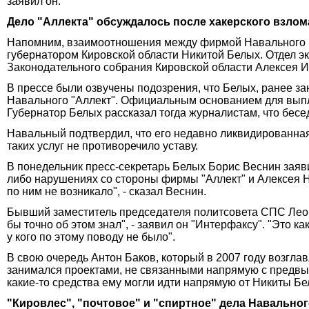
заявил он.
Дело "Аллекта" обсуждалось после хакерского взлом
Напомним, взаимоотношения между фирмой Навального и С
губернатором Кировской области Никитой Белых. Отдел э
Законодательного собрания Кировской области Алексея 
В прессе были озвучены подозрения, что Белых, ранее з
Навального "Аллект". Официальным основанием для выпла
Губернатор Белых рассказал тогда журналистам, что бесе
Навальный подтвердил, что его недавно ликвидированная
таких услуг не противоречило уставу.
В понедельник пресс-секретарь Белых Борис Веснин зая
либо нарушениях со стороны фирмы "Аллект" и Алексея Н
по ним не возникало", - сказал Веснин.
Бывший заместитель председателя политсовета СПС Леон
бы точно об этом знал", - заявил он "Интерфаксу". "Это к
у кого по этому поводу не было".
В свою очередь Антон Баков, который в 2007 году возгл
занимался проектами, не связанными напрямую с предвыб
какие-то средства ему могли идти напрямую от Никиты Бе
"Кировлес", "почтовое" и "спиртное" дела Навально