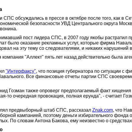
а
ПС обсуждались в прессе в октябре после того, как в Сет
кономической безопасности УВД Центрального округа Моск
Ивонина.
анимавший пост лидера СПС, в 2007 году якобы растратил 
т было оказание рекламных услуг, которые фирма Навально
довал на эту тему со следователями, и никаких нарушений
 компания "Аллект" пять лет назад действительно была а
вил
"Интерфаксу"
, что позиция губернатора по ситуации с 
авального. Все финансовые отчеты партии СПС своевремен
ид Гозман также опроверг предполагаемый факт хищения На
акая-то очередная провокация, полная ерунда", - считает Гоз
авлял предвыборный штаб СПС, рассказал
Znak.com
, что На
орной кампанией, поэтому деньги избирательного фонда он
лых. По словам Антона Бакова, ему неизвестно о средства
го