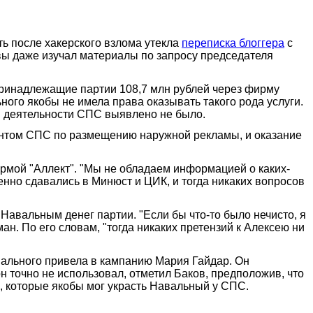
ь после хакерского взлома утекла
переписка блоггера
с
вы даже изучал материалы по запросу председателя
принадлежащие партии 108,7 млн рублей через фирму
го якобы не имела права оказывать такого рода услуги.
 в деятельности СПС выявлено не было.
гентом СПС по размещению наружной рекламы, и оказание
фирмой "Аллект". "Мы не обладаем информацией о каких-
но сдавались в Минюст и ЦИК, и тогда никаких вопросов
вальным денег партии. "Если бы что-то было нечисто, я
ман. По его словам, "тогда никаких претензий к Алексею ни
вального привела в кампанию Мария Гайдар. Он
 точно не использовал, отметил Баков, предположив, что
х, которые якобы мог украсть Навальный у СПС.