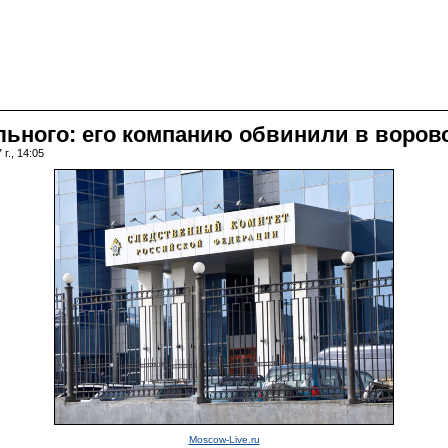
льного: его компанию обвинили в воров
г., 14:05
Moscow-Live.ru