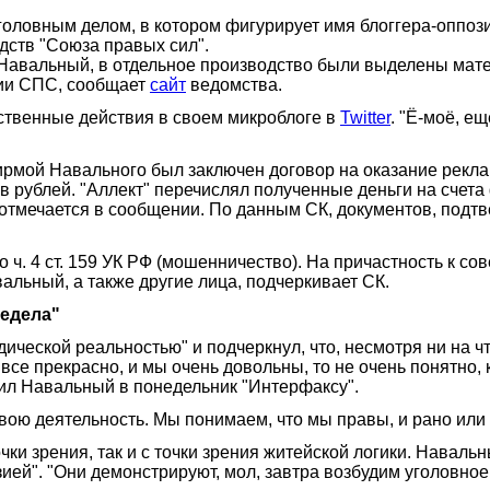
оловным делом, в котором фигурирует имя блоггера-оппоз
дств "Союза правых сил".
 Навальный, в отдельное производство были выделены мат
ии СПС, сообщает
сайт
ведомства.
дственные действия в своем микроблоге в
Twitter
. "Ё-моё, е
ирмой Навального был заключен договор на оказание рекла
в рублей. "Аллект" перечислял полученные деньги на счета
отмечается в сообщении. По данным СК, документов, подт
 ч. 4 ст. 159 УК РФ (мошенничество). На причастность к 
альный, а также другие лица, подчеркивает СК.
редела"
еской реальностью" и подчеркнул, что, несмотря ни на что
все прекрасно, и мы очень довольны, то не очень понятно,
вил Навальный в понедельник "Интерфаксу".
свою деятельность. Мы понимаем, что мы правы, и рано или 
ки зрения, так и с точки зрения житейской логики. Навальн
й". "Они демонстрируют, мол, завтра возбудим уголовное де