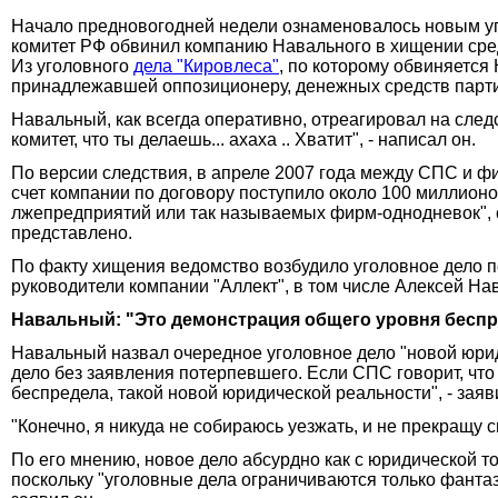
Начало предновогодней недели ознаменовалось новым уг
комитет РФ обвинил компанию Навального в хищении сре
Из уголовного
дела "Кировлеса"
, по которому обвиняется
принадлежавшей оппозиционеру, денежных средств парт
Навальный, как всегда оперативно, отреагировал на сле
комитет, что ты делаешь... ахаха .. Хватит", - написал он.
По версии следствия, в апреле 2007 года между СПС и ф
счет компании по договору поступило около 100 миллионо
лжепредприятий или так называемых фирм-однодневок", 
представлено.
По факту хищения ведомство возбудило уголовное дело по
руководители компании "Аллект", в том числе Алексей Нав
Навальный: "Это демонстрация общего уровня бесп
Навальный назвал очередное уголовное дело "новой юридич
дело без заявления потерпевшего. Если СПС говорит, что 
беспредела, такой новой юридической реальности", - зая
"Конечно, я никуда не собираюсь уезжать, и не прекращу 
По его мнению, новое дело абсурдно как с юридической точ
поскольку "уголовные дела ограничиваются только фантазие