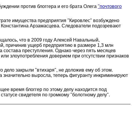
буждении против блоггера и его брата Олега
"почтового
страте имущества предприятия "Кировлес" возбуждено
и Константина Арзамасцева. Следователи подозревают
щалось, что в 2009 году Алексей Навальный,
ий, причинив ущерб предприятию в размере 1,3 млн
а состава преступления. Однако через пять месяцев
или злоупотребления доверием при отсутствии признаков
о дело закрыли "втихаря", не доложив ему об этом.
а значительно выросла, теперь фигуранту инкриминируют
щее время блоггер по этому делу находится под
 статусе свидетеля по громкому "болотному делу".