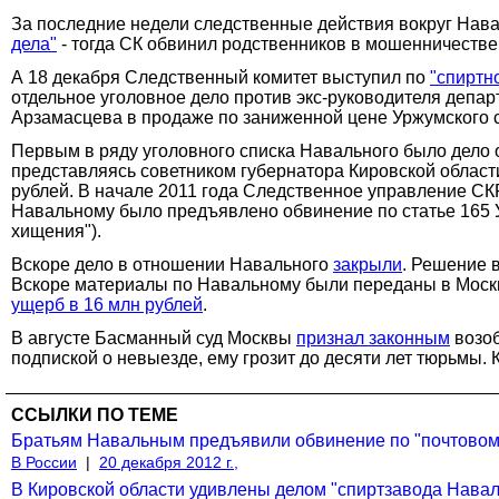
За последние недели следственные действия вокруг Навал
дела"
- тогда СК обвинил родственников в мошенничестве
А 18 декабря Следственный комитет выступил по
"спиртн
отдельное уголовное дело против экс-руководителя депа
Арзамасцева в продаже по заниженной цене Уржумского 
Первым в ряду уголовного списка Навального было дело 
представляясь советником губернатора Кировской област
рублей. В начале 2011 года Следственное управление СКР
Навальному было предъявлено обвинение по статье 165 
хищения").
Вскоре дело в отношении Навального
закрыли
. Решение 
Вскоре материалы по Навальному были переданы в Моск
ущерб в 16 млн рублей
.
В августе Басманный суд Москвы
признал законным
возоб
подпиской о невыезде, ему грозит до десяти лет тюрьмы.
ССЫЛКИ ПО ТЕМЕ
Братьям Навальным предъявили обвинение по "почтовому
В России
|
20 декабря 2012 г.,
В Кировской области удивлены делом "спиртзавода Навал