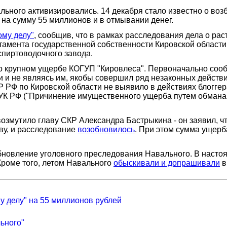
ьного активизировались. 14 декабря стало известно о воз
 на сумму 55 миллионов и в отмывании денег.
ому делу"
, сообщив, что в рамках расследования дела о ра
ртамента государственной собственности Кировской област
спиртоводочного завода.
о крупном ущербе КОГУП "Кировлеса". Первоначально сооб
и и не являясь им, якобы совершил ряд незаконных действ
 РФ по Кировской области не выявило в действиях блоггер
УК РФ ("Причинение имущественного ущерба путем обмана 
возмутило главу СКР Александра Бастрыкина - он заявил, чт
ву, и расследование
возобновилось
. При этом сумма ущерб
новление уголовного преследования Навального. В настоя
 Кроме того, летом Навального
обыскивали и допрашивали
в
 делу" на 55 миллионов рублей
ьного"