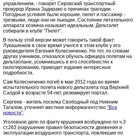
управлением, - говорит Серовский транспортный
прокурор Ирина Задирако о причинах трагедии. -
Погодные условия были хорошие, пилот и пассажир -
трезвыми, люди они не пьющие. Состояние летательного
аппарата хозяина называет идеальным. Дельталет
собирали в клубе "Пилот".
В пользу этой версии может говорить такой факт:
Лукашенков в свое время учился в этом клубе у его
руководителя Евгения Колесниченко. Но тот, по словам
других учеников, отказался обучать офицера полетам на
дельтаплане, усомнившись в его способностях к
пилотированию, приводит издание интересные
подробности.
Сам Колесниченко погиб в мае 2012 года во время
испытательного полета нового дельталета под Верхней
Салдой в возрасте 54-лет, резюмирует портал.
Сергеев - житель поселка Свободный под Нижним
Тагилом, уточняет местное информагентство
"Все
новости"
.
Уголовное дело по факту крушения возбуждено по ч.3
ст.263 (нарушение правил безопасности движения и
эксплуатации воздушного транспорта, повлекшие по