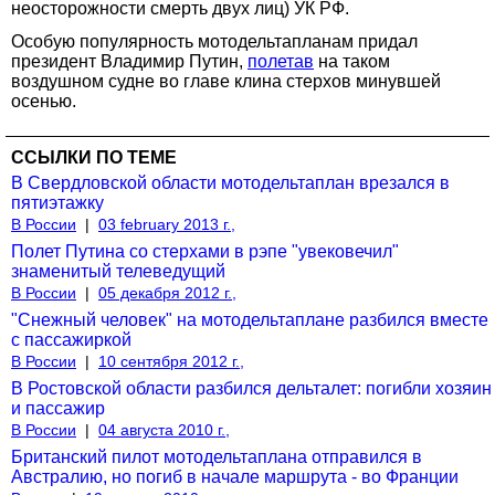
неосторожности смерть двух лиц) УК РФ.
Особую популярность мотодельтапланам придал
президент Владимир Путин,
полетав
на таком
воздушном судне во главе клина стерхов минувшей
осенью.
ССЫЛКИ ПО ТЕМЕ
В Свердловской области мотодельтаплан врезался в
пятиэтажку
В России
|
03 february 2013 г.,
Полет Путина со стерхами в рэпе "увековечил"
знаменитый телеведущий
В России
|
05 декабря 2012 г.,
"Снежный человек" на мотодельтаплане разбился вместе
с пассажиркой
В России
|
10 сентября 2012 г.,
В Ростовской области разбился дельталет: погибли хозяин
и пассажир
В России
|
04 августа 2010 г.,
Британский пилот мотодельтаплана отправился в
Австралию, но погиб в начале маршрута - во Франции