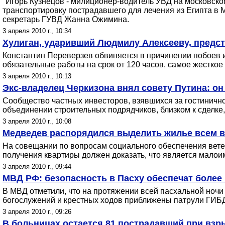
"Игорь Кузнецов - милиционер-водитель УВД на московско
транспортировку пострадавшего для лечения из Египта в М
секретарь ГУВД Жанна Ожимина.
3 апреля 2010 г., 10:34
Хулиган, ударивший Людмилу Алексееву, предст
Константин Переверзев обвиняется в причинении побоев из
обязательные работы на срок от 120 часов, самое жесткое
3 апреля 2010 г., 10:13
Экс-владелец Черкизона внял совету Путина: он
Сообщество частных инвесторов, взявшихся за гостиничн
объединении строительных подрядчиков, близком к сделке
3 апреля 2010 г., 10:08
Медведев распорядился выделить жилье всем в
На совещании по вопросам социального обеспечения ветер
получения квартиры должен доказать, что является малои
3 апреля 2010 г., 09:44
МВД РФ: безопасность в Пасху обеспечат более
В МВД отметили, что на протяжении всей пасхальной ночи
богослужений и крестных ходов приближены патрули ГИБ
3 апреля 2010 г., 09:26
В больницах остается 81 пострадавший при взр