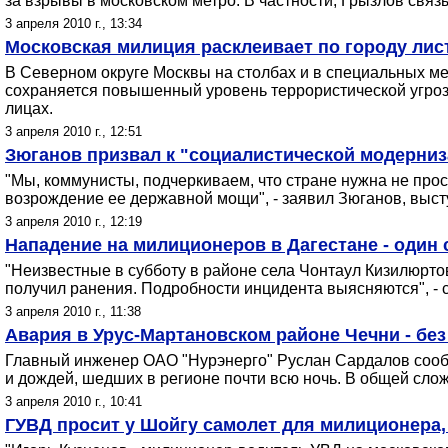
за взрывы в московском метро. В частности, Грызлов свя
3 апреля 2010 г., 13:34
Московская милиция расклеивает по городу ли
В Северном округе Москвы на столбах и в специальных мес
сохраняется повышенный уровень террористической угроз
лицах.
3 апреля 2010 г., 12:51
Зюганов призвал к "социалистической модерниз
"Мы, коммунисты, подчеркиваем, что стране нужна не про
возрождение ее державной мощи", - заявил Зюганов, выс
3 апреля 2010 г., 12:19
Нападение на милиционеров в Дагестане - один 
"Неизвестные в субботу в районе села Чонтаул Кизилюрто
получил ранения. Подробности инцидента выясняются", - 
3 апреля 2010 г., 11:38
Авария в Урус-Мартановском районе Чечни - без
Главный инженер ОАО "Нурэнерго" Руслан Сардалов сообщ
и дождей, шедших в регионе почти всю ночь. В общей сло
3 апреля 2010 г., 10:41
ГУВД просит у Шойгу самолет для милиционера,