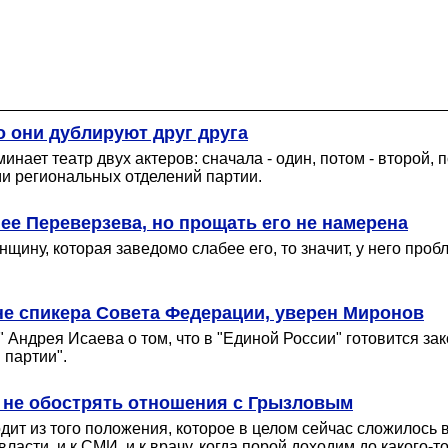
о они дублируют друг друга
нает театр двух актеров: сначала - один, потом - второй, п
и региональных отделений партии.
ее Переверзева, но прощать его не намерена
щину, которая заведомо слабее его, то значит, у него про
ене спикера Совета Федерации, уверен Миронов
 Андрея Исаева о том, что в "Единой России" готовится за
 партии".
 не обострять отношения с Грызловым
ходит из того положения, которое в целом сейчас сложилос
ласти, и к СМИ, и к врачу, когда порой доходим до какого-то