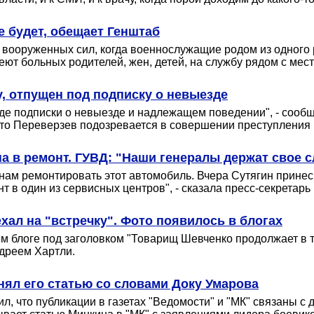
 будет, обещает Генштаб
вооруженных сил, когда военнослужащие родом из одного р
ют больных родителей, жен, детей, на службу рядом с мес
, отпущен под подписку о невыезде
е подписки о невыезде и надлежащем поведении", - сообщи
 что Переверзев подозревается в совершении преступления
а в ремонт. ГУВД: "Наши генералы держат свое 
нам ремонтировать этот автомобиль. Вчера Сутягин прине
нт в один из сервисных центров", - сказала пресс-секрета
ал на "встречку". Фото появилось в блогах
м блоге под заголовком "Товарищ Шевченко продолжает в 
ндреем Хартли.
нял его статью со словами Доку Умарова
, что публикации в газетах "Ведомости" и "МК" связаны с 