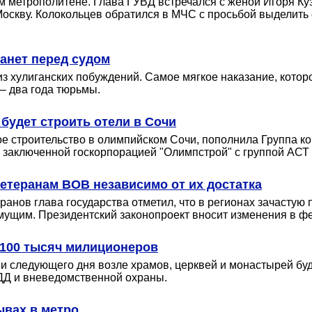
м метрополитене. Глава ГУВД встречался с женой Игоря Куз
оскву. Колокольцев обратился в МЧС с просьбой выделить с
анет перед судом
 хулиганских побуждений. Самое мягкое наказание, которое
 – два года тюрьмы.
 будет строить отели в Сочи
ое строительство в олимпийском Сочи, пополнила Группа 
, заключенной госкорпорацией "Олимпстрой" с группой АС
етеранам ВОВ независимо от их достатка
анов глава государства отметил, что в регионах зачастую
мущим. Президентский законопроект вносит изменения в фе
 100 тысяч милиционеров
 и следующего дня возле храмов, церквей и монастырей б
ДД и вневедомственной охраны.
ывах в метро