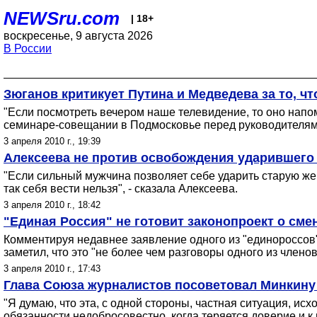
NEWSru.com
| 18+
воскресенье, 9 августа 2026
В России
Зюганов критикует Путина и Медведева за то, чт
"Если посмотреть вечером наше телевидение, то оно напоми
семинаре-совещании в Подмосковье перед руководителям
3 апреля 2010 г., 19:39
Алексеева не против освобождения ударившего 
"Если сильный мужчина позволяет себе ударить старую жен
так себя вести нельзя", - сказала Алексеева.
3 апреля 2010 г., 18:42
"Единая Россия" не готовит законопроект о см
Комментируя недавнее заявление одного из "единороссов"
заметил, что это "не более чем разговоры одного из членов
3 апреля 2010 г., 17:43
Глава Союза журналистов посоветовал Минкину
"Я думаю, что эта, с одной стороны, частная ситуация, ис
обязанности недобросовестно, когда теряется доверие и к в