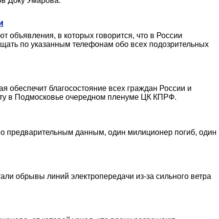
ов Доку Умарова.
и
т объявления, в которых говорится, что в России
бщать по указанным телефонам обо всех подозрительных
ая обеспечит благосостояние всех граждан России и
оту в Подмосковье очередном пленуме ЦК КПРФ.
 По предварительным данным, один милиционер погиб, один
али обрывы линий электропередачи из-за сильного ветра