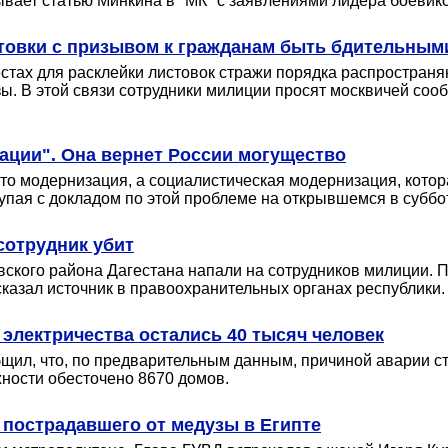
зывает статью Минкина в "МК" с заявлениями лидера боевик
стовки с призывом к гражданам быть бдительным
тах для расклейки листовок стражи порядка распространяю
ы. В этой связи сотрудники милиции просят москвичей соо
ации". Она вернет России могущество
сто модернизация, а социалистическая модернизация, котор
тупая с докладом по этой проблеме на открывшемся в субб
сотрудник убит
вского района Дагестана напали на сотрудников милиции.
сказал источник в правоохранительных органах республики.
 электричества остались 40 тысяч человек
ил, что, по предварительным данным, причиной аварии ст
жности обесточено 8670 домов.
 пострадавшего от медузы в Египте