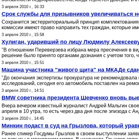
3 апреля 2010 г., 16:33
Срок службы для призывников увеличиваться не
Сохранится экстерриториальный принцип комплектования 
комиссии имеют право направить тех граждан, которые име
3 апреля 2010 г., 15:58
Хулиган, ударивший по лицу Людмилу Алексееву
"В отношении Переверзева избрана мера пресечения в вид
решение было принято органами дознания с учетом того,
3 апреля 2010 г., 15:51
Машина участника "живого щита" на МКАДе сдан
"До окончания экспертизы прокуратура не рекомендовала 
исследований, сегодня его автомобиль поставлен на ремо
3 апреля 2010 г., 14:51
BMW cоветника президента Шевченко вновь выех
Вчера вечером известный журналист Андрей Мальгин свое
апреля в 10 утра, то есть через два дня после эпизода с А
3 апреля 2010 г., 14:45
Минкин подаст в суд на Грызлова, который урав
Ранее спикер Госдумы Грызлов в своем выступлении заявил