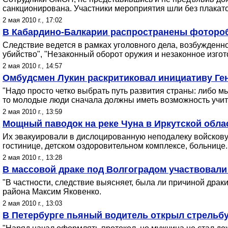
санкционирована. Участники мероприятия шли без плакатов
2 мая 2010 г., 17:02
В Кабардино-Балкарии распространены фотороб
Следствие ведется в рамках уголовного дела, возбужденн
убийство", "Незаконный оборот оружия и незаконное изго
2 мая 2010 г., 14:57
Омбудсмен Лукин раскритиковал инициативу Ге
"Надо просто четко выбрать путь развития страны: либо м
то молодые люди сначала должны иметь возможность учить
2 мая 2010 г., 13:59
Мощный паводок на реке Чуна в Иркутской облас
Их эвакуировали в дислоцированную неподалеку войсковую
гостинице, детском оздоровительном комплексе, больнице.
2 мая 2010 г., 13:28
В массовой драке под Волгоградом участвовали
"В частности, следствие выясняет, была ли причиной драки
района Максим Яковенко.
2 мая 2010 г., 13:03
В Петербурге пьяный водитель открыл стрельбу