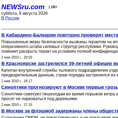
NEWSru.com
| 18+
суббота, 8 августа 2026
В России
В Кабардино-Балкарии повторно проверят места
Повышенные меры безопасности вызваны терактом на ипп
оперативного штаба силовых структур республики. Руково
поможет раскрыть теракт на условиях полной конфиденци
2 мая 2010 г., 20:03
В Красноярске застрелился 39-летний офицер 
Капитан внутренней службы тылового подразделения отдел
предварительным данным, страж порядка застрелился из-
2 мая 2010 г., 18:17
Синоптики прогнозируют в Москве первые гроз
Синоптики советуют пешеходам во время порывов ветра ос
просят не парковаться под деревьями.
2 мая 2010 г., 17:15
В Москве за флэшмоб задержаны члены обществ
Сотрудники ОМОН, не представившись и не предъявив доку