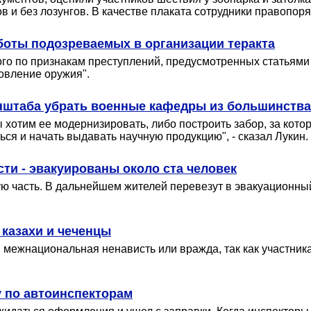
 и без лозунгов. В качестве плаката сотрудники правопоряд
оты подозреваемых в организации теракта
ого по признакам преступлений, предусмотренных статьями 
товление оружия".
нштаба убрать военные кафедры из большинства
ы хотим ее модернизировать, либо построить забор, за кот
ся и начать выдавать научную продукцию", - сказал Лукин.
ти - эвакуированы около ста человек
 часть. В дальнейшем жителей перевезут в эвакуационный 
 казахи и чеченцы
 межнациональная ненависть или вражда, так как участника
 по автоинспекторам