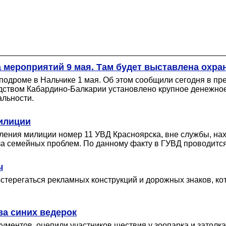
 мероприятий 9 мая. Там будет выставлена охра
одроме в Нальчике 1 мая. Об этом сообщили сегодня в пр
дством Кабардино-Балкарии установлено крупное денежное 
альности.
милиции
ения милиции номер 11 УВД Красноярска, вне службы, нахо
за семейных проблем. По данному факту в ГУВД проводитс
ы
терегаться рекламных конструкций и дорожных знаков, ко
а синих ведерок
ментов, оцепили участников шествия у зоопарка и затолкал