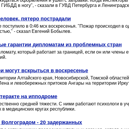
жидаться оформления и ушел с заправки. Когда инспекторы
 ГИБДД в ногу", - сказали в ГУВД Петербурга и Ленинградск
еловек, пятеро пострадали
поступило в 0:46 мск воскресенья. "Пожар происходил в о
тью," - сказал Евгений Бобылев.
ые гарантии дипломатам из проблемных стран
мату, который работает за границей, если он или члены ег
ий.
и могут вскрыться в воскресенье
ритории Алтайского края, Новосибирской, Томской областей
 Лена и левобережных притоков Ангары на территории Иркут
 теракте на ипподроме
ственно средней тяжести. С ними работают психологи в 
к в медицинских кругах республики.
 Волгоградом - 20 задержанных