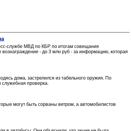
на
есс-службе МВД по КБР по итогам совещания
вознаграждение - до 3 млн руб - за информацию, которая
дясь дома, застрелился из табельного оружия. По
я служебная проверка.
торые могут быть сорваны ветром, а автомобилистов
и в автобусы. Они объяснили, что акция не была