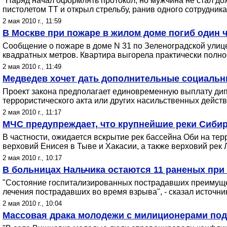
"Наряд начал оформлять протокол, но мужчина не стал до
пистолетом ТТ и открыл стрельбу, ранив одного сотрудника
2 мая 2010 г., 11:59
В Москве при пожаре в жилом доме погиб один ч
Сообщение о пожаре в доме N 31 по Зеленоградской улице 
квадратных метров. Квартира выгорела практически полнос
2 мая 2010 г., 11:49
Медведев хочет дать дополнительные социальн
Проект закона предполагает единовременную выплату дипло
террористического акта или других насильственных действ
2 мая 2010 г., 11:17
МЧС предупреждает, что крупнейшие реки Сибир
В частности, ожидается вскрытие рек бассейна Оби на тер
верховий Енисея в Тыве и Хакасии, а также верховий рек
2 мая 2010 г., 10:17
В больницах Нальчика остаются 11 раненых при
"Состояние госпитализированных пострадавших преимуще
лечения пострадавших во время взрыва", - сказал источни
2 мая 2010 г., 10:04
Массовая драка молодежи с милиционерами под