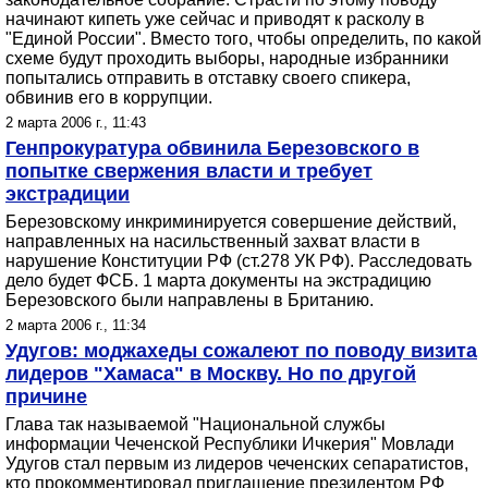
начинают кипеть уже сейчас и приводят к расколу в
"Единой России". Вместо того, чтобы определить, по какой
схеме будут проходить выборы, народные избранники
попытались отправить в отставку своего спикера,
обвинив его в коррупции.
2 марта 2006 г., 11:43
Генпрокуратура обвинила Березовского в
попытке свержения власти и требует
экстрадиции
Березовскому инкриминируется совершение действий,
направленных на насильственный захват власти в
нарушение Конституции РФ (ст.278 УК РФ). Расследовать
дело будет ФСБ. 1 марта документы на экстрадицию
Березовского были направлены в Британию.
2 марта 2006 г., 11:34
Удугов: моджахеды сожалеют по поводу визита
лидеров "Хамаса" в Москву. Но по другой
причине
Глава так называемой "Национальной службы
информации Чеченской Республики Ичкерия" Мовлади
Удугов стал первым из лидеров чеченских сепаратистов,
кто прокомментировал приглашение президентом РФ