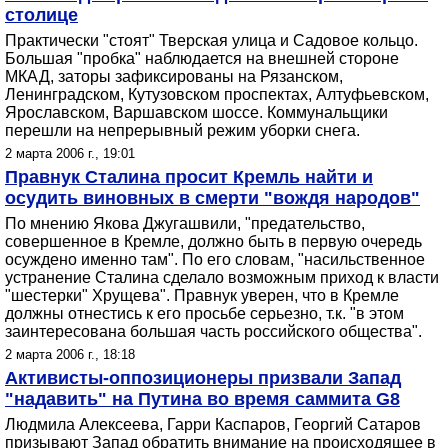
столице
Практически "стоят" Тверская улица и Садовое кольцо.
Большая "пробка" наблюдается на внешней стороне
МКАД, заторы зафиксированы на Рязанском,
Ленинградском, Кутузовском проспектах, Алтуфьевском,
Ярославском, Варшавском шоссе. Коммунальщики
перешли на непрерывный режим уборки снега.
2 марта 2006 г., 19:01
Правнук Сталина просит Кремль найти и
осудить виновных в смерти "вождя народов"
По мнению Якова Джугашвили, "предательство,
совершенное в Кремле, должно быть в первую очередь
осуждено именно там". По его словам, "насильственное
устранение Сталина сделало возможным приход к власти
"шестерки" Хрущева". Правнук уверен, что в Кремле
должны отнестись к его просьбе серьезно, т.к. "в этом
заинтересована большая часть российского общества".
2 марта 2006 г., 18:18
Активисты-оппозиционеры призвали Запад
"надавить" на Путина во время саммита G8
Людмила Алексеева, Гарри Каспаров, Георгий Сатаров
призывают Запад обратить внимание на происходящее в