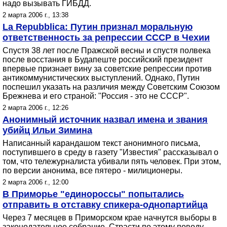
надо вызывать ГИБДД.
2 марта 2006 г., 13:38
La Repubblica: Путин признал моральную
ответственность за репрессии СССР в Чехии
Спустя 38 лет после Пражской весны и спустя полвека
после восстания в Будапеште российский президент
впервые признает вину за советские репрессии против
антикоммунистических выступлений. Однако, Путин
поспешил указать на различия между Советским Союзом
Брежнева и его страной: "Россия - это не СССР".
2 марта 2006 г., 12:26
Анонимный источник назвал имена и звания
убийц Ильи Зимина
Написанный карандашом текст анонимного письма,
поступившего в среду в газету "Известия" рассказывал о
том, что тележурналиста убивали пять человек. При этом,
по версии анонима, все пятеро - милиционеры.
2 марта 2006 г., 12:00
В Приморье "единороссы" попытались
отправить в отставку спикера-однопартийца
Через 7 месяцев в Приморском крае начнутся выборы в
законодательное собрание. Страсти по этому поводу