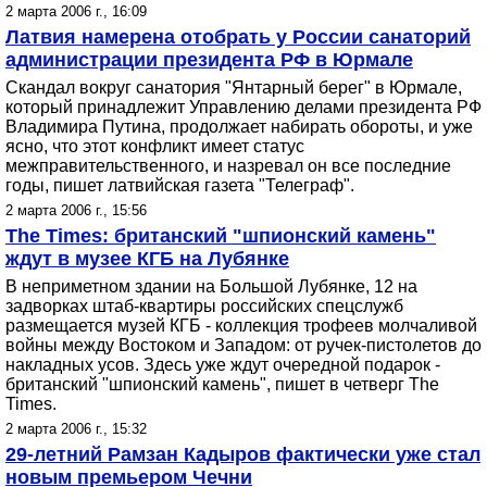
2 марта 2006 г., 16:09
Латвия намерена отобрать у России санаторий
администрации президента РФ в Юрмале
Скандал вокруг санатория "Янтарный берег" в Юрмале,
который принадлежит Управлению делами президента РФ
Владимира Путина, продолжает набирать обороты, и уже
ясно, что этот конфликт имеет статус
межправительственного, и назревал он все последние
годы, пишет латвийская газета "Телеграф".
2 марта 2006 г., 15:56
The Times: британский "шпионский камень"
ждут в музее КГБ на Лубянке
В неприметном здании на Большой Лубянке, 12 на
задворках штаб-квартиры российских спецслужб
размещается музей КГБ - коллекция трофеев молчаливой
войны между Востоком и Западом: от ручек-пистолетов до
накладных усов. Здесь уже ждут очередной подарок -
британский "шпионский камень", пишет в четверг The
Times.
2 марта 2006 г., 15:32
29-летний Рамзан Кадыров фактически уже стал
новым премьером Чечни