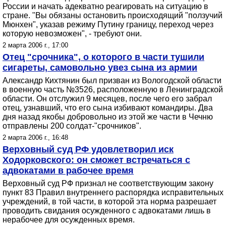
России и начать адекватно реагировать на ситуацию в
стране. "Вы обязаны остановить происходящий "ползучий
Мюнхен", указав режиму Путину границу, переход через
которую невозможен", - требуют они.
2 марта 2006 г., 17:00
Отец "срочника", о которого в части тушили
сигареты, самовольно увез сына из армии
Александр Кихтянин был призван из Вологодской области
в военную часть №3526, расположенную в Ленинградской
области. Он отслужил 9 месяцев, после чего его забрал
отец, узнавший, что его сына избивают командиры. Два
дня назад якобы добровольно из этой же части в Чечню
отправлены 200 солдат-"срочников".
2 марта 2006 г., 16:48
Верховный суд РФ удовлетворил иск
Ходорковского: он сможет встречаться с
адвокатами в рабочее время
Верховный суд РФ признал не соответствующим закону
пункт 83 Правил внутреннего распорядка исправительных
учреждений, в той части, в которой эта норма разрешает
проводить свидания осужденного с адвокатами лишь в
нерабочее для осужденных время.