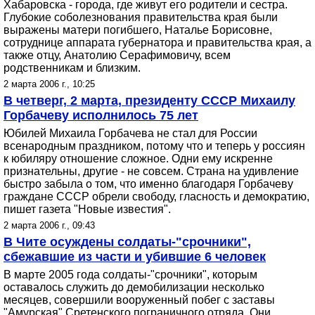
Хабаровска - города, где живут его родители и сестра.
Глубокие соболезнования правительства края были
выражены матери погибшего, Наталье Борисовне,
сотруднице аппарата губернатора и правительства края, а
также отцу, Анатолию Серафимовичу, всем
родственникам и близким.
2 марта 2006 г., 10:25
В четверг, 2 марта, президенту СССР Михаилу
Горбачеву исполнилось 75 лет
Юбилей Михаила Горбачева не стал для России
всенародным праздником, потому что и теперь у россиян
к юбиляру отношение сложное. Одни ему искренне
признательны, другие - не совсем. Страна на удивление
быстро забыла о том, что именно благодаря Горбачеву
граждане СССР обрели свободу, гласность и демократию,
пишет газета "Новые известия".
2 марта 2006 г., 09:43
В Чите осуждены солдаты-"срочники",
сбежавшие из части и убившие 6 человек
В марте 2005 года солдаты-"срочники", которым
оставалось служить до демобилизации несколько
месяцев, совершили вооруженный побег с заставы
"Амурская" Сретенского пограничного отряда. Они