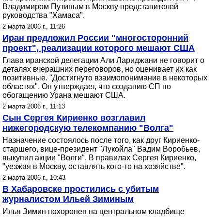
Владимиром Путиным в Москву представителей
руководства "Хамаса".
2 марта 2006 г., 11:26
Иран предложил России "многосторонний
проект", реализации которого мешают США
Глава иранской делегации Али Лариджани не говорит о
деталях вчерашних переговоров, но оценивает их как
позитивные. "Достигнуто взаимопонимание в некоторых
областях". Он утверждает, что созданию СП по
обогащению Урана мешают США.
2 марта 2006 г., 11:13
Сын Сергея Кириенко возглавил
нижегородскую телекомпанию "Волга"
Назначение состоялось после того, как друг Кириенко-
старшего, вице-президент "Лукойла" Вадим Воробьев,
выкупил акции "Волги". В правилах Сергея Кириенко,
"уезжая в Москву, оставлять кого-то на хозяйстве".
2 марта 2006 г., 10:43
В Хабаровске простились с убитым
журналистом Ильей Зиминым
Илья Зимин похоронен на центральном кладбище