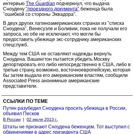
интервью
The Guardian
подчеркнул, что выдача
Сноудену
"проездного документа"
беженца была
"ошибкой со стороны Эквадора".
В двух других латиноамериканских странах из "списка
Сноудена", Венесуэле и Боливии, пока не получали его
запроса, но обе не исключают, что могли бы
предоставить убежище экс-сотруднику американских
спецслужб.
Между тем США не оставляют надежды вернуть
Сноудена. Вашингтон пытается убедить Москву
депортировать его либо непосредственно в США, либо в
третью страну, возможно, восточноевропейскую, которая
бы затем выдала его американским властям, сообщили
Associated Press анонимные американские
представители.
ССЫЛКИ ПО ТЕМЕ
Путин разубедил Сноудена просить убежища в России,
объявил Песков
В России
|
02 июля 2013 г.,
Штаты не признают Сноудена беженцем. Тот выступил с
обвинениями в адрес президента США