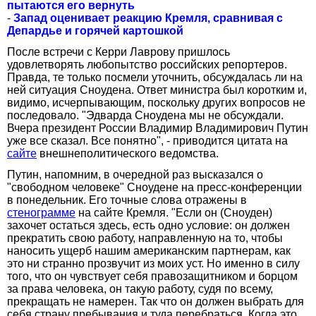
пытаются его вернуть
-
Запад оценивает реакцию Кремля, сравнивая с
Депардье и горячей картошкой
После встречи с Керри Лаврову пришлось
удовлетворять любопытство российских репортеров.
Правда, те только посмели уточнить, обсуждалась ли на
ней ситуация Сноудена. Ответ министра был коротким и,
видимо, исчерпывающим, поскольку других вопросов не
последовало. "Эдварда Сноудена мы не обсуждали.
Вчера президент России Владимир Владимирович Путин
уже все сказал. Все понятно", - приводится цитата на
сайте
внешнеполитического ведомства.
Путин, напомним, в очередной раз высказался о
"свободном человеке" Сноудене на пресс-конференции
в понедельник. Его точные слова отражены в
стенограмме
на сайте Кремля. "Если он (Сноуден)
захочет остаться здесь, есть одно условие: он должен
прекратить свою работу, направленную на то, чтобы
наносить ущерб нашим американским партнерам, как
это ни странно прозвучит из моих уст. Но именно в силу
того, что он чувствует себя правозащитником и борцом
за права человека, он такую работу, судя по всему,
прекращать не намерен. Так что он должен выбрать для
себя страну пребывания и туда перебраться. Когда это