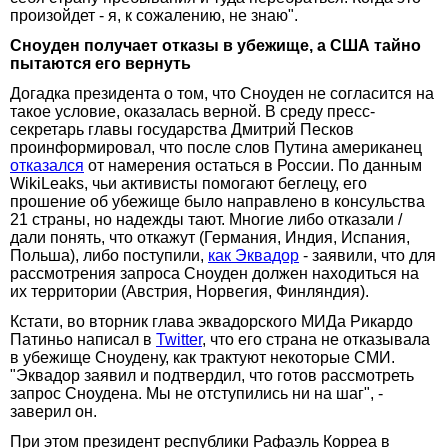
произойдет - я, к сожалению, не знаю".
Сноуден получает отказы в убежище, а США тайно
пытаются его вернуть
Догадка президента о том, что Сноуден не согласится на
такое условие, оказалась верной. В среду пресс-
секретарь главы государства Дмитрий Песков
проинформировал, что после слов Путина американец
отказался
от намерения остаться в России. По данным
WikiLeaks, чьи активисты помогают беглецу, его
прошение об убежище было направлено в консульства
21 страны, но надежды тают. Многие либо отказали /
дали понять, что откажут (Германия, Индия, Испания,
Польша), либо поступили,
как Эквадор
- заявили, что для
рассмотрения запроса Сноуден должен находиться на
их территории (Австрия, Норвегия, Финляндия).
Кстати, во вторник глава эквадорского МИДа Рикардо
Патиньо написал в
Twitter
, что его страна не отказывала
в убежище Сноудену, как трактуют некоторые СМИ.
"Эквадор заявил и подтвердил, что готов рассмотреть
запрос Сноудена. Мы не отступились ни на шаг", -
заверил он.
При этом президент республики Рафаэль Корреа в