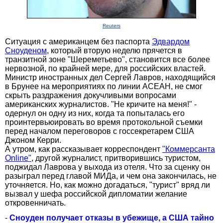
Reuters
Ситуация с американцем без паспорта
Эдвардом
Сноуденом
, который вторую неделю прячется в
транзитной зоне "Шереметьево", становится все более
нервозной, по крайней мере, для российских властей.
Министр иностранных дел Сергей Лавров, находящийся
в Брунее на мероприятиях по линии АСЕАН, не смог
скрыть раздражения докучливыми вопросами
американских журналистов. "Не кричите на меня!" -
одернул он одну из них, когда та попыталась его
проинтервьюировать во время протокольной съемки
перед началом переговоров с госсекретарем США
Джоном Керри.
А утром, как рассказывает корреспондент
"Коммерсанта
Online"
, другой журналист, притворившись туристом,
поджидал Лаврова у выхода из отеля. Что за сценку он
разыграл перед главой МИДа, и чем она закончилась, не
уточняется. Но, как можно догадаться, "турист" вряд ли
вызвал у шефа российской дипломатии желание
откровенничать.
-
Сноуден получает отказы в убежище, а США тайно