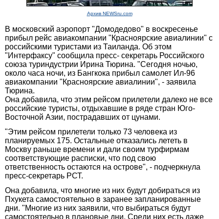
Архив NEWSru.com
В московский аэропорт "Домодедово" в воскресенье
прибыл рейс авиакомпании "Красноярские авиалинии" с
российскими туристами из Таиланда. Об этом
"Интерфаксу" сообщила пресс- секретарь Российского
союза туриндустрии Ирина Тюрина. "Сегодня ночью,
около часа ночи, из Бангкока прибыл самолет Ил-96
авиакомпании "Красноярские авиалинии", - заявила
Тюрина.
Она добавила, что этим рейсом прилетели далеко не все
российские туристы, отдыхавшие в ряде стран Юго-
Восточной Азии, пострадавших от цунами.
"Этим рейсом прилетели только 73 человека из
планируемых 175. Остальные отказались лететь в
Москву раньше времени и дали своим турфирмам
соответствующие расписки, что под свою
ответственность остаются на острове", - подчеркнула
пресс-секретарь РСТ.
Она добавила, что многие из них будут добираться из
Пхукета самостоятельно в заранее запланированные
дни. "Многие из них заявили, что выбираться будут
самостоятельно в плановые дни. Среди них есть даже