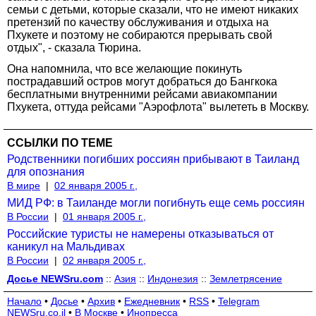
семьи с детьми, которые сказали, что не имеют никаких
претензий по качеству обслуживания и отдыха на
Пхукете и поэтому не собираются прерывать свой
отдых", - сказала Тюрина.
Она напомнила, что все желающие покинуть
пострадавший остров могут добраться до Бангкока
бесплатными внутренними рейсами авиакомпании
Пхукета, оттуда рейсами "Аэрофлота" вылететь в Москву.
ССЫЛКИ ПО ТЕМЕ
Родственники погибших россиян прибывают в Таиланд
для опознания
В мире
|
02 января 2005 г.,
МИД РФ: в Таиланде могли погибнуть еще семь россиян
В России
|
01 января 2005 г.,
Российские туристы не намерены отказываться от
каникул на Мальдивах
В России
|
02 января 2005 г.,
Досье NEWSru.com
::
Азия
::
Индонезия
::
Землетрясение
Начало
•
Досье
•
Архив
•
Ежедневник
•
RSS
•
Telegram
NEWSru.co.il
•
В Москве
•
Инопресса