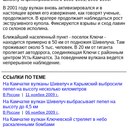
В 2001 году вулкан вновь активизировался и в
настоящее время его извержение, как говорят ученые,
продолжается. В кратере продолжает наблюдаться рост
экструзивного купола. Фиксируются взрывы и сход лавин
со склонов исполина.
Ближайший населенный пункт - поселок Ключи -
находится примерно в 50 км от подножия Шивелуча. Там
проживают около 5 тыс. человек. В 20 км от гиганта
пролегает автодорога, соединяющая Ключи с районным
центром Усть-Камчатск. За поведением вулкана ведется
непрерывное наблюдение.
ССЫЛКИ ПО ТЕМЕ
На Камчатке вулканы Шивелуч и Карымский выбросили
пепел на высоту несколько километров
В России
|
11 ноября 2009 г.,
На Камчатке вулкан Шивелуч выбрасывает пепел на
высоту до 4,5 км
В России
|
06 ноября 2009 г.,
На Камчатке вулкан Ключевской стреляет в небо
раскаленными бомбами