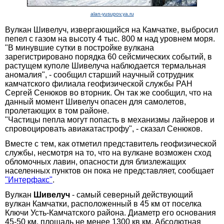
alan-yusupov.ya.ru
Вулкан Шивелуч, извергающийся на Камчатке, выбросил
пепел с газом на высоту 4 тыс. 800 м над уровнем моря.
"В минувшие сутки в постройке вулкана
зарегистрировано порядка 60 сейсмических событий, в
растущем куполе Шивелуча наблюдается термальная
аномалия", - сообщил старший научный сотрудник
камчатского филиала геофизической службы РАН
Сергей Сенюков во вторник. Он так же сообщил, что на
данный момент Шивелуч опасен для самолетов,
пролетающих в том районе.
"Частицы пепла могут попасть в механизмы лайнеров и
спровоцировать авиакатастрофу", - сказал Сенюков.
Вместе с тем, как отметил представитель геофизической
службы, несмотря на то, что на вулкане возможен сход
обломочных лавин, опасности для близлежащих
населенных пунктов он пока не представляет, сообщает
"Интерфакс"
.
Вулкан
Шивелуч
- самый северный действующий
вулкан Камчатки, расположенный в 45 км от поселка
Ключи Усть-Камчатского района. Диаметр его основания
45-50 км, площадь не менее 1300 кв км. Абсолютная