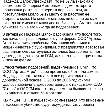
Надежда Цапок утверждает, что не была знакома с
фермером Сервером Аметовым, в доме которого
произошла резня, и не верит в версию о том, что
преступление могло быть местью за расстрел ее
старшего сына. По словам матери, ни она, ни ее муж
никогда не имели никаких дел по бизнесу с Аметовым и в
убийстве сына его никогда не подозревали.
В интервью Надежда Цапок рассказала, что после того,
как началось расследование, у ее фирмы ООО "Артекс-
Агро" начались проблемы. Компанию обвинили в
мошенничестве с субсидиями. У предприятия арестован
расчетный счет, сотрудники остались без зарплаты, нет
денег даже для закупки ГСМ, для оплаты электричества
и газа на ферме.
Относительно подозрений, выдвигаемых в СМИ, что
ООО "Артекс-Агро" в свое время силой отняло земли,
Надежда Цапок сказала, что все происходило на
добровольной основе. С 2003 по 2005 год фирме
удалось заключить договоры аренды с пайщиками ОАО
"Степь" и ОАО "Маяк" - к тому времени бывшие совхозы
находились в стадии банкротства.
Как пишет "КП", в Кущевской сомневается, что виновные
в массовом убийстве будут осуждены. Как уверены