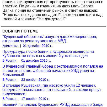
станичники, кущевская оргпреступность тесно связана с
властью. По данным издания, на днях мать Сергея
Цапка, придя на станичный рынок, в ответ на выкрик:
"Надо вас всех давно посадить!", сложила две фиги над
головой и заявила: "Не дождетесь!"
ССЫЛКИ ПО ТЕМЕ
"Кущевский оборотень" запугал даже милиционеров,
отправив за решетку капитана МВД
Криминал
|
01 декабря 2010 г.,
Прокуратура после бойни в Кущевской выявила на
Кубани сотни скрытых милицией уголовных дел
В России
|
01 декабря 2010 г.,
В Кущевской главный борец с экстремизмом попался на
вымогательстве, а бывший начальник УВД ушел на
больничный
В России
|
23 ноября 2010 г.,
В станице Кущевская, где жестоко убили 12 человек,
свидетели отказываются от показаний, а соседи прячут
видеозаписи
В России
|
17 ноября 2010 г.,
Бывший начальник Кущевского РУВД рассказал о банде