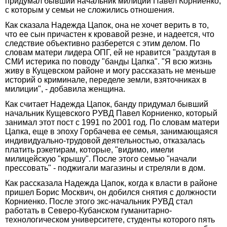
придумал бывший начальник милиции Павел Корниенко,
с которым у семьи не сложились отношения.
Как сказала Надежда Цапок, она не хочет верить в то,
что ее сын причастен к кровавой резне, и надеется, что
следствие объективно разберется с этим делом. По
словам матери лидера ОПГ, ей не нравится "раздутая в
СМИ истерика по поводу "банды Цапка". "Я всю жизнь
живу в Кущевском районе и могу рассказать не меньше
историй о криминале, переделе земли, взяточниках в
милиции", - добавила женщина.
Как считает Надежда Цапок, банду придумал бывший
начальник Кущевского РУВД Павел Корниенко, который
занимал этот пост с 1991 по 2001 год. По словам матери
Цапка, еще в эпоху Горбачева ее семья, занимающаяся
индивидуально-трудовой деятельностью, отказалась
платить рэкетирам, которые, "видимо, имели
милицейскую "крышу". После этого семью "начали
прессовать" - поджигали магазины и стреляли в дом.
Как рассказала Надежда Цапок, когда к власти в районе
пришел Борис Москвич, он добился снятия с должности
Корниенко. После этого экс-начальник РУВД стал
работать в Северо-Кубанском гуманитарно-
технологическом университете, студенты которого пять