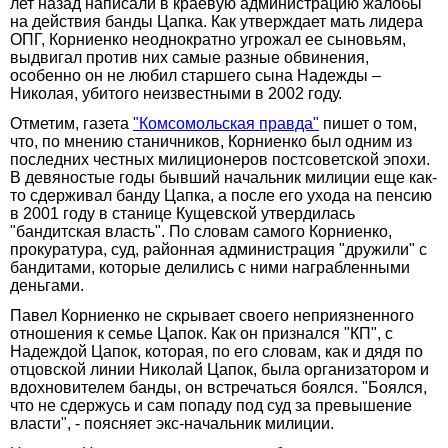
лет назад написали в краевую администрацию жалобы
на действия банды Цапка. Как утверждает мать лидера
ОПГ, Корниенко неоднократно угрожал ее сыновьям,
выдвигал против них самые разные обвинения,
особенно он не любил старшего сына Надежды –
Николая, убитого неизвестными в 2002 году.
Отметим, газета
"Комсомольская правда"
пишет о том,
что, по мнению станичников, Корниенко был одним из
последних честных милиционеров постсоветской эпохи.
В девяностые годы бывший начальник милиции еще как-
то сдерживал банду Цапка, а после его ухода на пенсию
в 2001 году в станице Кущевской утвердилась
"бандитская власть". По словам самого Корниенко,
прокуратура, суд, районная администрация "дружили" с
бандитами, которые делились с ними награбленными
деньгами.
Павел Корниенко не скрывает своего неприязненного
отношения к семье Цапок. Как он признался "КП", с
Надеждой Цапок, которая, по его словам, как и дядя по
отцовской линии Николай Цапок, была организатором и
вдохновителем банды, он встречаться боялся. "Боялся,
что не сдержусь и сам попаду под суд за превышение
власти", - поясняет экс-начальник милиции.