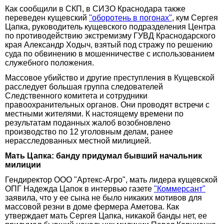
Как сообщили в СКП, в СИЗО Краснодара также
переведен кущевский
"оборотень в погонах"
, кум Сергея
Цапка, руководитель кущевского подразделения Центра
по противодействию экстремизму ГУВД Краснодарского
края Александр Ходыч, взятый под стражу по решению
суда по обвинению в мошенничестве с использованием
служебного положения.
Массовое убийство и другие преступления в Кущевской
расследует большая группа следователей
Следственного комитета и сотрудники
правоохранительных органов. Они проводят встречи с
местными жителями. К настоящему времени по
результатам поданных жалоб возобновлено
производство по 12 уголовным делам, ранее
нерасследованных местной милицией.
Мать Цапка: банду придумал бывший начальник
милиции
Гендиректор ООО "Артекс-Агро", мать лидера кущевской
ОПГ Надежда Цапок в интервью газете
"Коммерсант"
заявила, что у ее сына не было никаких мотивов для
массовой резни в доме фермера Аметова. Как
утверждает мать Сергея Цапка, никакой банды нет, ее