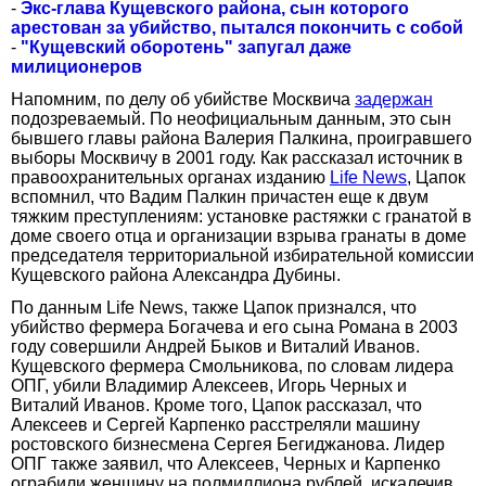
-
Экс-глава Кущевского района, сын которого
арестован за убийство, пытался покончить с собой
-
"Кущевский оборотень" запугал даже
милиционеров
Напомним, по делу об убийстве Москвича
задержан
подозреваемый. По неофициальным данным, это сын
бывшего главы района Валерия Палкина, проигравшего
выборы Москвичу в 2001 году. Как рассказал источник в
правоохранительных органах изданию
Life News
, Цапок
вспомнил, что Вадим Палкин причастен еще к двум
тяжким преступлениям: установке растяжки с гранатой в
доме своего отца и организации взрыва гранаты в доме
председателя территориальной избирательной комиссии
Кущевского района Александра Дубины.
По данным Life News, также Цапок признался, что
убийство фермера Богачева и его сына Романа в 2003
году совершили Андрей Быков и Виталий Иванов.
Кущевского фермера Смольникова, по словам лидера
ОПГ, убили Владимир Алексеев, Игорь Черных и
Виталий Иванов. Кроме того, Цапок рассказал, что
Алексеев и Сергей Карпенко расстреляли машину
ростовского бизнесмена Сергея Бегиджанова. Лидер
ОПГ также заявил, что Алексеев, Черных и Карпенко
ограбили женщину на полмиллиона рублей, искалечив