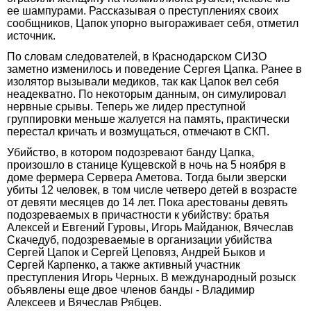
ее шампурами. Рассказывая о преступлениях своих
сообщников, Цапок упорно выгораживает себя, отметил
источник.
По словам следователей, в Краснодарском СИЗО
заметно изменилось и поведение Сергея Цапка. Ранее в
изолятор вызывали медиков, так как Цапок вел себя
неадекватно. По некоторым данным, он симулировал
нервные срывы. Теперь же лидер преступной
группировки меньше жалуется на память, практически
перестал кричать и возмущаться, отмечают в СКП.
Убийство, в котором подозревают банду Цапка,
произошло в станице Кущевской в ночь на 5 ноября в
доме фермера Сервера Аметова. Тогда были зверски
убиты 12 человек, в том числе четверо детей в возрасте
от девяти месяцев до 14 лет. Пока арестованы девять
подозреваемых в причастности к убийству: братья
Алексей и Евгений Гуровы, Игорь Майданюк, Вячеслав
Скачедуб, подозреваемые в организации убийства
Сергей Цапок и Сергей Цеповяз, Андрей Быков и
Сергей Карпенко, а также активный участник
преступления Игорь Черных. В международный розыск
объявлены еще двое членов банды - Владимир
Алексеев и Вячеслав Рябцев.