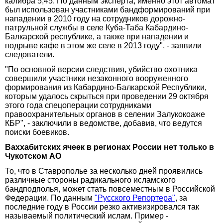
калибра 5,45. По данным эксперта, именно этот автомат
был использован участниками бандформирований при
нападении в 2010 году на сотрудников дорожно-
патрульной службы в селе Куба-Таба Кабардино-
Балкарской республике, а также при нападении и
подрыве кафе в этом же селе в 2013 году", - заявили
следователи.
"По основной версии следствия, убийство охотника
совершили участники незаконного вооруженного
формирования из Кабардино-Балкарской Республики,
которым удалось скрыться при проведении 29 октября
этого года спецоперации сотрудниками
правоохранительных органов в селении Залукокоаже
КБР", - заключили в ведомстве, добавив, что ведутся
поиски боевиков.
Ваххабитских ячеек в регионах России нет только в
Чукотском АО
То, что в Ставрополье за несколько дней проявились
различные стороны радикального исламского
бандподполья, может стать повсеместным в Российской
Федерации. По данным
"Русского Репортера"
, за
последние году в России резко активизировался так
называемый политический ислам. Пример -