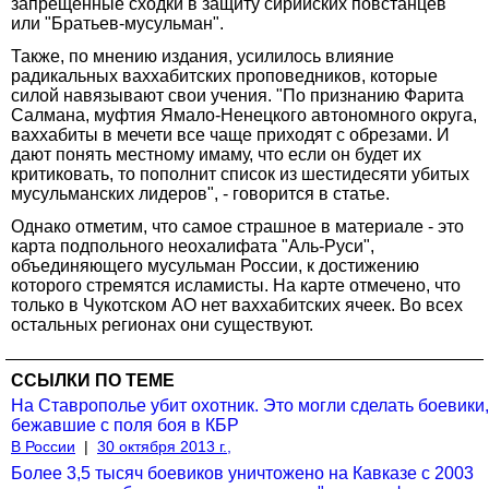
запрещенные сходки в защиту сирийских повстанцев
или "Братьев-мусульман".
Также, по мнению издания, усилилось влияние
радикальных ваххабитских проповедников, которые
силой навязывают свои учения. "По признанию Фарита
Салмана, муфтия Ямало-Ненецкого автономного округа,
ваххабиты в мечети все чаще приходят с обрезами. И
дают понять местному имаму, что если он будет их
критиковать, то пополнит список из шестидесяти убитых
мусульманских лидеров", - говорится в статье.
Однако отметим, что самое страшное в материале - это
карта подпольного неохалифата "Аль-Руси",
объединяющего мусульман России, к достижению
которого стремятся исламисты. На карте отмечено, что
только в Чукотском АО нет ваххабитских ячеек. Во всех
остальных регионах они существуют.
ССЫЛКИ ПО ТЕМЕ
На Ставрополье убит охотник. Это могли сделать боевики,
бежавшие с поля боя в КБР
В России
|
30 октября 2013 г.,
Более 3,5 тысяч боевиков уничтожено на Кавказе с 2003