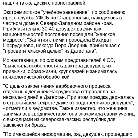
нашли также диски с порнографией.
Экстремистское "учебное заведение", по сообщению
пресс-служба УФСБ по Ставрополью, находилось в
частном доме в Северо-Западном районе края.
Приблизительно 30-40 девушек различных
национальностей постоянно посещали "женское
медресе": "Занятия с ними проводила Вахидат
Насрудинова, некогда Вера Дверник, прибывшая с
"просветительской целью" из Дагестана".
Их наставница, по словам представителей ФСБ,
"выясняла особенности характера девушек, их
привычки, образ жизни, круг связей и занималась
психологической обработкой".
"С целью закрепления вербовочного процесса
отдельных девушек Насрудинова отправляла на
несколько дней в Дагестан. При этом поездка держалась
в строжайшем секрете даже от родственников девушек",
- отметили в ведомстве. Также известно, что женщина
занималась сводничеством: она знакомила своих учениц
с выходцами из северокавказских республик для
заключения брака.
"По имеющейся информации, ряд девушек, прошедших