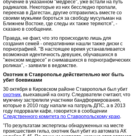
обучение в указанном "медресе", уже встали на путь
радикалов. Некоторые из них бесследно пропали,
переехав в Дагестан, другие отправились вместе со
своими мужьями бороться за свободу мусульман на
Ближнем Востоке, где следы их также теряются", -
сказано в сообщении.
Правда, не факт, что это происходило лишь для
создания семей - оперативники нашли также диски с
порнографией. "В настоящее время устанавливается
возможная идентичность девушек, обучавшихся в
"женском медресе" и снимавшихся в порнографических
роликах", - заявили в ведомстве.
Охотник в Ставрополье действительно мог быть
убит боевиками
30 октября в Кировском районе Ставрополья был убит
охотник
, выехавший на охоту. Следователи считают, что
мужчину застрелили участники бандформирования,
которые в 2010 году напали на патруль ДПС, а в 2013
году подорвали кафе, говорится в сообщении
Следственного комитета по Ставропольскому краю
.
"По результатам экспертизы обнаруженных на месте
происшествия гильз, охотник был убит из автомата АК