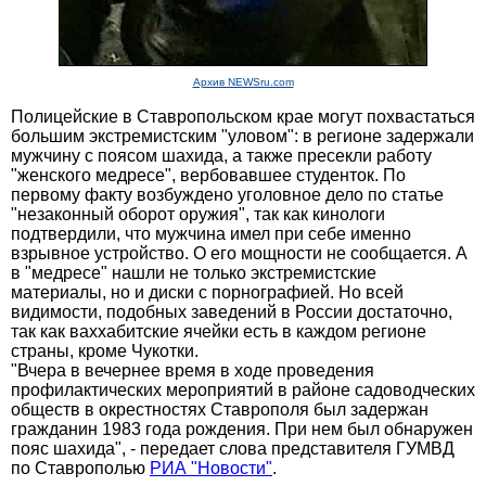
Архив NEWSru.com
Полицейские в Ставропольском крае могут похвастаться
большим экстремистским "уловом": в регионе задержали
мужчину с поясом шахида, а также пресекли работу
"женского медресе", вербовавшее студенток. По
первому факту возбуждено уголовное дело по статье
"незаконный оборот оружия", так как кинологи
подтвердили, что мужчина имел при себе именно
взрывное устройство. О его мощности не сообщается. А
в "медресе" нашли не только экстремистские
материалы, но и диски с порнографией. Но всей
видимости, подобных заведений в России достаточно,
так как ваххабитские ячейки есть в каждом регионе
страны, кроме Чукотки.
"Вчера в вечернее время в ходе проведения
профилактических мероприятий в районе садоводческих
обществ в окрестностях Ставрополя был задержан
гражданин 1983 года рождения. При нем был обнаружен
пояс шахида", - передает слова представителя ГУМВД
по Ставрополью
РИА "Новости"
.