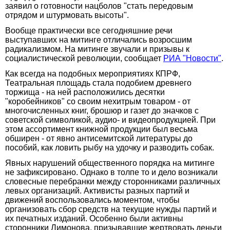
заявил о готовности нацболов "стать передовым
отрядом и штурмовать высоты".
Вообще практически все сегодняшние речи
выступавших на митинге отличались возросшим
радикализмом. На митинге звучали и призывы к
социалистической революции, сообщает
РИА "Новости"
.
Как всегда на подобных мероприятиях КПРФ,
Театральная площадь стала подобием древнего
торжища - на ней расположились десятки
"коробейников" со своим нехитрым товаром - от
многочисленных книг, брошюр и газет до значков с
советской символикой, аудио- и видеопродукцией. При
этом ассортимент книжной продукции был весьма
обширен - от явно антисемитской литературы до
пособий, как ловить рыбу на удочку и разводить собак.
Явных нарушений общественного порядка на митинге
не зафиксировано. Однако в толпе то и дело возникали
словесные перебранки между сторонниками различных
левых организаций. Активисты разных партий и
движений воспользовались моментом, чтобы
организовать сбор средств на текущие нужды партий и
их печатных изданий. Особенно были активны
сторонники Лимонова, призывавшие жертвовать деньги