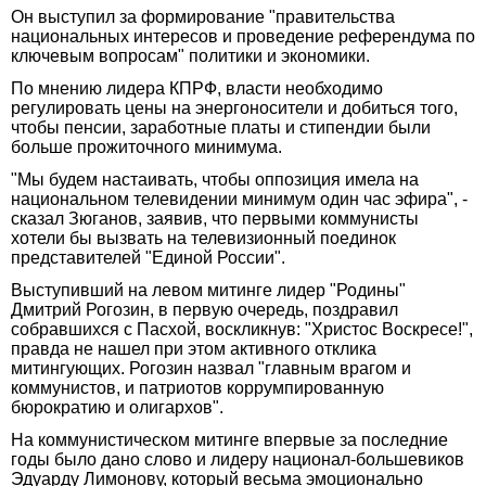
Он выступил за формирование "правительства
национальных интересов и проведение референдума по
ключевым вопросам" политики и экономики.
По мнению лидера КПРФ, власти необходимо
регулировать цены на энергоносители и добиться того,
чтобы пенсии, заработные платы и стипендии были
больше прожиточного минимума.
"Мы будем настаивать, чтобы оппозиция имела на
национальном телевидении минимум один час эфира", -
сказал Зюганов, заявив, что первыми коммунисты
хотели бы вызвать на телевизионный поединок
представителей "Единой России".
Выступивший на левом митинге лидер "Родины"
Дмитрий Рогозин, в первую очередь, поздравил
собравшихся с Пасхой, воскликнув: "Христос Воскресе!",
правда не нашел при этом активного отклика
митингующих. Рогозин назвал "главным врагом и
коммунистов, и патриотов коррумпированную
бюрократию и олигархов".
На коммунистическом митинге впервые за последние
годы было дано слово и лидеру национал-большевиков
Эдуарду Лимонову, который весьма эмоционально