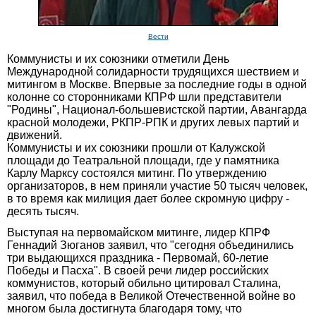
Вести
Коммунисты и их союзники отметили День
Международной солидарности трудящихся шествием и
митингом в Москве. Впервые за последние годы в одной
колонне со сторонниками КПРФ шли представители
"Родины", Национал-большевистской партии, Авангарда
красной молодежи, РКПР-РПК и других левых партий и
движений.
Коммунисты и их союзники прошли от Калужской
площади до Театральной площади, где у памятника
Карлу Марксу состоялся митинг. По утверждению
организаторов, в нем приняли участие 50 тысяч человек,
в то время как милиция дает более скромную цифру -
десять тысяч.
Выступая на первомайском митинге, лидер КПРФ
Геннадий Зюганов заявил, что "сегодня объединились
три выдающихся праздника - Первомай, 60-летие
Победы и Пасха". В своей речи лидер российских
коммунистов, который обильно цитировал Сталина,
заявил, что победа в Великой Отечественной войне во
многом была достигнута благодаря тому, что