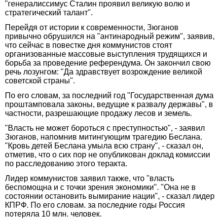
"генералиссимус Сталин проявил великую волю и
стратегический талант".
Перейдя от истории к современности, Зюганов
привычно обрушился на "антинародный режим", заявив,
что сейчас в повестке дня коммунистов стоят
организованные массовые выступления трудящихся и
борьба за проведение референдума. Он закончил свою
речь лозунгом: "Да здравствует возрождение великой
советской страны".
По его словам, за последний год "Государственная дума
проштамповала законы, ведущие к развалу державы", в
частности, разрешающие продажу лесов и земель.
"Власть не может бороться с преступностью", - заявил
Зюганов, напомнив митингующим трагедию Беслана.
"Кровь детей Беслана умыла всю страну", - сказал он,
отметив, что о сих пор не опубликован доклад комиссии
по расследованию этого теракта.
Лидер коммунистов заявил также, что "власть
беспомощна и с точки зрения экономики". "Она не в
состоянии остановить вымирание нации", - сказал лидер
КПРФ. По его словам. за последние годы Россия
потеряла 10 млн. человек.