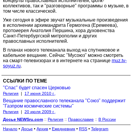
концерты православных исполнителей, фолк-
коллективов, так и "разговорные" программы о музыке, в
том числе классической.
Уже сегодня в эфире звучат музыкальные произведения
в исполнении архимандрита Гермогена (Еремеева),
протоиерея Анатолия Першина, хора духовенства
Санкт-Петербургской митрополии и других
православных исполнителей.
В планах нового телеканала выход на спутниковое и
кабельное вещание. Сейчас "Мусоюз" можно смотреть
на смарт-телевизорах и в интернете на странице
muz.tv-
soyuz.ru
.
ССЫЛКИ ПО ТЕМЕ
"Спас" будет спасен Церковью
Религия
|
17 июня 2010 г.,
Вещание православного телеканала "Союз" поддержит
"Газпром космические системы"
Религия
|
20 июля 2009 г.,
Досье NEWSru.com
::
Религия
::
Православие
::
В России
Начало
•
Досье
•
Архив
•
Ежедневник
•
RSS
•
Telegram