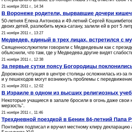
21 ноября 2011 г., 14:34
В Воронеже родители, вырвавшие дочери кишечн
50-летняя Елена Антонова и 49-летний Сергей Кошимбетов
двоих детей, разлюбить мужа-сатану, залили ей в рот 5 ли
21 ноября 2011 г., 13:27
Медведев, единый в трех лицах, встретился с м
Священнослужители говорили с Медведевым как с президен
объяснили, что там, где у Медведева другие видят слабость
21 ноября 2011 г., 12:38
За первые сутки поясу Богородицы поклонились
Дорожная ситуация в центре столицы осложнилась из-за п
и у пешеходов могут возникнуть проблемы с передвижение
21 ноября 2011 г., 12:02
В Израиле в одном из высших религиозных уче
Некоторые учащиеся в запале бросили в огонь даже свои но
мерзость".
21 ноября 2011 г., 11:46
Трехдневной поездкой в Бенин 84-летний Папа 
Понтифик подписал и вручил местному клиру декларацию 