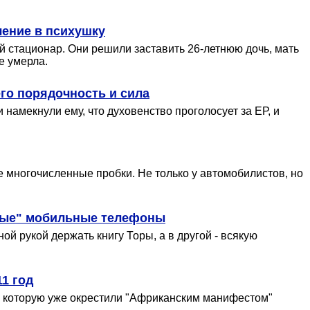
чение в психушку
 стационар. Они решили заставить 26-летнюю дочь, мать
е умерла.
его порядочность и сила
амекнули ему, что духовенство проголосует за ЕР, и
е многочисленные пробки. Не только у автомобилистов, но
стые" мобильные телефоны
ой рукой держать книгу Торы, а в другой - всякую
1 год
, которую уже окрестили "Африканским манифестом"