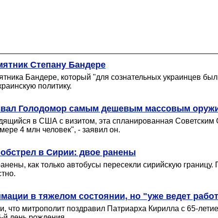
мятник Степану Бандере
тника Бандере, который "для сознательных украинцев был,
краинскую политику.
назвал Голодомор самым дешевым массовым оруж
одящийся в США с визитом, эта спланированная Советским 
ере 4 млн человек", - заявил он.
обстрел в Сирии: двое ранены
нены, как только автобусы пересекли сирийскую границу. 
тно.
мации в тяжелом состоянии, но "уже ведет рабо
и, что митрополит поздравил Патриарха Кирилла с 65-лети
6-й день рождения.