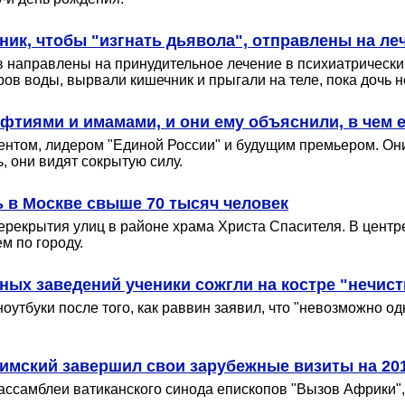
ик, чтобы "изгнать дьявола", отправлены на ле
 направлены на принудительное лечение в психиатрический
тров воды, вырвали кишечник и прыгали на теле, пока дочь н
уфтиями и имамами, и они ему объяснили, в чем 
том, лидером "Единой России" и будущим премьером. Они н
, они видят сокрытую силу.
 в Москве свыше 70 тысяч человек
ерекрытия улиц в районе храма Христа Спасителя. В центр
м по городу.
бных заведений ученики сожгли на костре "нечи
утбуки после того, как раввин заявил, что "невозможно одн
Римский завершил свои зарубежные визиты на 201
ассамблеи ватиканского синода епископов "Вызов Африки"