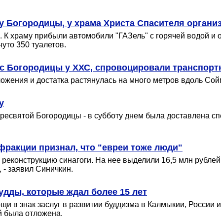
 Богородицы, у храма Христа Спасителя органи
К храму прибыли автомобили "ГАЗель" с горячей водой и о
уто 350 туалетов.
с Богородицы у ХХС, спровоцировали транспорт
ложения и достатка растянулась на много метров вдоль Со
у
ресвятой Богородицы - в субботу днем была доставлена с
фракции признал, что "евреи тоже люди"
реконструкцию синагоги. На нее выделили 16,5 млн рублей е
, - заявил Синичкин.
ды, которые ждал более 15 лет
в знак заслуг в развитии буддизма в Калмыкии, России и 
й была отложена.