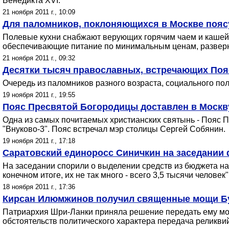
Бенедикта ХVI.
21 ноября 2011 г., 10:09
Для паломников, поклоняющихся в Москве поясу
Полевые кухни снабжают верующих горячим чаем и кашей. 
обеспечивающие питание по минимальным ценам, разверн
21 ноября 2011 г., 09:32
Десятки тысяч православных, встречающих Поя
Очередь из паломников разного возраста, социального по
19 ноября 2011 г., 19:55
Пояс Пресвятой Богородицы доставлен в Москв
Одна из самых почитаемых христианских святынь - Пояс П
"Внуково-3". Пояс встречал мэр столицы Сергей Собянин.
19 ноября 2011 г., 17:18
Саратовский единоросс Синичкин на заседании 
На заседании спорили о выделении средств из бюджета на 
конечном итоге, их не так много - всего 3,5 тысячи человек"
18 ноября 2011 г., 17:36
Кирсан Илюмжинов получил священные мощи Буд
Патриархия Шри-Ланки приняла решение передать ему мощи 
обстоятельств политического характера передача реликви