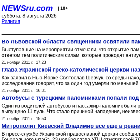
NEWSru.com
| 18+
суббота, 8 августа 2026
Религия
Во Львовской области священники освятили па
Выступавшие на мероприятии отмечали, что открытие памя
ответом тем политическим силам, которые проводят антиу
21 ноября 2011 г., 17:23
Глава Украинской греко-католической церкви 
Как заявил в Нью-Йорке Святослав Шевчук, со среды нах
исследования говорят, что за один год умерли по меньшей м
21 ноября 2011 г., 16:31
Автобусы с турецкими паломниками попали под 
Один из водителей автобусов и пассажир-паломник были ра
выпущено 11 пуль. Что стало причиной нападения, неизвес
21 ноября 2011 г., 15:50
Митрополит Киевский Владимир все еще в реани
В пресс-службе Украинской православной церкви сообщил
Генерального штаба. 23 ноября глава УПЦ отметит свой 7