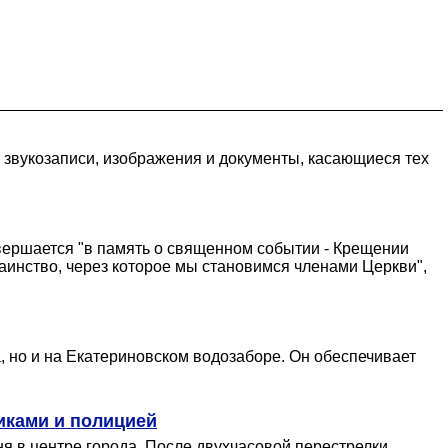
, звукозаписи, изображения и документы, касающиеся тех
овершается "в память о cвященном событии - Крещении
аинство, через которое мы становимся членами Церкви",
 но и на Екатериновском водозаборе. Он обеспечивает
иками и полицией
я в центре города. После двухчасовой перестрелки