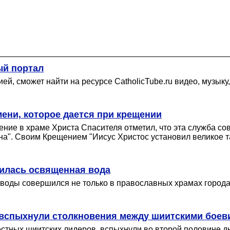
ый портал
й, сможет найти на ресурсе CatholicTube.ru видео, музыку
ени, которое дается при крещении
ние в храме Христа Спасителя отметил, что эта служба с
на". Своим Крещением "Иисус Христос установил великое т
лилась освященная вода
воды совершился не только в православных храмах города,
 вспыхнули столкновения между шиитскими боев
тных шиитских лидеров, вспыхнули во второй половине дн