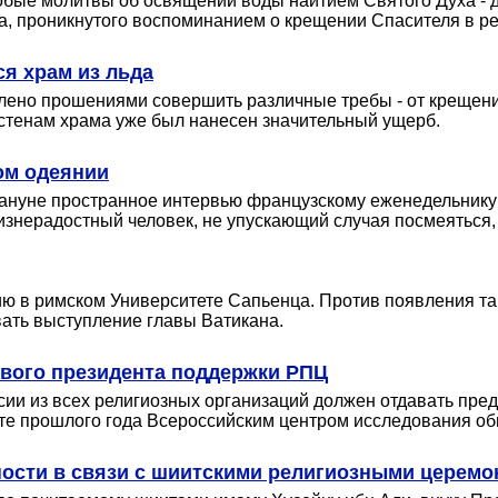
особые молитвы об освящении воды наитием Святого Духа -
а, проникнутого воспоминанием о крещении Спасителя в ре
я храм из льда
алено прошениями совершить различные требы - от крещени
 стенам храма уже был нанесен значительный ущерб.
ом одеянии
кануне пространное интервью французскому еженедельнику 
жизнерадостный человек, не упускающий случая посмеяться
ю в римском Университете Сапьенца. Против появления та
вать выступление главы Ватикана.
вого президента поддержки РПЦ
ссии из всех религиозных организаций должен отдавать пре
сте прошлого года Всероссийским центром исследования о
ости в связи с шиитскими религиозными церем