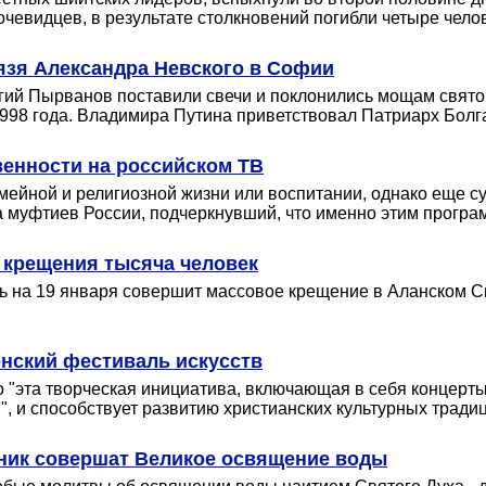
очевидцев, в результате столкновений погибли четыре чело
язя Александра Невского в Софии
ргий Пырванов поставили свечи и поклонились мощам свято
1998 года. Владимира Путина приветствовал Патриарх Болг
венности на российском ТВ
мейной и религиозной жизни или воспитании, однако еще 
а муфтиев России, подчеркнувший, что именно этим програ
о крещения тысяча человек
чь на 19 января совершит массовое крещение в Аланском 
нский фестиваль искусств
то "эта творческая инициатива, включающая в себя концерты
, и способствует развитию христианских культурных традиц
ьник совершат Великое освящение воды