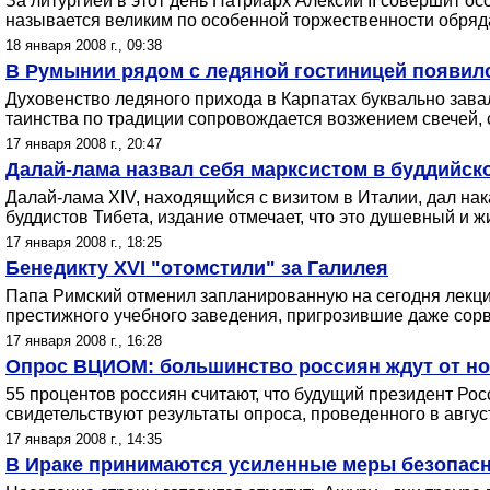
За литургией в этот день Патриарх Алексий II совершит 
называется великим по особенной торжественности обряд
18 января 2008 г., 09:38
В Румынии рядом с ледяной гостиницей появилс
Духовенство ледяного прихода в Карпатах буквально зав
таинства по традиции сопровождается возжением свечей,
17 января 2008 г., 20:47
Далай-лама назвал себя марксистом в буддийск
Далай-лама XIV, находящийся с визитом в Италии, дал на
буддистов Тибета, издание отмечает, что это душевный и 
17 января 2008 г., 18:25
Бенедикту XVI "отомстили" за Галилея
Папа Римский отменил запланированную на сегодня лекци
престижного учебного заведения, пригрозившие даже сор
17 января 2008 г., 16:28
Опрос ВЦИОМ: большинство россиян ждут от но
55 процентов россиян считают, что будущий президент Ро
свидетельствуют результаты опроса, проведенного в авгу
17 января 2008 г., 14:35
В Ираке принимаются усиленные меры безопасн