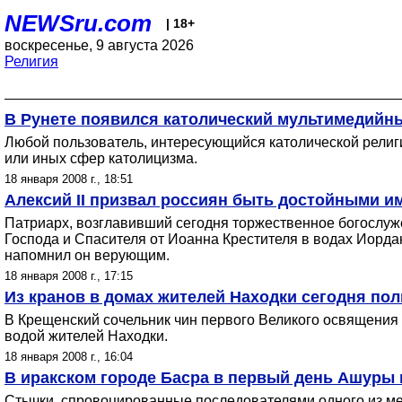
NEWSru.com
| 18+
воскресенье, 9 августа 2026
Религия
В Рунете появился католический мультимедийн
Любой пользователь, интересующийся католической религие
или иных сфер католицизма.
18 января 2008 г., 18:51
Алексий II призвал россиян быть достойными им
Патриарх, возглавивший сегодня торжественное богослуже
Господа и Спасителя от Иоанна Крестителя в водах Иорда
напомнил он верующим.
18 января 2008 г., 17:15
Из кранов в домах жителей Находки сегодня по
В Крещенский сочельник чин первого Великого освящения 
водой жителей Находки.
18 января 2008 г., 16:04
В иракском городе Басра в первый день Ашуры
Стычки, спровоцированные последователями одного из мес