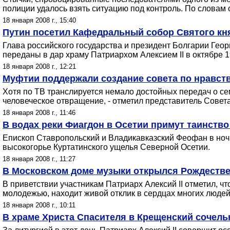
полиции удалось взять ситуацию под контроль. По словам 
18 января 2008 г., 15:40
Путин посетил Кафедральный собор Святого кн
Глава российского государства и президент Болгарии Гео
переданы в дар храму Патриархом Алексием II в октябре 
18 января 2008 г., 12:21
Муфтии поддержали создание совета по нравст
Хотя по ТВ транслируется немало достойных передач о се
человеческое отвращение, - отметил представитель Совет
18 января 2008 г., 11:46
В водах реки Фиагдон в Осетии примут таинств
Епископ Ставропольский и Владикавказский Феофан в но
высокогорье Куртатинского ущелья Северной Осетии.
18 января 2008 г., 11:27
В Московском доме музыки открылся Рождестве
В приветствии участникам Патриарх Алексий II отметил, ч
молодежью, находит живой отклик в сердцах многих людей"
18 января 2008 г., 10:11
В храме Христа Спасителя в Крещенский сочел