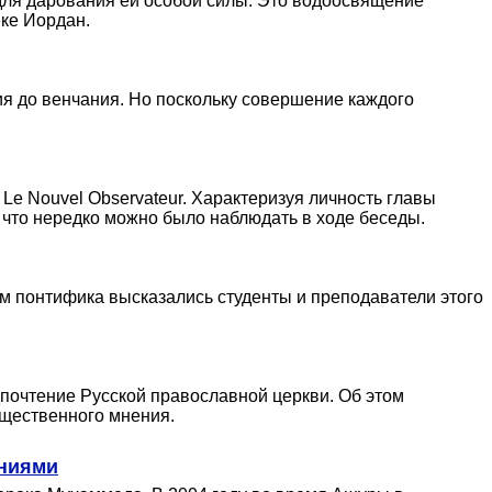
 для дарования ей особой силы. Это водоосвящение
ке Иордан.
я до венчания. Но поскольку совершение каждого
Le Nouvel Observateur. Характеризуя личность главы
, что нередко можно было наблюдать в ходе беседы.
м понтифика высказались студенты и преподаватели этого
дпочтение Русской православной церкви. Об этом
бщественного мнения.
ониями