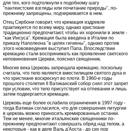
для тех, кого подтолкнули к подобному шагу
"пантеистские взгляды или почитание природы", по-
прежнему запрещены, подчеркивается в нем.
Отец Сирбони говорит, что кремация издревле
практикуется по всему миру, однако христиане
традиционно предпочитают, чтобы их хоронили в земле -
"как Иисуса". Кремация была введена в Италии по
приказу Наполеона "в целях гигиены", однако против
этого нововведения выступил Папа. Впоследствии
кремацию стали воспринимать как проявление светского
неповиновения Церкви, пояснил священник.
Многие века Церковь запрещала кремацию, поскольку
считала, что тело является вместилищем святого духа и
что христиане воскреснут во плоти. В 1960-е годы
прошлого столетия II Ватиканский собор снял этот запрет
при условии, что тело присутствует на отпевании и лишь
затем подвергается кремации.
Церковь еще более ослабила ограничения в 1997 году -
тогда Ватикан согласился, что для совершения литургии
в церковь можно приносить кремированные останки.
Тем не менее, многие итальянские священники по-
прежнему предпочитают совершать обряд над телом, а
некоторые - как в деле Валь д'Аоста - до сих пор