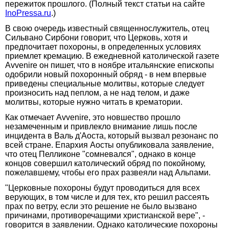
пережиток прошлого. (Полный текст статьи на сайте
InoPressa.ru
.)
В свою очередь известный священнослужитель, отец
Сильвано Сирбони говорит, что Церковь, хотя и
предпочитает похороны, в определенных условиях
приемлет кремацию. В ежедневной католической газете
Avvenire он пишет, что в ноябре итальянские епископы
одобрили новый похоронный обряд - в нем впервые
приведены специальные молитвы, которые следует
произносить над пеплом, а не над телом, и даже
молитвы, которые нужно читать в крематории.
Как отмечает Avvenire, это новшество прошло
незамеченным и привлекло внимание лишь после
инцидента в Валь д'Аоста, который вызвал резонанс по
всей стране. Епархия Аосты опубликовала заявление,
что отец Пелликоне "сомневался", однако в конце
концов совершил католический обряд по покойному,
пожелавшему, чтобы его прах развеяли над Альпами.
"Церковные похороны будут проводиться для всех
верующих, в том числе и для тех, кто решил рассеять
прах по ветру, если это решение не было вызвано
причинами, противоречащими христианской вере", -
говорится в заявлении. Однако католические похороны