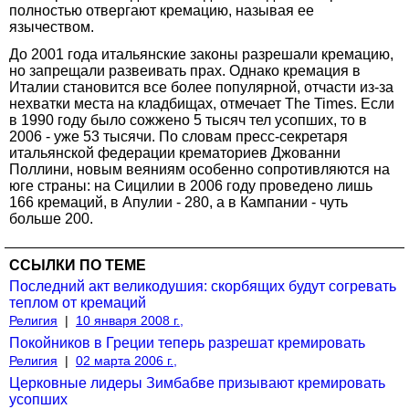
полностью отвергают кремацию, называя ее
язычеством.
До 2001 года итальянские законы разрешали кремацию,
но запрещали развеивать прах. Однако кремация в
Италии становится все более популярной, отчасти из-за
нехватки места на кладбищах, отмечает The Times. Если
в 1990 году было сожжено 5 тысяч тел усопших, то в
2006 - уже 53 тысячи. По словам пресс-секретаря
итальянской федерации крематориев Джованни
Поллини, новым веяниям особенно сопротивляются на
юге страны: на Сицилии в 2006 году проведено лишь
166 кремаций, в Апулии - 280, а в Кампании - чуть
больше 200.
ССЫЛКИ ПО ТЕМЕ
Последний акт великодушия: скорбящих будут согревать
теплом от кремаций
Религия
|
10 января 2008 г.,
Покойников в Греции теперь разрешат кремировать
Религия
|
02 марта 2006 г.,
Церковные лидеры Зимбабве призывают кремировать
усопших