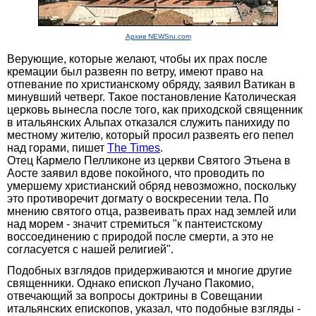
Архив NEWSru.com
Верующие, которые желают, чтобы их прах после
кремации был развеян по ветру, имеют право на
отпевание по христианскому обряду, заявил Ватикан в
минувший четверг. Такое постановление Католическая
церковь вынесла после того, как приходской священник
в итальянских Альпах отказался служить панихиду по
местному жителю, который просил развеять его пепел
над горами, пишет
The Times
.
Отец Кармело Пелликоне из церкви Святого Этьена в
Аосте заявил вдове покойного, что проводить по
умершему христианский обряд невозможно, поскольку
это противоречит догмату о воскресении тела. По
мнению святого отца, развеивать прах над землей или
над морем - значит стремиться "к пантеистскому
воссоединению с природой после смерти, а это не
согласуется с нашей религией".
Подобных взглядов придерживаются и многие другие
священники. Однако епископ Лучано Пакомио,
отвечающий за вопросы доктрины в Совещании
итальянских епископов, указал, что подобные взгляды -