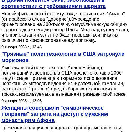
В Дании появится банк, работающий в
соответствии с требованиями шариата
Новый финансовый институт будет называться "Амана"
(от арабского слова "доверие"). Учреждение
ориентировано на 200-тысячную мусульманскую общину
страны, однако его директор Нильс Молгаард утверждает,
что при оказании услуг не будет проводиться никаких
различий по конфессиональному признаку.
9 января 2008 г., 13:48
"Грязные" политтехнологии в США затронули
мормонов
Американский политтехнолог Аллен Рэймонд,
получивший известность в США после того, как в 2006
году отсидел три месяца в тюрьме за использование
незаконных методов ведения избирательной кампании,
рассказал о "грязных" предвыборных технологиях и
трюках, используемых в нынешней президентской гонке.
9 января 2008 г., 13:06
Женщины совершили "символическое
попрание" запрета на доступ к мужским
монастырям Афона
Греческая полиция выдворила с границы монашеской