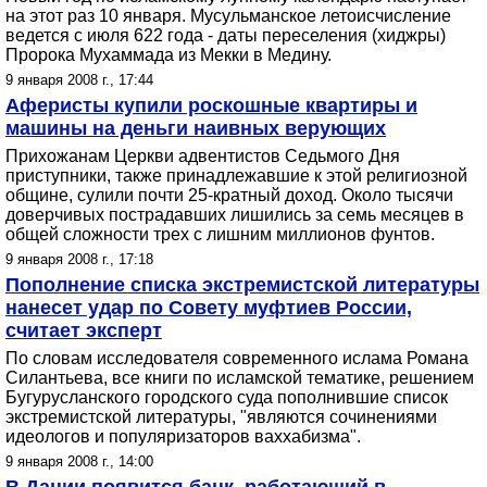
на этот раз 10 января. Мусульманское летоисчисление
ведется с июля 622 года - даты переселения (хиджры)
Пророка Мухаммада из Мекки в Медину.
9 января 2008 г., 17:44
Аферисты купили роскошные квартиры и
машины на деньги наивных верующих
Прихожанам Церкви адвентистов Седьмого Дня
приступники, также принадлежавшие к этой религиозной
общине, сулили почти 25-кратный доход. Около тысячи
доверчивых пострадавших лишились за семь месяцев в
общей сложности трех с лишним миллионов фунтов.
9 января 2008 г., 17:18
Пополнение списка экстремистской литературы
нанесет удар по Совету муфтиев России,
считает эксперт
По словам исследователя современного ислама Романа
Силантьева, все книги по исламской тематике, решением
Бугурусланского городского суда пополнившие список
экстремистской литературы, "являются сочинениями
идеологов и популяризаторов ваххабизма".
9 января 2008 г., 14:00