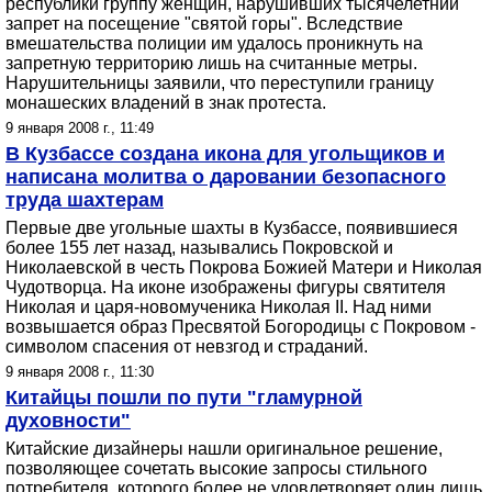
республики группу женщин, нарушивших тысячелетний
запрет на посещение "святой горы". Вследствие
вмешательства полиции им удалось проникнуть на
запретную территорию лишь на считанные метры.
Нарушительницы заявили, что переступили границу
монашеских владений в знак протеста.
9 января 2008 г., 11:49
В Кузбассе создана икона для угольщиков и
написана молитва о даровании безопасного
труда шахтерам
Первые две угольные шахты в Кузбассе, появившиеся
более 155 лет назад, назывались Покровской и
Николаевской в честь Покрова Божией Матери и Николая
Чудотворца. На иконе изображены фигуры святителя
Николая и царя-новомученика Николая II. Над ними
возвышается образ Пресвятой Богородицы с Покровом -
символом спасения от невзгод и страданий.
9 января 2008 г., 11:30
Китайцы пошли по пути "гламурной
духовности"
Китайские дизайнеры нашли оригинальное решение,
позволяющее сочетать высокие запросы стильного
потребителя, которого более не удовлетворяет один лишь