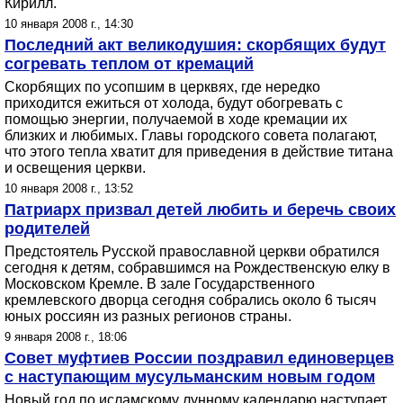
Кирилл.
10 января 2008 г., 14:30
Последний акт великодушия: скорбящих будут
согревать теплом от кремаций
Скорбящих по усопшим в церквях, где нередко
приходится ежиться от холода, будут обогревать с
помощью энергии, получаемой в ходе кремации их
близких и любимых. Главы городского совета полагают,
что этого тепла хватит для приведения в действие титана
и освещения церкви.
10 января 2008 г., 13:52
Патриарх призвал детей любить и беречь своих
родителей
Предстоятель Русской православной церкви обратился
сегодня к детям, собравшимся на Рождественскую елку в
Московском Кремле. В зале Государственного
кремлевского дворца сегодня собрались около 6 тысяч
юных россиян из разных регионов страны.
9 января 2008 г., 18:06
Совет муфтиев России поздравил единоверцев
с наступающим мусульманским новым годом
Новый год по исламскому лунному календарю наступает