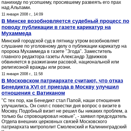
панихиду по усопшему, просившему развеять его прах
над Альпами.
11 января 2008 г., 14:09
В Минске возобновляется судебный процесс по
поводу публикации в газете карикатур на
Мухаммеда
Минский городской суд в пятницу утром возобновляет
слушание по уголовному делу о публикации карикатур на
пророка Мухаммеда в газете "Згода". Заместитель
главного редактора газеты Александр Здвижков
обвиняется в разжигании расовой, национальной или
религиозной вражды или розни.
11 января 2008 г., 11:58
В Московском патриархате считают, что отказ
Бенедикта XVI от приезда в Москву улучшил
отношения с Ватиканом
"С тех пор, как Бенедикт стал Папой, наши отношения
улучшились. Он снял с повестки дня вопрос о визите в
Москву. Подобный визит не решил бы никаких проблем, а
только бы спровоцировал новые", - заявил председатель
Отдела внешних церковных связей Московского
патриархата митрополит Смоленский и Калининградский