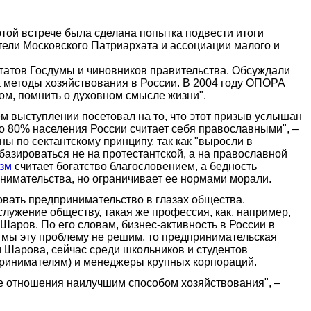
 этой встрече была сделана попытка подвести итоги
тели Московского Патриархата и ассоциации малого и
татов Госдумы и чиновников правительства. Обсуждали
 методы хозяйствования в России. В 2004 году ОПОРА
ом, помнить о духовном смысле жизни".
 выступлении посетовал на то, что этот призыв услышан
что 80% населения России считает себя православными", –
 по сектантскому принципу, так как "выросли в
базироваться не на протестантской, а на православной
изм
считает богатство благословением, а бедность
нимательства, но ограничивает ее нормами морали.
вать предпринимательство в глазах общества.
служение обществу, такая же профессия, как, например,
аров. По его словам, бизнес-активность в России в
 мы эту проблему не решим, то предпринимательская
м Шарова, сейчас среди школьников и студентов
дпринимателям) и менеджеры крупных корпораций.
е отношения наилучшим способом хозяйствования", –