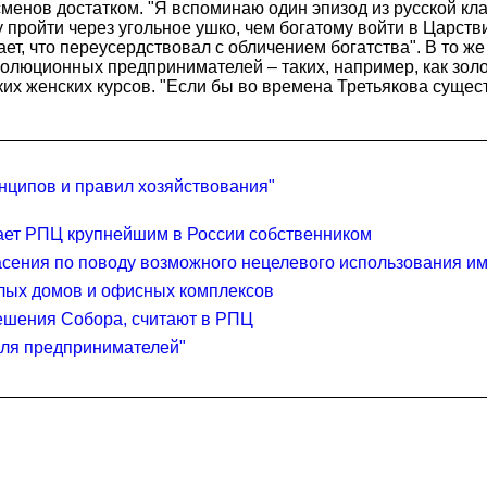
енов достатком. "Я вспоминаю один эпизод из русской кла
у пройти через угольное ушко, чем богатому войти в Царст
ает, что переусердствовал с обличением богатства". В то 
волюционных предпринимателей – таких, например, как зо
их женских курсов. "Если бы во времена Третьякова суще
нципов и правил хозяйствования"
лает РПЦ крупнейшим в России собственником
асения по поводу возможного нецелевого использования 
илых домов и офисных комплексов
ешения Собора, считают в РПЦ
для предпринимателей"