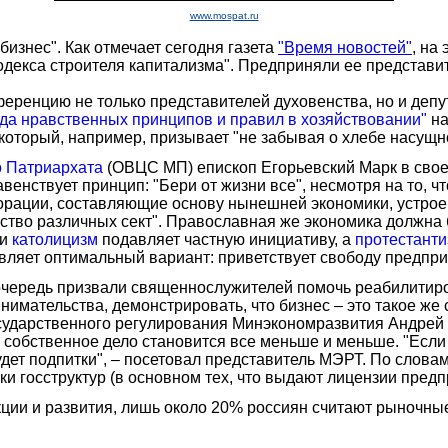
www.mospat.ru
изнес". Как отмечает сегодня газета
"Время новостей"
, на
одекса строителя капитализма". Предприняли ее представи
еренцию не только представителей духовенства, но и депу
да нравственных принципов и правил в хозяйствовании"
на
 который, например, призывает "не забывая о хлебе насущн
о Патриархата
(ОВЦС МП) епископ Егорьевский Марк в своем
венствует принцип: "Бери от жизни все", несмотря на то, 
орации, составляющие основу нынешней экономики, устроены
чество различных сект". Православная же экономика должна 
ли
католицизм
подавляет частную инициативу, а
протестант
вляет оптимальный вариант: приветствует свободу предпри
очередь призвали священнослужителей помочь реабилитиро
мательства, демонстрировать, что бизнес – это такое же 
осударственного регулирования Минэкономразвития Андрей Ш
 собственное дело становится все меньше и меньше. "Если
удет подпитки", – посетовал представитель МЭРТ. По слова
ки госструктур (в основном тех, что выдают лицензии пре
кции и развития, лишь около 20% россиян считают рыночны