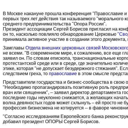
В Москве накануне прошла конференция "Православие и б
первых трех лет действия так называемого "морального к
среднего предпринимательства "Опора России".
Президент ассоциации Сергей Борисов пригласил на конф
он то, насколько повлияло обнародование Церковью
"Сво
принимала активное участие в создании этого документа,
Замглавы
Отдела внешних церковных связей Московског
не всеми. "В современном мире, к сожалению, все еще гла
заявил он. По словам епископа, транснациональные корп
протестантской среде или в среде, где значительно коли
этике, которая "не допускает безудержного стяжания". Ес
следствием греха, то
православие
в этом смысле предста
Представители государства и бизнес-сообщества в свою 
"Необходимо пропагандировать позитивную роль предприни
врач или священник", – заявил директор департамента г
последние годы неуклонно снижается, а желающих начать
волна девяностых годов может схлынуть – ей просто не б
профессия бизнесмена не котируется -- в фаворе чиновни
"Согласно исследованиям Европейского банка реконстру
добавил президент ОПОРЫ Сергей Борисов.