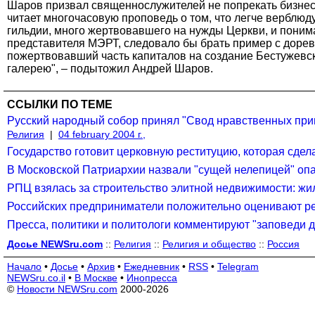
Шаров призвал священнослужителей не попрекать бизнесм
читает многочасовую проповедь о том, что легче верблюд
гильдии, много жертвовавшего на нужды Церкви, и поним
представителя МЭРТ, следовало бы брать пример с доре
пожертвовавший часть капиталов на создание Бестужевск
галерею", – подытожил Андрей Шаров.
ССЫЛКИ ПО ТЕМЕ
Русский народный собор принял "Свод нравственных при
Религия
|
04 february 2004 г.,
Государство готовит церковную реституцию, которая сде
В Московской Патриархии назвали "сущей нелепицей" оп
РПЦ взялась за строительство элитной недвижимости: ж
Российских предприниматели положительно оценивают р
Пресса, политики и политологи комментируют "заповеди 
Досье NEWSru.com
::
Религия
::
Религия и общество
::
Россия
Начало
•
Досье
•
Архив
•
Ежедневник
•
RSS
•
Telegram
NEWSru.co.il
•
В Москве
•
Инопресса
©
Новости NEWSru.com
2000-2026