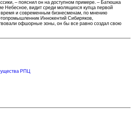
ссики, – пояснил он на доступном примере. – Батюшка
вие Небесное, видит среди молящихся купца первой
же время и современным бизнесменам, по мнению
лотопромышленник Иннокентий Сибиряков,
ствовали офшорные зоны, он бы все равно создал свою
имущества РПЦ