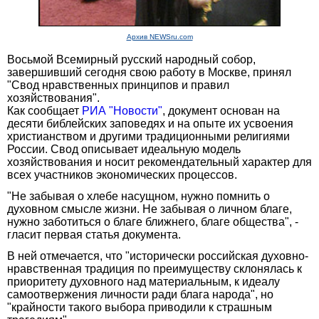
Архив NEWSru.com
Восьмой Всемирный русский народный cобор,
завершивший сегодня свою работу в Москве, принял
"Свод нравственных принципов и правил
хозяйствования".
Как сообщает
РИА "Новости"
, документ основан на
десяти библейских заповедях и на опыте их усвоения
христианством и другими традиционными религиями
России. Свод описывает идеальную модель
хозяйствования и носит рекомендательный характер для
всех участников экономических процессов.
"Не забывая о хлебе насущном, нужно помнить о
духовном смысле жизни. Не забывая о личном благе,
нужно заботиться о благе ближнего, благе общества", -
гласит первая статья документа.
В ней отмечается, что "исторически российская духовно-
нравственная традиция по преимуществу склонялась к
приоритету духовного над материальным, к идеалу
самоотвержения личности ради блага народа", но
"крайности такого выбора приводили к страшным