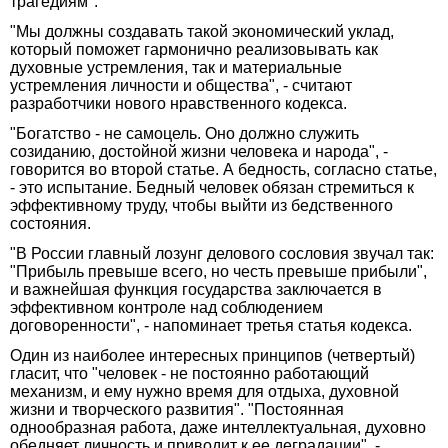
трагедиям".
"Мы должны создавать такой экономический уклад,
который поможет гармонично реализовывать как
духовные устремления, так и материальные
устремления личности и общества", - считают
разработчики нового нравственного кодекса.
"Богатство - не самоцель. Оно должно служить
созиданию, достойной жизни человека и народа", -
говорится во второй статье. А бедность, согласно статье,
- это испытание. Бедный человек обязан стремиться к
эффективному труду, чтобы выйти из бедственного
состояния.
"В России главный лозунг делового сословия звучал так:
"Прибыль превыше всего, но честь превыше прибыли",
и важнейшая функция государства заключается в
эффективном контроле над соблюдением
договоренности", - напоминает третья статья кодекса.
Один из наиболее интересных принципов (четвертый)
гласит, что "человек - не постоянно работающий
механизм, и ему нужно время для отдыха, духовной
жизни и творческого развития". "Постоянная
однообразная работа, даже интеллектуальная, духовно
обедняет личность и приводит к ее деградации". -