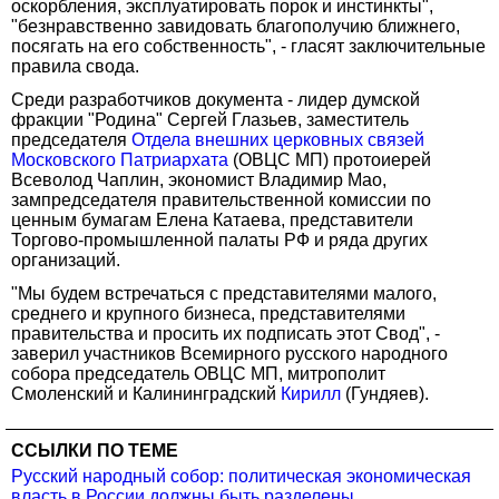
оскорбления, эксплуатировать порок и инстинкты",
"безнравственно завидовать благополучию ближнего,
посягать на его собственность", - гласят заключительные
правила свода.
Среди разработчиков документа - лидер думской
фракции "Родина" Сергей Глазьев, заместитель
председателя
Отдела внешних церковных связей
Московского Патриархата
(ОВЦС МП) протоиерей
Всеволод Чаплин, экономист Владимир Мао,
зампредседателя правительственной комиссии по
ценным бумагам Елена Катаева, представители
Торгово-промышленной палаты РФ и ряда других
организаций.
"Мы будем встречаться с представителями малого,
среднего и крупного бизнеса, представителями
правительства и просить их подписать этот Свод", -
заверил участников Всемирного русского народного
собора председатель ОВЦС МП, митрополит
Смоленский и Калининградский
Кирилл
(Гундяев).
ССЫЛКИ ПО ТЕМЕ
Русский народный собор: политическая экономическая
власть в России должны быть разделены