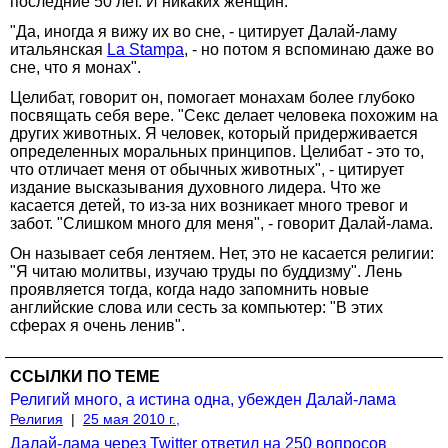
последние 50 лет. И никаких женщин.
"Да, иногда я вижу их во сне, - цитирует Далай-ламу
итальянская
La Stampa
, - но потом я вспоминаю даже во
сне, что я монах".
Целибат, говорит он, помогает монахам более глубоко
посвящать себя вере. "Секс делает человека похожим на
других животных. Я человек, который придерживается
определенных моральных принципов. Целибат - это то,
что отличает меня от обычных животных", - цитирует
издание высказывания духовного лидера. Что же
касается детей, то из-за них возникает много тревог и
забот. "Слишком много для меня", - говорит Далай-лама.
Он называет себя лентяем. Нет, это не касается религии:
"Я читаю молитвы, изучаю труды по буддизму". Лень
проявляется тогда, когда надо запомнить новые
английские слова или сесть за компьютер: "В этих
сферах я очень ленив".
ССЫЛКИ ПО ТЕМЕ
Религий много, а истина одна, убежден Далай-лама
Религия
|
25 мая 2010 г.,
Далай-лама через Twitter ответил на 250 вопросов