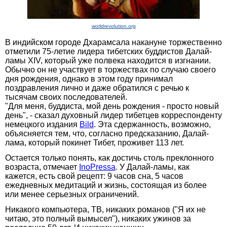
worldrevolution.org
В индийском городе Дхарамсала накануне торжественно
отметили 75-летие лидера тибетских буддистов Далай-
ламы XIV, который уже полвека находится в изгнании.
Обычно он не участвует в торжествах по случаю своего
дня рождения, однако в этом году принимал
поздравления лично и даже обратился с речью к
тысячам своих последователей.
"Для меня, буддиста, мой день рождения - просто новый
день", - сказал духовный лидер тибетцев корреспонденту
немецкого издания
Bild
. Эта сдержанность, возможно,
объясняется тем, что, согласно предсказанию, Далай-
лама, который покинет Тибет, проживет 113 лет.
Остается только понять, как достичь столь преклонного
возраста, отмечает
InoPressa
. У Далай-ламы, как
кажется, есть свой рецепт: 9 часов сна, 5 часов
ежедневных медитаций и жизнь, состоящая из более
или менее серьезных ограничений.
Никакого компьютера, ТВ, никаких романов ("Я их не
читаю, это полный вымысел"), никаких ужинов за