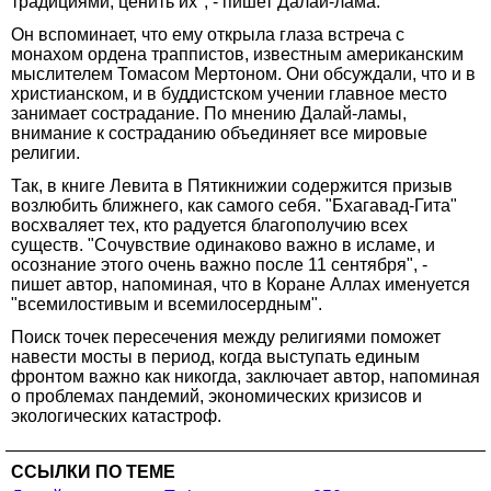
традициями, ценить их", - пишет Далай-лама.
Он вспоминает, что ему открыла глаза встреча с
монахом ордена траппистов, известным американским
мыслителем Томасом Мертоном. Они обсуждали, что и в
христианском, и в буддистском учении главное место
занимает сострадание. По мнению Далай-ламы,
внимание к состраданию объединяет все мировые
религии.
Так, в книге Левита в Пятикнижии содержится призыв
возлюбить ближнего, как самого себя. "Бхагавад-Гита"
восхваляет тех, кто радуется благополучию всех
существ. "Сочувствие одинаково важно в исламе, и
осознание этого очень важно после 11 сентября", -
пишет автор, напоминая, что в Коране Аллах именуется
"всемилостивым и всемилосердным".
Поиск точек пересечения между религиями поможет
навести мосты в период, когда выступать единым
фронтом важно как никогда, заключает автор, напоминая
о проблемах пандемий, экономических кризисов и
экологических катастроф.
ССЫЛКИ ПО ТЕМЕ