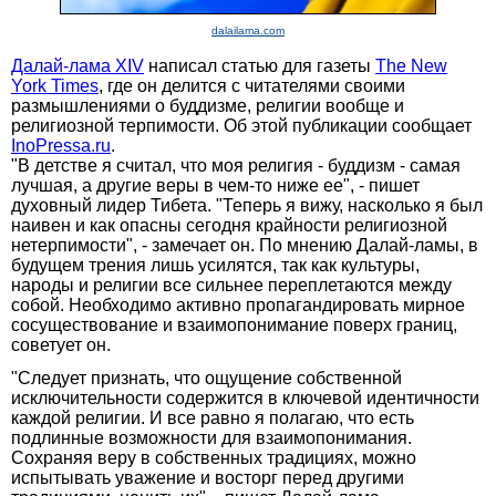
dalailama.com
Далай-лама XIV
написал статью для газеты
The New
York Times
, где он делится с читателями своими
размышлениями о буддизме, религии вообще и
религиозной терпимости. Об этой публикации сообщает
InoPressa.ru
.
"В детстве я считал, что моя религия - буддизм - самая
лучшая, а другие веры в чем-то ниже ее", - пишет
духовный лидер Тибета. "Теперь я вижу, насколько я был
наивен и как опасны сегодня крайности религиозной
нетерпимости", - замечает он. По мнению Далай-ламы, в
будущем трения лишь усилятся, так как культуры,
народы и религии все сильнее переплетаются между
собой. Необходимо активно пропагандировать мирное
сосуществование и взаимопонимание поверх границ,
советует он.
"Следует признать, что ощущение собственной
исключительности содержится в ключевой идентичности
каждой религии. И все равно я полагаю, что есть
подлинные возможности для взаимопонимания.
Сохраняя веру в собственных традициях, можно
испытывать уважение и восторг перед другими