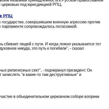
 своем названии принадлежность к Русской православной
и церковью под юрисдикцией РПЦ.
 к РПЦ
 в государстве, совершившем военную агрессию против
 в парламенте сопровождалось потасовкой.
ь сбивает людей с пути. И когда ложно указывается тот
ховное никуда, это путь к погибели", - сказал
ых религиозных сект", - подчеркнул президент. Он
 зачислять "в какие-то там деструктивные" и
частие в объединительном церковном соборе вопреки