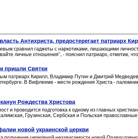
власть Антихриста, предостерегает патриарх Ки
вым сравнил гаджеты с наркотиками, лишающими личность 
айте личные отношения", - пояснил патриарх, отметив, что
им пришли Святки
ым патриарх Кирилл, Владимир Путин и Дмитрий Медведев.
тербурге. В Вифлееме - месте рождения Христа - паломни
 канун Рождества Христова
ст и проводится подготовка к одному из главных христиан
алимская, Грузинская, Сербская и Польская православные
фалии новой украинской церкви
 получения церковной независимости новой Православной