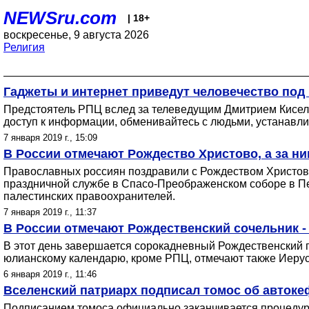
NEWSru.com
| 18+
воскресенье, 9 августа 2026
Религия
Гаджеты и интернет приведут человечество под 
Предстоятель РПЦ вслед за телеведущим Дмитрием Киселе
доступ к информации, обменивайтесь с людьми, устанавлив
7 января 2019 г., 15:09
В России отмечают Рождество Христово, а за н
Православных россиян поздравили с Рождеством Христов
праздничной службе в Спасо-Преображенском соборе в Пе
палестинских правоохранителей.
7 января 2019 г., 11:37
В России отмечают Рождественский сочельник -
В этот день завершается сорокадневный Рождественский по
юлианскому календарю, кроме РПЦ, отмечают также Иерус
6 января 2019 г., 11:46
Вселенский патриарх подписал томос об автоке
Подписанием томоса официально заканчивается процедура