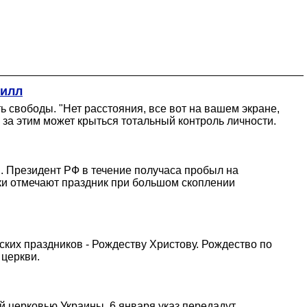
рилл
свободы. "Нет расстояния, все вот на вашем экране,
 за этим может крыться тотальный контроль личности.
 Президент РФ в течение получаса пробыл на
ки отмечают праздник при большом скоплении
ских праздников - Рождеству Христову. Рождество по
 церкви.
 церковью Украины. 6 января указ передадут