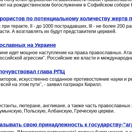
ют на рождественском богослужении в Софийском соборе 
рористов по потенциальному количеству жертв п
при теракте, II - до 1000 пострадавших, III - не более 200 
сти. А возглавлять их будут представители церквей.
ославных на Украине
ине идет мощное наступление на права православных. Ата
оссийской агрессии". Российские же власти и международн
, почувствовал глава РПЦ
кторов, искусственно созданное противостояние науки и рел
всей на этом пути", - заявил патриарх Кирилл.
естанты, лютеране, англикане, а также часть православных
умынскую, Польскую, Албанскую, Греческую церкви.
азывать свою принадлежность к государству-"аг