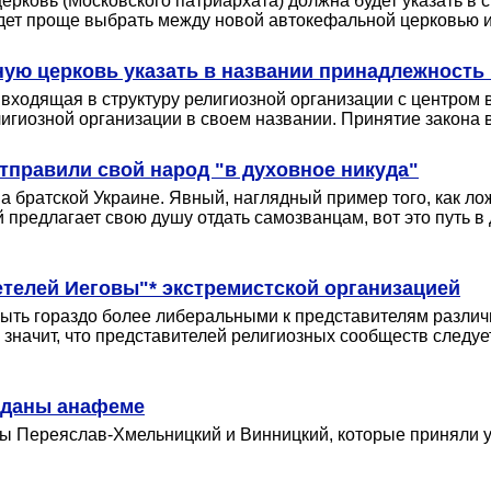
церковь (Московского патриархата) должна будет указать в
будет проще выбрать между новой автокефальной церковью 
ую церковь указать в названии принадлежность
, входящая в структуру религиозной организации с центром
лигиозной организации в своем названии. Принятие закона
тправили свой народ "в духовное никуда"
а братской Украине. Явный, наглядный пример того, как лож
предлагает свою душу отдать самозванцам, вот это путь в ду
телей Иеговы"* экстремистской организацией
ыть гораздо более либеральными к представителям различн
е значит, что представителей религиозных сообществ следует
еданы анафеме
ы Переяслав-Хмельницкий и Винницкий, которые приняли у