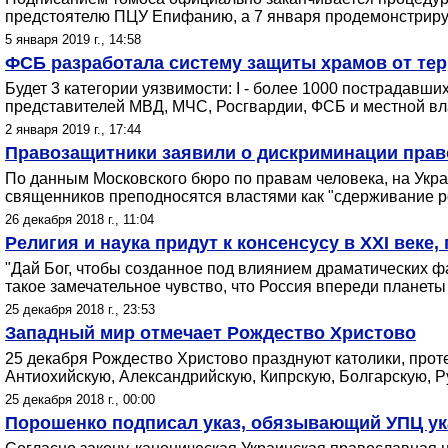
предстоятелю ПЦУ Епифанию, а 7 января продемонстриру
5 января 2019 г., 14:58
ФСБ разработала систему защиты храмов от тер
Будет 3 категории уязвимости: I - более 1000 пострадавших 
представителей МВД, МЧС, Росгвардии, ФСБ и местной вла
2 января 2019 г., 17:44
Правозащитники заявили о дискриминации прав
По данным Московского бюро по правам человека, на Укра
священников преподносятся властями как "сдерживание р
26 декабря 2018 г., 11:04
Религия и наука придут к консенсусу в XXI веке
"Дай Бог, чтобы созданное под влиянием драматических фа
такое замечательное чувство, что Россия впереди планеты 
25 декабря 2018 г., 23:53
Западный мир отмечает Рождество Христово
25 декабря Рождество Христово празднуют католики, прот
Антиохийскую, Александрийскую, Кипрскую, Болгарскую, Р
25 декабря 2018 г., 00:00
Порошенко подписал указ, обязывающий УПЦ ук