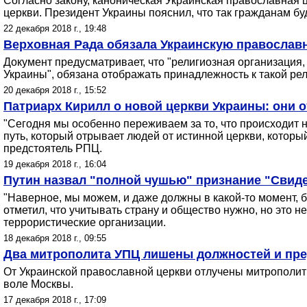
Согласно закону, каноническая Украинская православная 
церкви. Президент Украины пояснил, что так гражданам 
22 декабря 2018 г., 19:48
Верховная Рада обязала Украинскую православн
Документ предусматривает, что "религиозная организация
Украины", обязана отображать принадлежность к такой ре
20 декабря 2018 г., 15:52
Патриарх Кирилл о новой церкви Украины: они о
"Сегодня мы особенно переживаем за то, что происходит н
путь, который отрывает людей от истинной церкви, который 
предстоятель РПЦ.
19 декабря 2018 г., 16:04
Путин назвал "полной чушью" признание "Свиде
"Наверное, мы можем, и даже должны в какой-то момент, б
отметил, что учитывать страну и общество нужно, но это н
террористические организации.
18 декабря 2018 г., 09:55
Два митрополита УПЦ лишены должностей и пр
От Украинской православной церкви отлучены митрополит
воле Москвы.
17 декабря 2018 г., 17:09