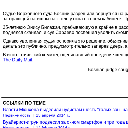
Судье Верховного суда Боснии разрешили вернуться на раб
загорающей нагишом на столе у окна в своем кабинете. П
35-летнюю Энису Билажач, пребывающую в крайне в рассл
поднялся скандал, и суд Сараево поспешил уволить ском
Однако уволенная судья оспорила это решение, объяснив,
делать это публично, предусмотрительно заперев дверь, а 
В итоге этический комитет, оценивавший поведение жен
The Daily Mail
.
Bosnian judge caugh
ССЫЛКИ ПО ТЕМЕ
Власти Мюнхена выделили нудистам шесть "голых зон" на
Недвижимость
|
15 апреля 2014 г.,
Вуайерист-игрун подвесил за окном смартфон и три года 
Недвижимость
|
14 february 2014 г.,