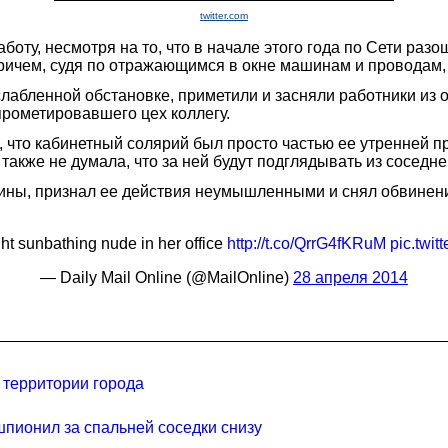
twitter.com
оту, несмотря на то, что в начале этого года по Сети раз
ричем, судя по отражающимся в окне машинам и проводам, 
абленной обстановке, приметили и засняли работники из о
прометировавшего цех коллегу.
 что кабинетный солярий был просто частью ее утренней пр
также не думала, что за ней будут подглядывать из соседне
щины, признал ее действия неумышленными и снял обвинени
t sunbathing nude in her office
http://t.co/QrrG4fKRuM
pic.twi
— Daily Mail Online (@MailOnline)
28 апреля 2014
 территории города
шпионил за спальней соседки снизу