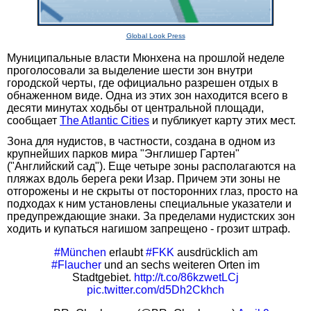
Global Look Press
Муниципальные власти Мюнхена на прошлой неделе
проголосовали за выделение шести зон внутри
городской черты, где официально разрешен отдых в
обнаженном виде. Одна из этих зон находится всего в
десяти минутах ходьбы от центральной площади,
сообщает
The Atlantic Cities
и публикует карту этих мест.
Зона для нудистов, в частности, создана в одном из
крупнейших парков мира "Энглишер Гартен"
("Английский сад"). Еще четыре зоны располагаются на
пляжах вдоль берега реки Изар. Причем эти зоны не
отгорожены и не скрыты от посторонних глаз, просто на
подходах к ним установлены специальные указатели и
предупреждающие знаки. За пределами нудистских зон
ходить и купаться нагишом запрещено - грозит штраф.
#München
erlaubt
#FKK
ausdrücklich am
#Flaucher
und an sechs weiteren Orten im
Stadtgebiet.
http://t.co/86kzwetLCj
pic.twitter.com/d5Dh2Ckhch