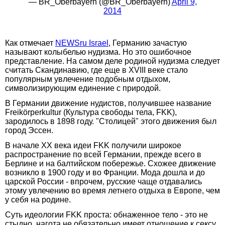
— BR_Oberbayern (@BR_Oberbayern)
April 9,
2014
Как отмечает
NEWSru Israel
, Германию зачастую
называют колыбелью нудизма. Но это ошибочное
представление. На самом деле родиной нудизма следует
считать Скандинавию, где еще в XVIII веке стало
популярным увлечение подобным отдыхом,
символизирующим единение с природой.
В Германии движение нудистов, получившее название
Freikörperkultur (Культура свободы тела, FKK),
зародилось в 1898 году. "Столицей" этого движения был
город Эссен.
В начале XX века идеи FKK получили широкое
распространение по всей Германии, прежде всего в
Берлине и на балтийском побережье. Схожее движение
возникло в 1900 году и во Франции. Мода дошла и до
царской России - впрочем, русские чаще отдавались
этому увлечению во время летнего отдыха в Европе, чем
у себя на родине.
Суть идеологии FKK проста: обнаженное тело - это не
стыдно, нагота не обязательно имеет отношение к сексу,