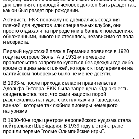
для слияния с природой человек должен быть раздет так,
как он был раздет при рождении.
Активисты FKK поначалу не добивались создания
пляжей для нудистов или специальных клубов, они
просто отдыхали на природе или в банных помещениях
обнаженными, никого не стесняясь, независимо от пола
и возраста.
Первый нудистский пляж в Германии появился в 1920
году на острове Зюльт. А в 1931-м немецкое
правительство запретило купаться без одежды где-либо,
кроме специальных пляжей, которых к тому времени на
балтийском побережье было не менее десяти.
В 1933-м, после прихода к власти правительства
Адольфа Гитлера, FKK была запрещена. Однако есть
свидетельства того, что сами нацисты порой
развлекались на нудистских пляжах и в "шведских
ваннах", которые так любили пионеры немецкого
натуризма.
В 1930-40-е годы центром европейского нудизма стала
нейтральная Швейцария. В 1939 году в этой стране
прошли первые "голые Олимпийские игры".