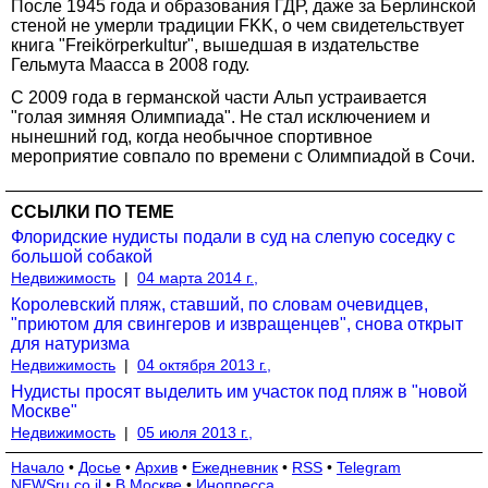
После 1945 года и образования ГДР, даже за Берлинской
стеной не умерли традиции FKK, о чем свидетельствует
книга "Freikörperkultur", вышедшая в издательстве
Гельмута Маасса в 2008 году.
С 2009 года в германской части Альп устраивается
"голая зимняя Олимпиада". Не стал исключением и
нынешний год, когда необычное спортивное
мероприятие совпало по времени с Олимпиадой в Сочи.
ССЫЛКИ ПО ТЕМЕ
Флоридские нудисты подали в суд на слепую соседку с
большой собакой
Недвижимость
|
04 марта 2014 г.,
Королевский пляж, ставший, по словам очевидцев,
"приютом для свингеров и извращенцев", снова открыт
для натуризма
Недвижимость
|
04 октября 2013 г.,
Нудисты просят выделить им участок под пляж в "новой
Москве"
Недвижимость
|
05 июля 2013 г.,
Начало
•
Досье
•
Архив
•
Ежедневник
•
RSS
•
Telegram
NEWSru.co.il
•
В Москве
•
Инопресса