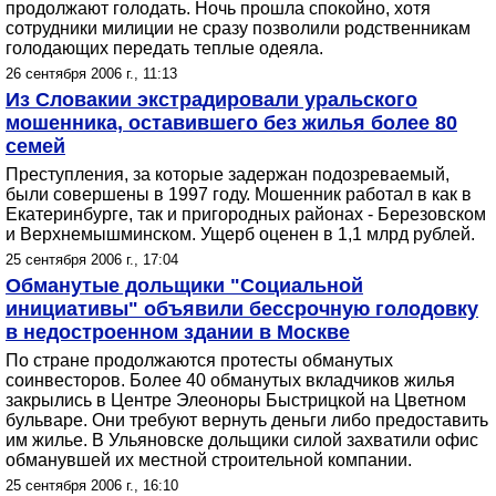
продолжают голодать. Ночь прошла спокойно, хотя
сотрудники милиции не сразу позволили родственникам
голодающих передать теплые одеяла.
26 сентября 2006 г., 11:13
Из Словакии экстрадировали уральского
мошенника, оставившего без жилья более 80
семей
Преступления, за которые задержан подозреваемый,
были совершены в 1997 году. Мошенник работал в как в
Екатеринбурге, так и пригородных районах - Березовском
и Верхнемышминском. Ущерб оценен в 1,1 млрд рублей.
25 сентября 2006 г., 17:04
Обманутые дольщики "Социальной
инициативы" объявили бессрочную голодовку
в недостроенном здании в Москве
По стране продолжаются протесты обманутых
соинвесторов. Более 40 обманутых вкладчиков жилья
закрылись в Центре Элеоноры Быстрицкой на Цветном
бульваре. Они требуют вернуть деньги либо предоставить
им жилье. В Ульяновске дольщики силой захватили офис
обманувшей их местной строительной компании.
25 сентября 2006 г., 16:10