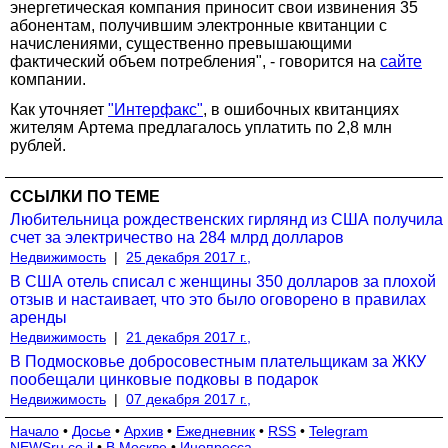
энергетическая компания приносит свои извинения 35
абонентам, получившим электронные квитанции с
начислениями, существенно превышающими
фактический объем потребления", - говорится на
сайте
компании.
Как уточняет
"Интерфакс"
, в ошибочных квитанциях
жителям Артема предлагалось уплатить по 2,8 млн
рублей.
ССЫЛКИ ПО ТЕМЕ
Любительница рождественских гирлянд из США получила
счет за электричество на 284 млрд долларов
Недвижимость
|
25 декабря 2017 г.,
В США отель списал с женщины 350 долларов за плохой
отзыв и настаивает, что это было оговорено в правилах
аренды
Недвижимость
|
21 декабря 2017 г.,
В Подмосковье добросовестным плательщикам за ЖКУ
пообещали цинковые подковы в подарок
Недвижимость
|
07 декабря 2017 г.,
Начало
•
Досье
•
Архив
•
Ежедневник
•
RSS
•
Telegram
NEWSru.co.il
•
В Москве
•
Инопресса