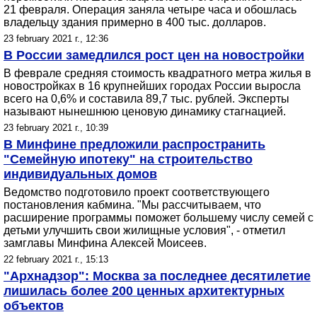
21 февраля. Операция заняла четыре часа и обошлась
владельцу здания примерно в 400 тыс. долларов.
23 february 2021 г., 12:36
В России замедлился рост цен на новостройки
В феврале средняя стоимость квадратного метра жилья в
новостройках в 16 крупнейших городах России выросла
всего на 0,6% и составила 89,7 тыс. рублей. Эксперты
называют нынешнюю ценовую динамику стагнацией.
23 february 2021 г., 10:39
В Минфине предложили распространить
"Семейную ипотеку" на строительство
индивидуальных домов
Ведомство подготовило проект соответствующего
постановления кабмина. "Мы рассчитываем, что
расширение программы поможет большему числу семей с
детьми улучшить свои жилищные условия", - отметил
замглавы Минфина Алексей Моисеев.
22 february 2021 г., 15:13
"Архнадзор": Москва за последнее десятилетие
лишилась более 200 ценных архитектурных
объектов