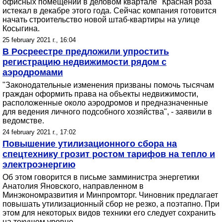
офисных помещений в деловом квартале "Красная роза"
истекал в декабре этого года. Сейчас компания готовится
начать строительство новой штаб-квартиры на улице
Косыгина.
25 february 2021 г., 16:04
В Росреестре предложили упростить
регистрацию недвижимости рядом с
аэродромами
"Законодательные изменения призваны помочь тысячам
граждан оформить права на объекты недвижимости,
расположенные около аэродромов и предназначенные
для ведения личного подсобного хозяйства", - заявили в
ведомстве.
24 february 2021 г., 17:02
Повышение утилизационного сбора на
спецтехнику грозит ростом тарифов на тепло и
электроэнергию
Об этом говорится в письме замминистра энергетики
Анатолия Яновского, направленном в
Минэкономразвития и Минпромторг. Чиновник предлагает
повышать утилизационный сбор не резко, а поэтапно. При
этом для некоторых видов техники его следует сохранить
на текущем уровне.