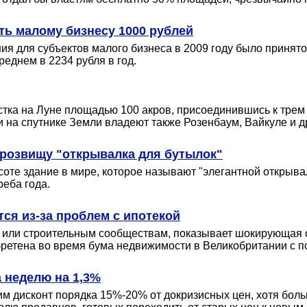
ть малому бизнесу 1000 рублей
я для субъектов малого бизнеса в 2009 году было принято
еднем в 2234 рубля в год.
стка на Луне площадью 100 акров, присоединившись к трем
 на спутнике Земли владеют также Розенбаум, Вайкуле и д
 прозвищу "открывалка для бутылок"
те здание в мире, которое называют "элегантной открывал
реба года.
ся из-за проблем с ипотекой
м или строительным сообществам, показывает шокирующая 
обретена во время бума недвижимости в Великобритании с
 неделю на 1,3%
м дисконт порядка 15%-20% от докризисных цен, хотя бол