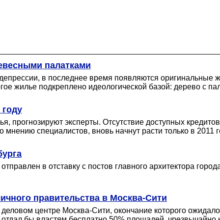
ревесными палатками
 депрессии, в последнее время появляются оригинальные ж
гое жилье подкреплено идеологической базой: дерево с пал
 году
ья, прогнозируют эксперты. Отсутствие доступных кредито
 мнению специалистов, вновь начнут расти только в 2011 г
бурга
отправлен в отставку с постов главного архитектора города
ичного правительства в Москва-Сити
 деловом центре Москва-Сити, окончание которого ожидалос
м отдал бы властям бесплатно 50% площадей, чрезвычайно 