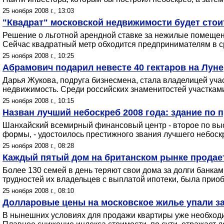
25 ноября 2008 г., 13:03
"Квадрат" московской недвижимости будет стои
Решение о льготной арендной ставке за нежилые помещени
Сейчас квадратный метр обходится предпринимателям в ср
25 ноября 2008 г., 10:25
Абрамович подарил невесте 40 гектаров на Луне
Дарья Жукова, подруга бизнесмена, стала владелицей уча
недвижимость. Среди российских знаменитостей участками
25 ноября 2008 г., 10:15
Назван лучший небоскреб 2008 года: здание по
Шанхайский всемирный финансовый центр - второе по высо
формы, - удостоилось престижного звания лучшего небоск
25 ноября 2008 г., 08:28
Каждый пятый дом на британском рынке продает
Более 130 семей в день теряют свои дома за долги банка
трудностей их владельцев с выплатой ипотеки, была при
25 ноября 2008 г., 08:10
Долларовые цены на московское жилье упали за
В нынешних условиях для продажи квартиры уже необходи