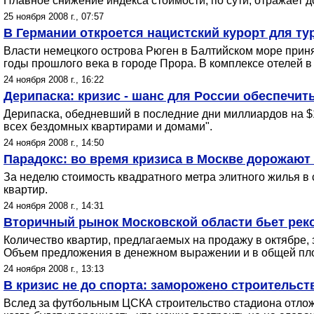
Плавное снижение индекса стоимости, по сути, отражает 
25 ноября 2008 г., 07:57
В Германии откроется нацистский курорт для ту
Власти немецкого острова Рюген в Балтийском море приня
годы прошлого века в городе Прора. В комплексе отелей 
24 ноября 2008 г., 16:22
Дерипаска: кризис - шанс для России обеспечи
Дерипаска, обедневший в последние дни миллиардов на $1
всех бездомных квартирами и домами".
24 ноября 2008 г., 14:50
Парадокс: во время кризиса в Москве дорожают
За неделю стоимость квадратного метра элитного жилья в 
квартир.
24 ноября 2008 г., 14:31
Вторичный рынок Московской области бьет рек
Количество квартир, предлагаемых на продажу в октябре,
Объем предложения в денежном выражении и в общей пло
24 ноября 2008 г., 13:13
В кризис не до спорта: заморожено строительст
Вслед за футбольным ЦСКА строительство стадиона отложи