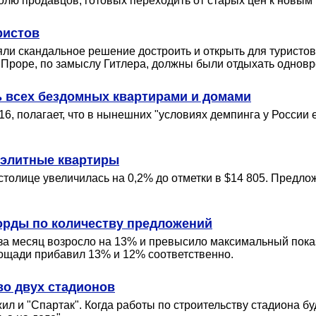
долю продавцов, готовых переходить от старых цен к новым
ристов
ли скандальное решение достроить и открыть для туристо
в Проре, по замыслу Гитлера, должны были отдыхать одновр
ть всех бездомных квартирами и домами
6, полагает, что в нынешних "условиях демпинга у России 
 элитные квартиры
столице увеличилась на 0,2% до отметки в $14 805. Предло
орды по количеству предложений
 за месяц возросло на 13% и превысило максимальный пока
щади прибавил 13% и 12% соответственно.
во двух стадионов
л и "Спартак". Когда работы по строительству стадиона бу