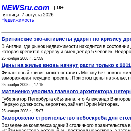
NEWSru.com
| 18+
пятница, 7 августа 2026
Недвижимость
Британские эко-активисты ударят по кризису д
В Англии, где рынок недвижимости находится в состоянии
которая крепится к дереву и вмещает до 5 человек. Недоро
25 ноября 2008 г., 17:59
Цены на жилье вновь начнут расти только к 2011
Финансовый кризис может оставить Москву без нового жил
замораживая текущие проекты. При этом цены на жилье, по
25 ноября 2008 г., 17:15
Матвиенко уволила главного архитектора Петер
Губернатор Петербурга объявила, что Александр Викторов 
Первую должность, вероятно, займет Юрий Митюрев.
25 ноября 2008 г., 15:07
Заморожено строительство небоскреба для стол
Возведение комплекса зданий столичного правительства в
Найти инвестора, который бы построил небоскреб, а зате