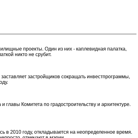
илищные проекты. Один из них - каплевидная палатка,
аткой никто не срубит.
в заставляет застройщиков сокращать инвестпрограммы,
оду.
 и главы Комитета по градостроительству и архитектуре.
ь в 2010 году, откладывается на неопределенное время.
непросто, отмечают в мэрии.