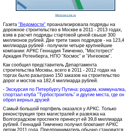
Moscow-Live.ru
Газета
"Ведомости"
проанализировала подряды на
дорожное строительство в Москве в 2011 - 2013 годах,
взяв в расчет подряды стартовой ценой свыше 300
миллионов рублей. Две трети таких подрядов - на 123,4
миллиарда рублей - получили четыре крупнейшие
компании: АРКС Геннадия Тимченко, "Мостотрест"
Аркадия Ротенберга, НПО "Космос" и "Ингеоком".
Как сообщил представитель Департамента
строительства Москвы, всего в 2011 - 2012 годах на
торгах было разыграно 150 заказов на строительство
дорог и мостов на 182,4 миллиарда рублей.
-
Экскурсия по Петербургу Путина: роддом, коммуналка,
спортзал клуба "Турбостроитель" и другие места, где он
обрел верных друзей
Самый большой портфель оказался у АРКС. Только
реконструкция трех магистралей и развязка на
Волгоградском проспекте принесут ей 39,8 миллиарда
рублей. Геннадий Тимченко получил блокпакет АРКС
летом 2011 года. Предприниматель обычно становится