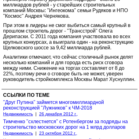
миллиардов рублей - у старейших строительных
компаний Москвы: "Ингеокома" семьи Рудяков и НПО
"Космос" Андрея Чернякова.
При этом в лидеры не смог выбиться самый крупный в
прошлом строитель дорог - "Трансстрой" Олега
Дерипаски. С 2011 года компания участвовала во всех
крупных конкурсах, а выиграла один - на реконструкцию
Щелковского шоссе за 9,42 миллиарда рублей.
Аналитики отмечают, что сейчас столичный рынок делят
несколько компаний и для города есть риск сговора
между ними. Снижение на торгах составляет от 8 до
22%, поэтому речи о сговоре быть не может, уверен
руководитель стройкомплекса Москвы Марат Хуснуллин.
ССЫЛКИ ПО ТЕМЕ
"Друг Путина" займется многомиллиардной
реконструкцией "Лужников" к ЧМ-2018
Недвижимость
|
26 декабря 2012 г.,
Тимченко "схлестнется" с Ротенбергом за подряды на
строительство московских дорог на 1 млрд долларов
Недвижимость
|
23 октября 2012 г.,