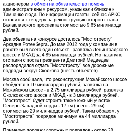
акционером
в обмен на обязательство помочь
административным ресурсом, указывали близкие к
Тимченко люди. По информации газеты, сейчас АРКС
готовится к тендеру на реконструкцию второго этапа
Балаклавского проспекта стоимостью 9,65 миллиарда
рублей.
Два объекта на конкурсе досталось "Мостотресту"
Аркадия Ротенберга. До мая 2012 года у компании в
работе был всего один объект - развязка Ленинградского
шоссе и МКАД за 4,85 миллиарда рублей. Но накануне
отставки с поста президента Дмитрий Медведев
распорядился отдать "Мостотресту" все дорожные
подряды вокруг Сколкова (шесть объектов).
Москва сообщала, что реконструкция Можайского шоссе
обойдется в 10 милилардов рублей, развязка на
Можайском шоссе - в 2,75 миллиарда рублей, развязка
Сколковского шоссе и МКАД - в 3 миллиарда рублей.
"Мостотрест" будет строить также южный участок
Северо-Западной хорды - 17 км (всего - 29 км)
стоимостью 29 миллиардов рублей. Таким образом, у
"Мостотреста" подрядов минимум на 44 миллиарда
рублей.
Примерно поровну дорожных подрядов - около 28