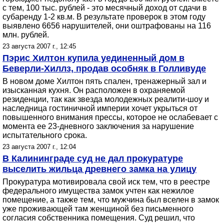
с тем, 100 тыс. рублей - это месячный доход от сдачи в
субаренду 1-2 кв.м. В результате проверок в этом году
выявлено 6656 нарушителей, они оштрафованы на 116
млн. рублей.
23 августа 2007 г., 12:45
Пэрис Хилтон купила уединенный дом в
Беверли-Хиллз, продав особняк в Голливуде
В новом доме Хилтон пять спален, тренажерный зал и
изысканная кухня. Он расположен в охраняемой
резиденции, так как звезда молодежных реалити-шоу и
наследница гостиничной империи хочет укрыться от
повышенного внимания прессы, которое не ослабевает с
момента ее 23-дневного заключения за нарушение
испытательного срока.
23 августа 2007 г., 12:04
В Калининграде суд не дал прокуратуре
выселить жильца древнего замка на улицу
Прокуратура мотивировала свой иск тем, что в реестре
федерального имущества замок учтен как нежилое
помещение, а также тем, что мужчина был вселен в замок
уже проживающей там женщиной без письменного
согласия собственника помещения. Суд решил, что