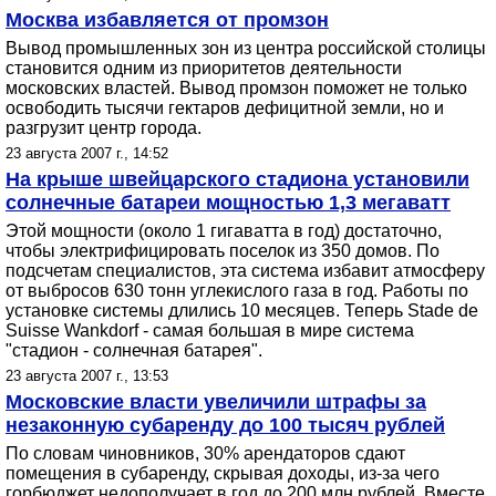
Москва избавляется от промзон
Вывод промышленных зон из центра российской столицы
становится одним из приоритетов деятельности
московских властей. Вывод промзон поможет не только
освободить тысячи гектаров дефицитной земли, но и
разгрузит центр города.
23 августа 2007 г., 14:52
На крыше швейцарского стадиона установили
солнечные батареи мощностью 1,3 мегаватт
Этой мощности (около 1 гигаватта в год) достаточно,
чтобы электрифицировать поселок из 350 домов. По
подсчетам специалистов, эта система избавит атмосферу
от выбросов 630 тонн углекислого газа в год. Работы по
установке системы длились 10 месяцев. Теперь Stade de
Suisse Wankdorf - самая большая в мире система
"стадион - солнечная батарея".
23 августа 2007 г., 13:53
Московские власти увеличили штрафы за
незаконную субаренду до 100 тысяч рублей
По словам чиновников, 30% арендаторов сдают
помещения в субаренду, скрывая доходы, из-за чего
горбюджет недополучает в год до 200 млн рублей. Вместе