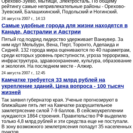
Орехово-Зуево, Мытищи, Электросталь. По общему
рейтингу самые непривлекательные районы - Орехово-
Зуевский, Балашихинский, Подольский и Ногинский.
24 августа 2007 г., 14:13
Самые удобные города для жизни находятся в
Канаде, Австралии и Австрии
Пятый год подряд лидерство удерживает Ванкувер. За
ним идут Мельбурн, Вена, Перт, Торонто, Аделаида и
Сидней. 132 города мира оцениваются по 40 параметрам,
среди которых уровень преступности, угроза терроризма,
инфраструктура, здравоохранение, культура, образование
и экология. На последнем месте - Алжир.
24 августа 2007 г., 12:45
Камчатке требуется 33 млрд рублей на
укрепление зданий. Цена вопроса - 100 тысяч
жизней
Так заявил губернатор края. Ученые прогнозируют в
ближайшие пять лет на Камчатке разрушительное
замлетрясение силой 7-9 баллов. В сейсмоукреплении
нуждаются 1864 строения. Правительство РФ выделило
только 4,8 млрд рублей и эти средства еще не поступали.
В зону возможного землетрясения попадут 35 населенных
пунктов.