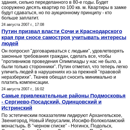
здания, сильно переделанного в 80-е годы. Будет
сооружено десять квартир по 100 кв. м. Квартиры в замке
будут сдаваться, но по аукционному принципу - кто
больше заплатит.
24 августа 2007 г., 17:08
Путин призвал власти Сочи и Краснодарского
края при сносе самостроя учитывать интересы
людей
Он попросил "договариваться с людьми", удовлетворять
законные требования граждан, сделать все, чтобы
"противников проведения Олимпиады у нас не было, а
были только сторонники". Путин отметил, что теперь легко
уличить людей в нарушениях из-за прежней "правовой
неразберихи". Ткачев обещал сносить минимально и
платить компенсации.
24 августа 2007 г., 16:02
Самые привлекательные районы Подмосковья
- Сергиево-Посадский, Одинцовский и
Истринский
По эстетическим показателям лидируют Архангельское,
Звенигород, Новый Иерусалим, Иосифо-Волоколамский
монастырь. В "черном списке" - Ногинск, Подольск,