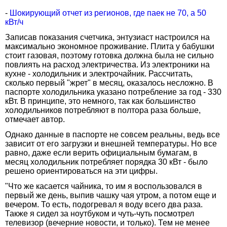
-
Шокирующий отчет из регионов, где паек не 70, а 50
кВт/ч
Записав показания счетчика, энтузиаст настроился на
максимально экономное проживание. Плита у бабушки
стоит газовая, поэтому готовка должна была не сильно
повлиять на расход электричества. Из электроники на
кухне - холодильник и электрочайник. Рассчитать,
сколько первый "жрет" в месяц, оказалось несложно. В
паспорте холодильника указано потребление за год - 330
кВт. В принципе, это немного, так как большинство
холодильников потребляют в полтора раза больше,
отмечает автор.
Однако данные в паспорте не совсем реальны, ведь все
зависит от его загрузки и внешней температуры. Но все
равно, даже если верить официальным бумагам, в
месяц холодильник потребляет порядка 30 кВт - было
решено ориентироваться на эти цифры.
"Что же касается чайника, то им я воспользовался в
первый же день, выпив чашку чая утром, а потом еще и
вечером. То есть, подогревал я воду всего два раза.
Также я сидел за ноутбуком и чуть-чуть посмотрел
телевизор (вечерние новости, и только). Тем не менее