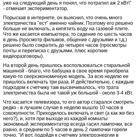
уже на следующий день я понял, что потратил аж 2 кВт!"
- отмечает экспериментатор.
Порыскав в интернете, он выяснил, что очень много
электричества "ест" именно чайник. Поэтому его решено
больше не включать, а кипятить воду на газовой плите.
Что же касается компьютера, то сидение по шесть часов
в день (просмотр фильмов, общение с друзьями и т.д.)
решено было сократить до четырех часов (просмотры
почты и переписка с друзьями, плюс короткие
видеоразговоры).
На второй день пришлось воспользоваться стиральной
машиной - благо, что бабушка в свое время приобрела
какую-то сверхэкономичную модель. За всю неделю ее
пришлось включать три раза. И действительно, с каждым
подходом к счетчику там высвечивалось, что трата
электричества была не такой уж большой - около 3-4 кВт.
Что касается телевизора, то его автор старался смотреть
редко - в лучшем случае в неделю вышло 10 часов в
совокупности. Приходилось включать и свет (а как же без
него?), и, хотя при выходе из каждой комнаты
экономный экспериментатор всегда гасил лампочки, все
равно, в среднем по 5 часов в день 2 лампочки горели
точно. "И вот, подойдя к счетчику электроэнергии в