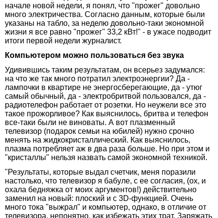
начале новой недели, я понял, что "прожег" довольно
много электричества. Согласно данным, которые были
указаны на табло, за неделю довольно-таки экономной
жизни я все равно "прожег" 33,2 кВт!" - в ужасе подводит
итоги первой недели журналист.
Компьютером можно пользоваться без звука
Удивившись таким результатам, он всерьез задумался:
на что же так много потратил электроэнергии? Да -
лампочки в квартире не энергосберегающие, да - утюг
самый обычный, да - электробритвой пользовался, да -
радиотелефон работает от розетки. Но неужели все это
такое прожорливое? Как выяснилось, бритва и телефон
все-таки были не виноваты. А вот плазменный
телевизор (подарок семьи на юбилей) нужно срочно
менять на жидкокристаллический. Как выяснилось,
плазма потребляет аж в два раза больше. Но при этом и
"кристаллы" нельзя назвать самой экономной техникой.
"Результаты, которые выдал счетчик, меня поразили
настолько, что телевизор я бабуле, с ее согласия, (ох, и
охала бедняжка от моих аргументов!) действительно
заменил на новый: плоский и с 3D-функцией. Очень
много тока "выжрал" и компьютер, однако, в отличие от
телевизора, непонятно, как избежать этих трат. Заряжать