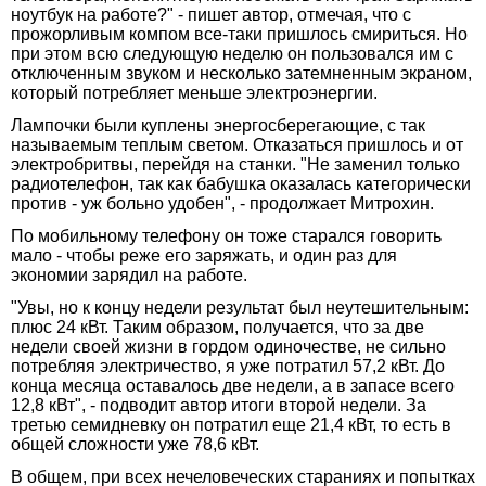
ноутбук на работе?" - пишет автор, отмечая, что с
прожорливым компом все-таки пришлось смириться. Но
при этом всю следующую неделю он пользовался им с
отключенным звуком и несколько затемненным экраном,
который потребляет меньше электроэнергии.
Лампочки были куплены энергосберегающие, с так
называемым теплым светом. Отказаться пришлось и от
электробритвы, перейдя на станки. "Не заменил только
радиотелефон, так как бабушка оказалась категорически
против - уж больно удобен", - продолжает Митрохин.
По мобильному телефону он тоже старался говорить
мало - чтобы реже его заряжать, и один раз для
экономии зарядил на работе.
"Увы, но к концу недели результат был неутешительным:
плюс 24 кВт. Таким образом, получается, что за две
недели своей жизни в гордом одиночестве, не сильно
потребляя электричество, я уже потратил 57,2 кВт. До
конца месяца оставалось две недели, а в запасе всего
12,8 кВт", - подводит автор итоги второй недели. За
третью семидневку он потратил еще 21,4 кВт, то есть в
общей сложности уже 78,6 кВт.
В общем, при всех нечеловеческих стараниях и попытках