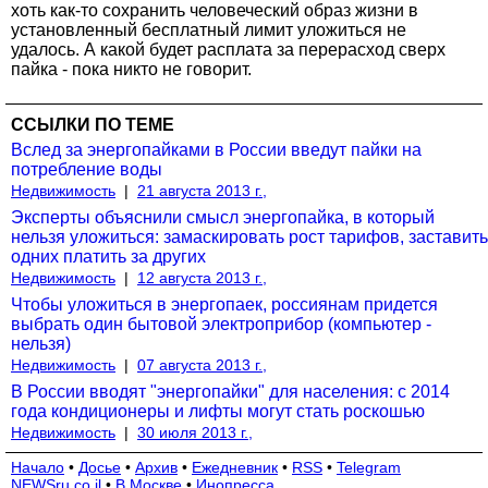
хоть как-то сохранить человеческий образ жизни в
установленный бесплатный лимит уложиться не
удалось. А какой будет расплата за перерасход сверх
пайка - пока никто не говорит.
ССЫЛКИ ПО ТЕМЕ
Вслед за энергопайками в России введут пайки на
потребление воды
Недвижимость
|
21 августа 2013 г.,
Эксперты объяснили смысл энергопайка, в который
нельзя уложиться: замаскировать рост тарифов, заставить
одних платить за других
Недвижимость
|
12 августа 2013 г.,
Чтобы уложиться в энергопаек, россиянам придется
выбрать один бытовой электроприбор (компьютер -
нельзя)
Недвижимость
|
07 августа 2013 г.,
В России вводят "энергопайки" для населения: с 2014
года кондиционеры и лифты могут стать роскошью
Недвижимость
|
30 июля 2013 г.,
Начало
•
Досье
•
Архив
•
Ежедневник
•
RSS
•
Telegram
NEWSru.co.il
•
В Москве
•
Инопресса