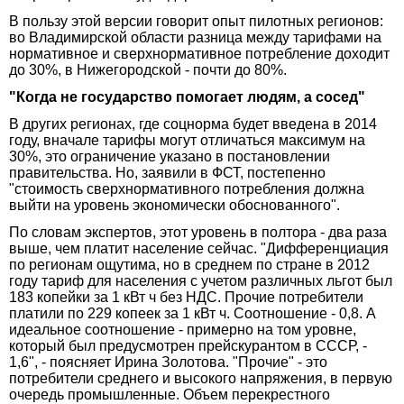
В пользу этой версии говорит опыт пилотных регионов:
во Владимирской области разница между тарифами на
нормативное и сверхнормативное потребление доходит
до 30%, в Нижегородской - почти до 80%.
"Когда не государство помогает людям, а сосед"
В других регионах, где соцнорма будет введена в 2014
году, вначале тарифы могут отличаться максимум на
30%, это ограничение указано в постановлении
правительства. Но, заявили в ФСТ, постепенно
"стоимость сверхнормативного потребления должна
выйти на уровень экономически обоснованного".
По словам экспертов, этот уровень в полтора - два раза
выше, чем платит население сейчас. "Дифференциация
по регионам ощутима, но в среднем по стране в 2012
году тариф для населения с учетом различных льгот был
183 копейки за 1 кВт ч без НДС. Прочие потребители
платили по 229 копеек за 1 кВт ч. Соотношение - 0,8. А
идеальное соотношение - примерно на том уровне,
который был предусмотрен прейскурантом в СССР, -
1,6", - поясняет Ирина Золотова. "Прочие" - это
потребители среднего и высокого напряжения, в первую
очередь промышленные. Объем перекрестного