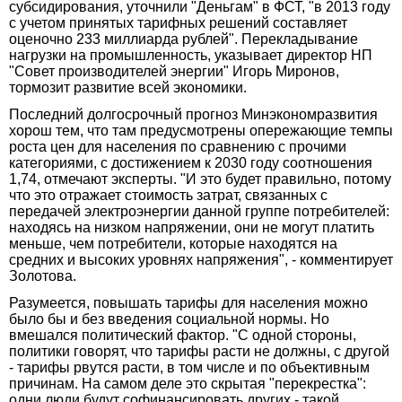
субсидирования, уточнили "Деньгам" в ФСТ, "в 2013 году
с учетом принятых тарифных решений составляет
оценочно 233 миллиарда рублей". Перекладывание
нагрузки на промышленность, указывает директор НП
"Совет производителей энергии" Игорь Миронов,
тормозит развитие всей экономики.
Последний долгосрочный прогноз Минэкономразвития
хорош тем, что там предусмотрены опережающие темпы
роста цен для населения по сравнению с прочими
категориями, с достижением к 2030 году соотношения
1,74, отмечают эксперты. "И это будет правильно, потому
что это отражает стоимость затрат, связанных с
передачей электроэнергии данной группе потребителей:
находясь на низком напряжении, они не могут платить
меньше, чем потребители, которые находятся на
средних и высоких уровнях напряжения", - комментирует
Золотова.
Разумеется, повышать тарифы для населения можно
было бы и без введения социальной нормы. Но
вмешался политический фактор. "С одной стороны,
политики говорят, что тарифы расти не должны, с другой
- тарифы рвутся расти, в том числе и по объективным
причинам. На самом деле это скрытая "перекрестка":
одни люди будут софинансировать других - такой