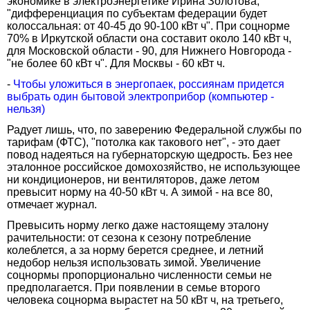
экономике в электроэнергетике Ирина Золотова,
"дифференциация по субъектам федерации будет
колоссальная: от 40-45 до 90-100 кВт ч". При соцнорме
70% в Иркутской области она составит около 140 кВт ч,
для Московской области - 90, для Нижнего Новгорода -
"не более 60 кВт ч". Для Москвы - 60 кВт ч.
-
Чтобы уложиться в энергопаек, россиянам придется
выбрать один бытовой электроприбор (компьютер -
нельзя)
Радует лишь, что, по заверению Федеральной службы по
тарифам (ФТС), "потолка как такового нет", - это дает
повод надеяться на губернаторскую щедрость. Без нее
эталонное российское домохозяйство, не использующее
ни кондиционеров, ни вентиляторов, даже летом
превысит норму на 40-50 кВт ч. А зимой - на все 80,
отмечает журнал.
Превысить норму легко даже настоящему эталону
рачительности: от сезона к сезону потребление
колеблется, а за норму берется среднее, и летний
недобор нельзя использовать зимой. Увеличение
соцнормы пропорционально численности семьи не
предполагается. При появлении в семье второго
человека соцнорма вырастет на 50 кВт ч, на третьего,