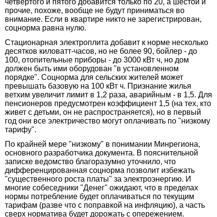
четвертого и пятого добавится только по 20, а шестой и
прочие, похоже, вообще не будут приниматься во
внимание. Если в квартире никто не зарегистрирован,
соцнорма равна нулю.
Стационарная электроплита добавит к норме несколько
десятков киловатт-часов, но не более 90, бойлер - до
100, отопительные приборы - до 3000 кВт ч, но дом
должен быть ими оборудован "в установленном
порядке". Соцнорма для сельских жителей может
превышать базовую на 100 кВт ч. Признание жилья
ветхим увеличит лимит в 1,2 раза, аварийным - в 1,5. Для
пенсионеров предусмотрен коэффициент 1,5 (на тех, кто
живет с детьми, он не распространяется), но в первый
год они все электричество могут оплачивать по "низкому
тарифу".
По крайней мере "низкому" в понимании Минрегиона,
основного разработчика документа. В пояснительной
записке ведомство благоразумно уточнило, что
дифференцированная соцнорма позволит избежать
"существенного роста платы" за электроэнергию. И
многие собеседники "Денег" ожидают, что в пределах
нормы потребление будет оплачиваться по текущим
тарифам (разве что с поправкой на инфляцию), а часть
сверх норматива будет дорожать с опережением.